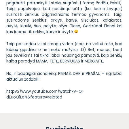
pagraužti, patrankyti į stalą, sugrūsti į fermą..žodžiu, žaisti).
Taigi pagalvojau, kad naudinga būtų (kol laukiu knygos)
susirasti ženklus pagrindiniams fermos gyvūnams. Taigi
susiradome ženklus:
arklys, karvė, viščiukas, kalakutas,
avytė, kiaulė, šuo, pelytė, ožys
. Tiesa, Gertrūdai Elenai kol
kas įdomu tik arklys, karvė ir avytė
Taip pat radau visai smagų video (nors ne veltui rašo, kad
labiau gąsdina, o ne moko mažylius :D) Bet, manau, bent
jau tėveliams tai tikrai labai naudinga pamatyti, kaip ženklų
kalba parodyti
MAMA, TĖTĖ, BERNIUKAS ir MERGAITĖ
.
Na, ir pabaigiai šiandieną: PIENAS, DAR ir PRAŠAU – irgi labai
aktualūs žodžiai!!!
httpv://www.youtube.com/watch?v=Q-
dEuoQ1Lo4&feature=related