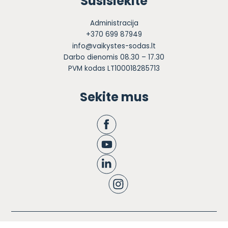
Susisiekite
Administracija
+370 699 87949
info@vaikystes-sodas.lt
Darbo dienomis 08.30 – 17.30
PVM kodas LT100018285713
Sekite mus
Apie mus
Ugdymas