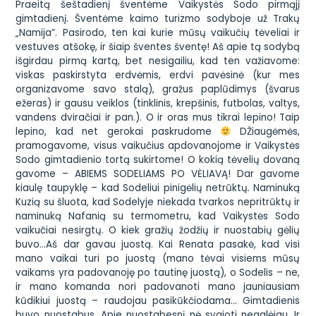
Praeitą šeštadienį šventėme Vaikystės Sodo pirmąjį
gimtadienį. Šventėme kaimo turizmo sodyboje už Trakų
„Namija”. Pasirodo, ten kai kurie mūsų vaikučių tėveliai ir
vestuves atšokę, ir šiaip šventes šventę! Aš apie tą sodybą
išgirdau pirmą kartą, bet nesigailiu, kad ten važiavome:
viskas paskirstyta erdvėmis, erdvi pavėsinė (kur mes
organizavome savo stalą), gražus paplūdimys (švarus
ežeras) ir gausu veiklos (tinklinis, krepšinis, futbolas, valtys,
vandens dviračiai ir pan.). O ir oras mus tikrai lepino! Taip
lepino, kad net gerokai paskrudome
DŽiaugėmės,
pramogavome, visus vaikučius apdovanojome ir Vaikystės
Sodo gimtadienio tortą sukirtome! O kokią tėvelių dovaną
gavome – ABIEMS SODELIAMS PO VĖLIAVĄ! Dar gavome
kiaulę taupyklę – kad Sodeliui pinigėlių netrūktų. Naminuką
Kuzią su šluota, kad Sodelyje niekada tvarkos nepritrūktų ir
naminuką Nafanią su termometru, kad Vaikystės Sodo
vaikučiai nesirgtų. O kiek gražių žodžių ir nuostabių gėlių
buvo…Aš dar gavau juostą. Kai Renata pasakė, kad visi
mano vaikai turi po juostą (mano tėvai visiems mūsų
vaikams yra padovanoję po tautinę juostą), o Sodelis – ne,
ir mano komanda nori padovanoti mano jauniausiam
kūdikiui juostą – raudojau pasikūkčiodama… Gimtadienis
buvo nuostabus. Apie nuostabesnį nė svajoti negalėjau. Ir