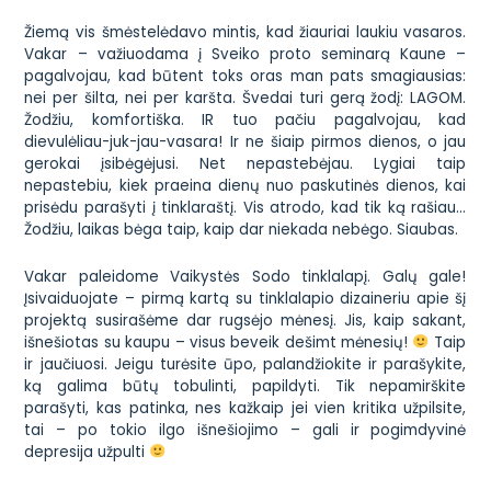
Žiemą vis šmėstelėdavo mintis, kad
žiauriai
laukiu vasaros.
Vakar – važiuodama į Sveiko proto seminarą Kaune –
pagalvojau, kad būtent toks oras man pats smagiausias:
nei per šilta, nei per karšta. Švedai turi gerą žodį: LAGOM.
Žodžiu, komfortiška. IR tuo pačiu pagalvojau, kad
dievulėliau-juk-jau-vasara
! Ir ne šiaip pirmos dienos, o jau
gerokai įsibėgėjusi. Net nepastebėjau. Lygiai taip
nepastebiu, kiek praeina dienų nuo paskutinės dienos, kai
prisėdu parašyti į tinklaraštį. Vis atrodo, kad tik ką rašiau…
Žodžiu, laikas bėga taip, kaip dar niekada nebėgo. Siaubas.
Vakar paleidome
Vaikystės Sodo tinklalapį
. Galų gale!
Įsivaiduojate – pirmą kartą su tinklalapio dizaineriu apie šį
projektą susirašėme dar rugsėjo mėnesį. Jis, kaip sakant,
išnešiotas su kaupu – visus beveik dešimt mėnesių!
Taip
ir jaučiuosi. Jeigu turėsite ūpo, palandžiokite ir parašykite,
ką galima būtų tobulinti, papildyti. Tik nepamirškite
parašyti, kas patinka, nes kažkaip jei vien kritika užpilsite,
tai – po tokio ilgo išnešiojimo – gali ir pogimdyvinė
depresija užpulti