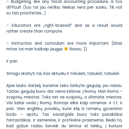
– Budgeting, like any fiscal accounting procedure, is too
difficult (tuo tai jau netikiu. Niekas nėra per sunku. Tik vat
su tais prioritetais…)
– Educators are „right-brained” and as a result would
rather create than compute.
– Instruction and curriculum are more important (šitas
mitas tai man kažkaip įaugęs
Raunu :))
ir pan.
Smagu skaityti tai, kas aktualu ir tobulėti, tobulėti, tobulėti.
Apie
lauko darželį, kuriame teko lankytis gegužę, jau rašiau
.
Tačiau gegužę buvo dar viena kelionė. Į Romą. Man Roma –
svajonių miestas. Toks net ne svajonių, o
ultimate
miestas.
Visi keliai veda į Romą. Romoje elkis kaip romėnas.
ir t.t. ir
pan. Vien angliškų posakių, kurie kilę iš romėnų gyvenimo
būdo – apstu. Tas savaitgalis buvo toks pasakiškai
fantastiškas. Ir asmenine, ir profesine prasmėmis. Bėda ta,
kad grįžusi radau beveik du šimtus el laiškų, į kuriuos