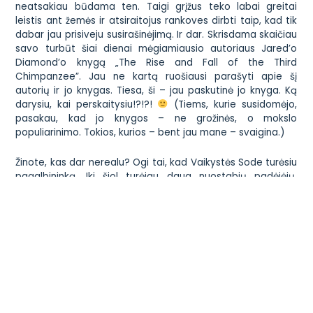
neatsakiau būdama ten. Taigi grįžus teko labai greitai
leistis ant žemės ir atsiraitojus rankoves dirbti taip, kad tik
dabar jau prisiveju susirašinėjimą. Ir dar. Skrisdama skaičiau
savo turbūt šiai dienai mėgiamiausio autoriaus
Jared’o
Diamond’o knygą „The Rise and Fall of the Third
Chimpanzee”
. Jau ne kartą ruošiausi parašyti apie šį
autorių ir jo knygas. Tiesa, ši – jau paskutinė jo knyga. Ką
darysiu, kai perskaitysiu!?!?!
(Tiems, kurie susidomėjo,
pasakau, kad jo knygos – ne grožinės, o mokslo
populiarinimo. Tokios, kurios – bent jau mane –
svaigina
.)
Žinote, kas dar nerealu? Ogi tai, kad Vaikystės Sode turėsiu
pagalbininką. Iki šiol turėjau daug nuostabių padėjėjų,
tačiau jau greitai į Vaikystės Sodo komandą įsilies dar
vienas žmogus. Tikiuosi, kad tada turėsiu daugiau laiko. Jau
vien tai, kad atiduosiu Vaikystės Sodo telefoną, man bus
milžiniškas palengvinimas. Super mega milžiniškas. Apie visa
kita net nekalbu. Laukiu nesulaukiu. Ir žemai lenkiu galvą
Linai, kuri kalbėjo su visais kandidatais ir atrinko tuos, su
kuriais dabar kalbėsiu aš. Nežinau, kaip būčiau spėjusi, jei ne
ji. Tikriausiai būtų reikėję kraustytis į kitą realybę, kur para
turi ne 24, o 48 valandas!