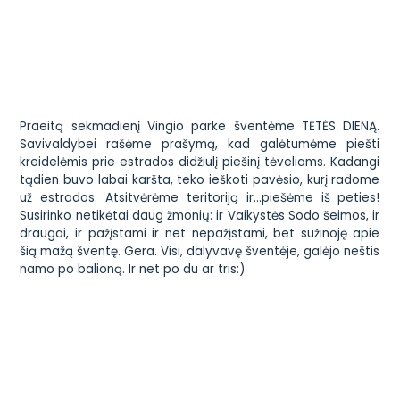
Praeitą sekmadienį Vingio parke šventėme TĖTĖS DIENĄ.
Savivaldybei rašėme prašymą, kad galėtumėme piešti
kreidelėmis prie estrados didžiulį piešinį tėveliams. Kadangi
tądien buvo labai karšta, teko ieškoti pavėsio, kurį radome
už estrados. Atsitvėrėme teritoriją ir…piešėme iš peties!
Susirinko netikėtai daug žmonių: ir Vaikystės Sodo šeimos, ir
draugai, ir pažįstami ir net nepažįstami, bet sužinoję apie
šią mažą šventę. Gera. Visi, dalyvavę šventėje, galėjo neštis
namo po balioną. Ir net po du ar tris:)