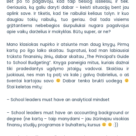
Bet po to pagalvoju, kad taip tiesiog išsiliesiu, ir tiek.
Geriausia, ką galiu daryti dabar – keisti situaciją bent jau
aplink save. Ir tikėtis, kad tie raibuliai keliaus tolyn. Ir kuo
daugiau tokių raibulių, tuo geriau. Gal tada visiems
grįžtantiems nebebėgios šiurpuliukai nugara pagalvojus
apie vaikų darželius ir mokyklas. Būtų super, ar ne?
Mano klasiokas nupirko ir atsiuntė man daug knygų. Pirmą
kartą po ilgo laiko skaitau. Supratusi, kad man labiausiai
trūksta finansinių žinių, dabar skaitau
„The Principal’s Guide
to School Budgeting”.
Knyga paneigia mitus, kuriais dažnai
tiki pradedantys ugdymo įstaigų vadovai. Skaičiau ir
juokiausi, nes man tą patį vis kalė į galvą Gabrielius, o aš
šventai kartojau savo
Dabar tenka brukti uodegą
Štai keletas mitų:
– School leaders must have an analytical mindset
– School leaders must have an accounting background or
degree (ne kartą – taip manydami – jau žiūrinėjau visokias
finansų studijų programas ir buhalterių kursus
:))