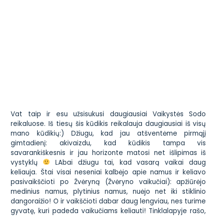
Vat taip ir esu užsisukusi daugiausiai Vaikystės Sodo
reikaluose. Iš tiesų šis kūdikis reikalauja daugiausiai iš visų
mano kūdikių:) Džiugu, kad jau atšventėme pirmąjį
gimtadienį: akivaizdu, kad kūdikis tampa vis
savarankiškesnis ir jau horizonte matosi net išlipimas iš
vystyklų
LAbai džiugu tai, kad vasarą vaikai daug
keliauja. Štai visai neseniai kalbėjo apie namus ir keliavo
pasivaikščioti po Žvėryną (Žvėryno vaikučiai): apžiūrėjo
medinius namus, plytinius namus, nuėjo net iki stiklinio
dangoraižio! O ir vaikščioti dabar daug lengviau, nes turime
gyvatę, kuri padeda vaikučiams keliauti
! Tinklalapyje rašo,