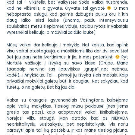
kad tai – vikšrelis, bet Vaikystės Sode vaikai nusprendė,
kad ne vikšrelis, o gyvatė. Gyvatė tai gyvatė
O man
nepaprastai džiugu, kad galime džiaugtis puikiu oru ir itin
daug laiko leisti lauke (žinoma, pačiu intensyviausiu
saulėkaitos metu slepiamės viduje, tačiau rytais ir vakarais
vyresnėliai keliauja, o mažyliai žaidžia lauke).
Mūsų vaikai dar keliauja į mokyklą. Net keista, kad aplink
visų vaikai atostogauja, o mūsiškiams liko dar dvi savaitės!
Bet jau parsinešė įvertinimus. Ir jie, ir mes patenkinti
Ryt
Mortulė važiuoja į išvyką su savo klase (Grupe. Mane
taaaaaip nervina tas lietuviškas „grupė”…net nežinau,
kodėl). Į Anykščius. Tai – pirmoji jų išvyka šiais metais. Kaip
privačiai mokyklai galėtų būti ir daugiau. Net sakyčiau, kad
turėtų, o ne galėtų. Bet ką jau čia.
Vakar su draugais, gyvenančiais Vašingtone, kalbėjome
apie vaikų mokyklas. Tiesiog mūsų paklausė (nes jiems
gresia tas pats), kaip adaptavosi vaikai. Išsikalbėjome.
Norėjosi vilku staugti. Man atrodo, kad aš NIEKADA
neprisitaikysiu. Susitaikysiu, bet neprisitaikysiu. Vis noriu
parašyti apie tai, ką pastebiu. Ir kas mane tiesiog
pjauna
.