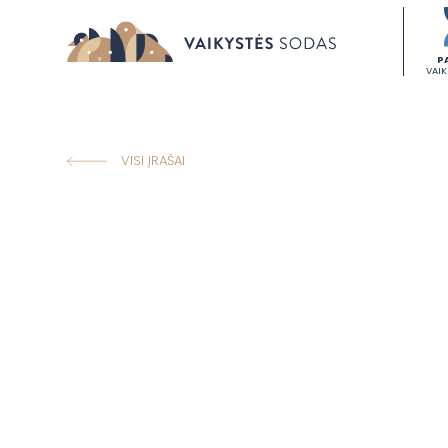
P
VAI
VISI ĮRAŠAI