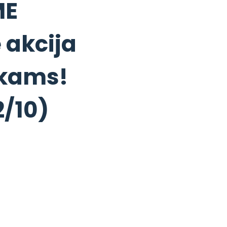
ME
 akcija
ikams!
2/10)