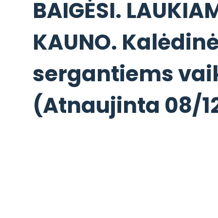
BAIGĖSI. LAUKIA
KAUNO. Kalėdinė
sergantiems va
(Atnaujinta 08/1