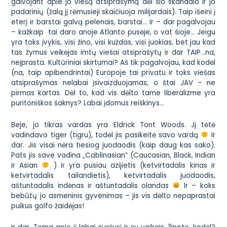
galvojant apie jo viešą atsiprašymą dėl šio skandalo ir jo
padarinių (žalą jį rėmusieji skaičiuoja milijardais). Taip išeini į
eterį ir barstai galvą pelenais, barstai… Ir – dar pagalvojau
– kažkaip tai daro anoje Atlanto pusėje, o vat šioje… Jeigu
yra toks įvykis, visi žino, visi kuždas, visi juokias, bet jau kad
tas žymus veikėjas imtų viešai atsiprašytų ir dar TAIP…na,
neįprasta. Kultūriniai skirtumai? Aš tik pagalvojau, kad kodėl
(na, taip apibendrintai) Europoje tai privatu ir toks viešas
atsiprašymas nelabai įsivaizduojamas, o štai JAV – ne
pirmas kartas. Dėl to, kad vis dėlto tame liberalizme yra
puritoniškos šaknys? Labai įdomus reiškinys…
Beje, jo tikras vardas yra Eldrick Tont Woods. Jį tėtė
vadindavo tiger (tigru), todėl jis pasikeitė savo vardą
Ir
dar. Jis visai nėra tiesiog juodaodis (kaip daug kas sako).
Pats jis save vadina „Cablinasian” (Caucasian, Black, Indian
ir Asian
) ir yra pusiau azijietis (ketvirtadalis kinas ir
ketvirtadalis tailandietis), ketvirtadalis juodaodis,
aštuntadalis indėnas ir aštuntadalis olandas
Ir – koks
bebūtų jo asmeninis gyvenimas – jis vis dėlto nepaprastai
puikus golfo žaidėjas!