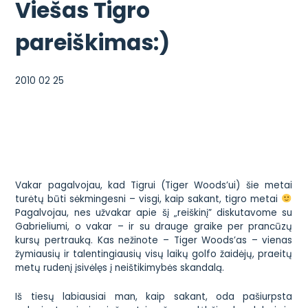
Viešas Tigro
pareiškimas:)
2010 02 25
Vakar pagalvojau, kad Tigrui (
Tiger Woods’ui
) šie metai
turėtų būti sėkmingesni – visgi, kaip sakant, tigro metai
Pagalvojau, nes užvakar apie šį „reiškinį” diskutavome su
Gabrieliumi, o vakar – ir su drauge graike per prancūzų
kursų pertrauką. Kas nežinote – Tiger Woods’as – vienas
žymiausių ir talentingiausių visų laikų golfo žaidėjų, praeitų
metų rudenį įsivėlęs į neištikimybės skandalą.
Iš tiesų labiausiai man, kaip sakant, oda pašiurpsta