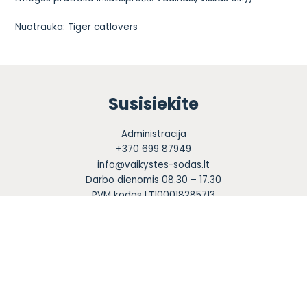
Nuotrauka:
Tiger catlovers
Susisiekite
Administracija
+370 699 87949
info@vaikystes-sodas.lt
Darbo dienomis 08.30 – 17.30
PVM kodas LT100018285713
Sekite mus