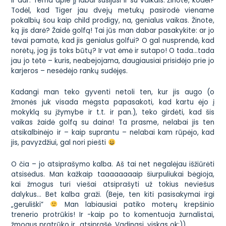
Ir dar. Tema apie jį labai susijusi ir su vaikais. Žinote, kodėl?
Todėl, kad Tiger jau dvejų metukų pasirodė viename
pokalbių šou kaip
child prodigy
, na, genialus vaikas. Žinote,
ką jis darė? Žaidė golfą! Tai jūs man dabar pasakykite: ar jo
tėvai pamatė, kad jis genialus golfui? O gal nusprendė, kad
norėtų, jog jis toks būtų? Ir vat ėmė ir sutapo! O tada…tada
jau jo tėtė – kuris, neabejojama, daugiausiai prisidėjo prie jo
karjeros – nesėdėjo rankų sudėjęs.
Kadangi man teko gyventi netoli ten, kur jis augo (o
žmonės juk visada mėgsta papasakoti, kad kartu ėjo į
mokyklą su įžymybe ir t.t. ir pan.), teko girdėti, kad šis
vaikas žaidė golfą su daina! Ta prasme, nelabai jis ten
atsikalbinėjo ir – kaip suprantu – nelabai kam rūpėjo, kad
jis, pavyzdžiui, gal nori piešti
O čia –
jo atsiprašymo kalba
. Aš tai net negalėjau išžiūrėti
atsisėdus. Man kažkaip taaaaaaaaip šiurpuliukai bėgioja,
kai žmogus turi viešai atsiprašyti už tokius neviešus
dalykus… Bet kalba graži. (Beje, ten kiti pasisakymai irgi
„geruliški”
Man labiausiai patiko moterų krepšinio
trenerio protrūkis! Ir -kaip po to komentuoja žurnalistai,
žmogus pratrūko ir…atsiprašė. Vadinasi, viskas ok:))