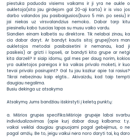
piestuka paduoda visiems vaikams ir ji yra ne aukle o
aukletoja(sita jau girdejom gal 20-aji karta) ir is viso jos
darbo valandos jau pasibaigusios(buvo 5 min. po sesiu) ir
jai niekas uz virsvalandzius nemoka.. Dabar tarp kitu
piesineliu kabo tuscias lapas su musu vaiko vardu.
Siandien einam kalbetis su direktore. Tik nelabai zinau, ka
cia dabar daryt. Ar bandyt kautis sitoj grupej(nors man
aukletojos metodai pasibaisetini ir nemanau, kad ji
pasikeis) ar grizti i lopseli, ar bandyti kita grupe ar netgi
kita darzeli? Ir siaip idomu, gal mes per daug norim, kokios
yra aukletojos pareigos ir ka vaikas privalo moketi, ir kuo
tevai privalo pasirupint? Gal tu jau kazkur apie tai rasius?
Tikrai nebezinau kaip elgtis… Akivaizdu, kad taip tempti
daugiau negalima.
Busiu dekinga uz atsakyma
Atsakymą Jums bandžiau išskirstyti į keletą punktų:
a. Mišrios grupės specifika.Mišrioje grupėje labai svarbu
individualizavimas (apie kurį dabar daug kalbama: t.y.
vaikai veiklai daugiau grupuojami pagal gebėjimus, o ne
pagal amžių. Be to, jeigu vaikui nėra noro daryti tai, ką daro