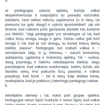
4.
Ar pedagogas sukuria aplinką, kurioje vaikai
eksperimentuoja ir susipažįsta su pasauliu natūraliai,
žaisdami, tarsi niekas nebūtų suplanuota (o iš tiesų tai
planuota be galo daug!) ir vyksta spontaniškai? Juk visi
žinome, kad vaikams pats geriausias darželis tas, kuriame
yra SMAGU. Taigi pedagogas yra atsakingas už tai, kad
vaikui būtų smagu, saugu ir gera. Tačiau vaikui gali būti
smagu ir tai, kad jis turi draugų, su kuriais kiaurą dieną
žaidžia „kepsus“. Pedagogas turi stebėti vaikus ir –
semdamasis idėjų iš jų interesų – sukurti lavinančią,
auklėjančią, ugdančią ir mokančią aplinką. Tai – sunkus,
daug pastangų ir talento reikalaujantis darbas. Jeigu
pastebėjote, kad vaikams susidomėjus, tarkim, liūtais, ant
darželio sienų ima puikuotis liūtų piešiniai, ir vaikas
pasakoja, kad liūtai – tai iš tiesų kaip didelės katės,
neabejokite, kad jis pakliuvo į talentingo pedagogo rankas.
5.
Atkreipkite dėmesį į tai, kokia pati grupės aplinka.
Pedagogas neturi bijoti tvarkytis ir neturi bijoti, kad vaikai
kažką paims, išvers, sugriaus ir pan. Grupė – ta vieta, kur