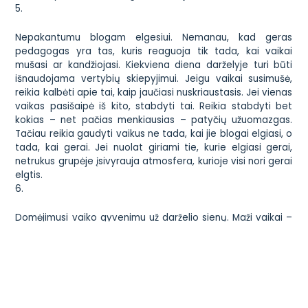
5.
Nepakantumu blogam elgesiui. Nemanau, kad geras
pedagogas yra tas, kuris reaguoja tik tada, kai vaikai
mušasi ar kandžiojasi. Kiekviena diena darželyje turi būti
išnaudojama vertybių skiepyjimui. Jeigu vaikai susimušė,
reikia kalbėti apie tai, kaip jaučiasi nuskriaustasis. Jei vienas
vaikas pasišaipė iš kito, stabdyti tai. Reikia stabdyti bet
kokias – net pačias menkiausias – patyčių užuomazgas.
Tačiau reikia gaudyti vaikus ne tada, kai jie blogai elgiasi, o
tada, kai gerai. Jei nuolat giriami tie, kurie elgiasi gerai,
netrukus grupėje įsivyrauja atmosfera, kurioje visi nori gerai
elgtis.
6.
Domėjimusi vaiko gyvenimu už darželio sienų. Maži vaikai –
ypač, jei jie atsipalaidavę – nuolat kalba. Vos įėję pro
darželio duris jie jau pasakoja, kur buvo, su kuo buvo, ką
veikė, ką mama pasakė ir pan. Jeigu pamato, kad auklėtoja
klauso – džiaugsmui nėra ribų! Taigi jeigu Ryto Rato metu
(arba bet kuriuo kitu pasirinktu metu) auklėtoja randa laiko
paklausti kiekvieno vaiko, kaip jis praleido savaitgalį, ar