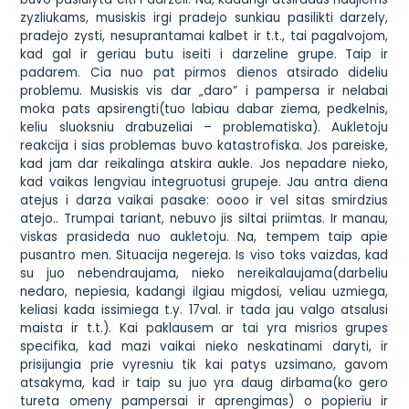
zyzliukams, musiskis irgi pradejo sunkiau pasilikti darzely,
pradejo zysti, nesuprantamai kalbet ir t.t., tai pagalvojom,
kad gal ir geriau butu iseiti i darzeline grupe. Taip ir
padarem. Cia nuo pat pirmos dienos atsirado dideliu
problemu. Musiskis vis dar „daro” i pampersa ir nelabai
moka pats apsirengti(tuo labiau dabar ziema, pedkelnis,
keliu sluoksniu drabuzeliai – problematiska). Aukletoju
reakcija i sias problemas buvo katastrofiska. Jos pareiske,
kad jam dar reikalinga atskira aukle. Jos nepadare nieko,
kad vaikas lengviau integruotusi grupeje. Jau antra diena
atejus i darza vaikai pasake: oooo ir vel sitas smirdzius
atejo.. Trumpai tariant, nebuvo jis siltai priimtas. Ir manau,
viskas prasideda nuo aukletoju. Na, tempem taip apie
pusantro men. Situacija negereja. Is viso toks vaizdas, kad
su juo nebendraujama, nieko nereikalaujama(darbeliu
nedaro, nepiesia, kadangi ilgiau migdosi, veliau uzmiega,
keliasi kada issimiega t.y. 17val. ir tada jau valgo atsalusi
maista ir t.t.). Kai paklausem ar tai yra misrios grupes
specifika, kad mazi vaikai nieko neskatinami daryti, ir
prisijungia prie vyresniu tik kai patys uzsimano, gavom
atsakyma, kad ir taip su juo yra daug dirbama(ko gero
tureta omeny pampersai ir aprengimas) o popieriu ir