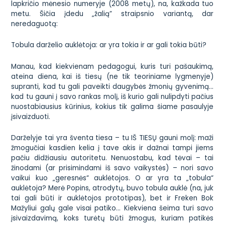
lapkričio mėnesio numeryje (2008 metų), na, kažkada tuo
metu. Šičia įdedu „žalią” straipsnio variantą, dar
neredaguotą:
Tobula darželio auklėtoja: ar yra tokia ir ar gali tokia būti?
Manau, kad kiekvienam pedagogui, kuris turi pašaukimą,
ateina diena, kai iš tiesų (ne tik teoriniame lygmenyje)
supranti, kad tu gali paveikti daugybės žmonių gyvenimą…
kad tu gauni į savo rankas molį, iš kurio gali nulipdyti pačius
nuostabiausius kūrinius, kokius tik galima šiame pasaulyje
įsivaizduoti.
Darželyje tai yra šventa tiesa – tu IŠ TIESŲ gauni molį: maži
žmogučiai kasdien kelia į tave akis ir dažnai tampi jiems
pačiu didžiausiu autoritetu. Nenuostabu, kad tėvai – tai
žinodami (ar prisimindami iš savo vaikystės) – nori savo
vaikui kuo „geresnės“ auklėtojos. O ar yra ta „tobula“
auklėtoja? Merė Popins, atrodytų, buvo tobula auklė (na, juk
tai gali būti ir auklėtojos prototipas), bet ir Freken Bok
Mažyliui galų gale visai patiko… Kiekviena šeima turi savo
įsivaizdavimą, koks turėtų būti žmogus, kuriam patikės