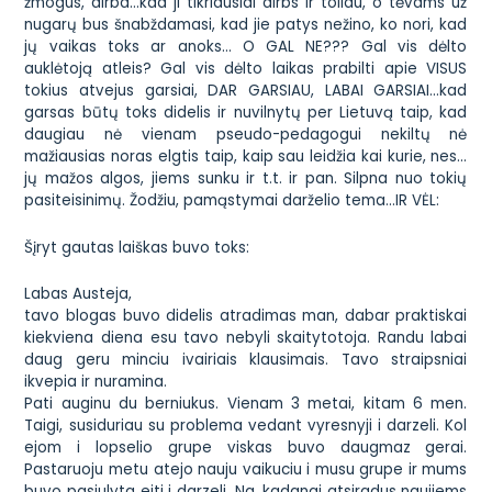
žmogus, dirba…kad ji tikriausiai dirbs ir toliau, o tėvams už
nugarų bus šnabždamasi, kad jie patys nežino, ko nori, kad
jų vaikas toks ar anoks… O GAL NE??? Gal vis dėlto
auklėtoją atleis? Gal vis dėlto laikas prabilti apie VISUS
tokius atvejus garsiai, DAR GARSIAU, LABAI GARSIAI…kad
garsas būtų toks didelis ir nuvilnytų per Lietuvą taip, kad
daugiau nė vienam pseudo-pedagogui nekiltų nė
mažiausias noras elgtis taip, kaip sau leidžia kai kurie, nes…
jų mažos algos, jiems sunku ir t.t. ir pan. Silpna nuo tokių
pasiteisinimų. Žodžiu, pamąstymai darželio tema…IR VĖL:
Šįryt gautas laiškas buvo toks:
Labas Austeja,
tavo blogas buvo didelis atradimas man, dabar praktiskai
kiekviena diena esu tavo nebyli skaitytotoja. Randu labai
daug geru minciu ivairiais klausimais. Tavo straipsniai
ikvepia ir nuramina.
Pati auginu du berniukus. Vienam 3 metai, kitam 6 men.
Taigi, susiduriau su problema vedant vyresnyji i darzeli. Kol
ejom i lopselio grupe viskas buvo daugmaz gerai.
Pastaruoju metu atejo nauju vaikuciu i musu grupe ir mums
buvo pasiulyta eiti i darzeli. Na, kadangi atsiradus naujiems