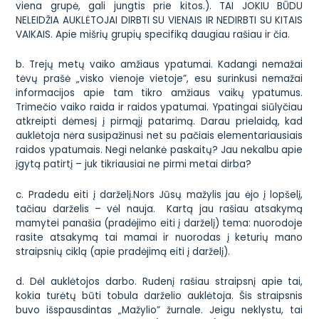
viena grupė, gali jungtis prie kitos.). TAI JOKIU BŪDU
NELEIDŽIA AUKLĖTOJAI DIRBTI SU VIENAIS IR NEDIRBTI SU KITAIS
VAIKAIS. Apie
mišrių grupių specifiką daugiau rašiau ir čia
.
b. Trejų metų vaiko amžiaus ypatumai. Kadangi nemažai
tėvų prašė „visko vienoje vietoje”, esu surinkusi nemažai
informacijos apie tam tikro amžiaus vaikų ypatumus.
Trimečio vaiko raida ir raidos ypatumai
. Ypatingai siūlyčiau
atkreipti dėmesį į pirmąjį patarimą. Darau prielaidą, kad
auklėtoja nėra susipažinusi net su pačiais elementariausiais
raidos ypatumais. Negi nelankė paskaitų? Jau nekalbu apie
įgytą patirtį – juk tikriausiai ne pirmi metai dirba?
c. Pradedu eiti į darželį.Nors Jūsų mažylis jau ėjo į lopšelį,
tačiau darželis – vėl nauja. Kartą jau rašiau atsakymą
mamytei panašia (pradėjimo eiti į darželį) tema: nuorodoje
rasite atsakymą tai mamai ir nuorodas į
keturių mano
straipsnių ciklą
(apie pradėjimą eiti į darželį).
d. Dėl auklėtojos darbo. Rudenį rašiau straipsnį apie tai,
kokia turėtų būti tobula darželio auklėtoja. Šis straipsnis
buvo išspausdintas „Mažylio” žurnale. Jeigu neklystu, tai