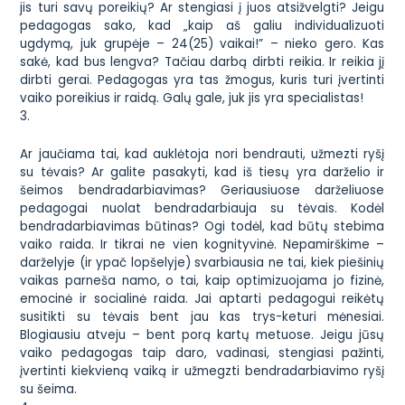
jis turi savų poreikių? Ar stengiasi į juos atsižvelgti? Jeigu
pedagogas sako, kad „kaip aš galiu individualizuoti
ugdymą, juk grupėje – 24(25) vaikai!” – nieko gero. Kas
sakė, kad bus lengva? Tačiau darbą dirbti reikia. Ir reikia jį
dirbti gerai. Pedagogas yra tas žmogus, kuris turi įvertinti
vaiko poreikius ir raidą. Galų gale, juk jis yra specialistas!
3.
Ar jaučiama tai, kad auklėtoja nori bendrauti, užmezti ryšį
su tėvais? Ar galite pasakyti, kad iš tiesų yra darželio ir
šeimos bendradarbiavimas? Geriausiuose darželiuose
pedagogai nuolat bendradarbiauja su tėvais. Kodėl
bendradarbiavimas būtinas? Ogi todėl, kad būtų stebima
vaiko raida. Ir tikrai ne vien kognityvinė. Nepamirškime –
darželyje (ir ypač lopšelyje) svarbiausia ne tai, kiek piešinių
vaikas parneša namo, o tai, kaip optimizuojama jo fizinė,
emocinė ir socialinė raida. Jai aptarti pedagogui reikėtų
susitikti su tėvais bent jau kas trys-keturi mėnesiai.
Blogiausiu atveju – bent porą kartų metuose. Jeigu jūsų
vaiko pedagogas taip daro, vadinasi, stengiasi pažinti,
įvertinti kiekvieną vaiką ir užmegzti bendradarbiavimo ryšį
su šeima.