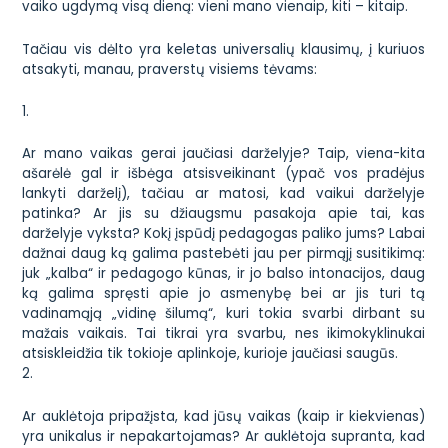
vaiko ugdymą visą dieną: vieni mano vienaip, kiti – kitaip.
Tačiau vis dėlto yra keletas universalių klausimų, į kuriuos
atsakyti, manau, praverstų visiems tėvams:
1.
Ar mano vaikas gerai jaučiasi darželyje? Taip, viena-kita
ašarėlė gal ir išbėga atsisveikinant (ypač vos pradėjus
lankyti darželį), tačiau ar matosi, kad vaikui darželyje
patinka? Ar jis su džiaugsmu pasakoja apie tai, kas
darželyje vyksta? Kokį įspūdį pedagogas paliko jums? Labai
dažnai daug ką galima pastebėti jau per pirmąjį susitikimą:
juk „kalba“ ir pedagogo kūnas, ir jo balso intonacijos, daug
ką galima spręsti apie jo asmenybę bei ar jis turi tą
vadinamąją „vidinę šilumą“, kuri tokia svarbi dirbant su
mažais vaikais. Tai tikrai yra svarbu, nes ikimokyklinukai
atsiskleidžia tik tokioje aplinkoje, kurioje jaučiasi saugūs.
2.
Ar auklėtoja pripažįsta, kad jūsų vaikas (kaip ir kiekvienas)
yra unikalus ir nepakartojamas? Ar auklėtoja supranta, kad