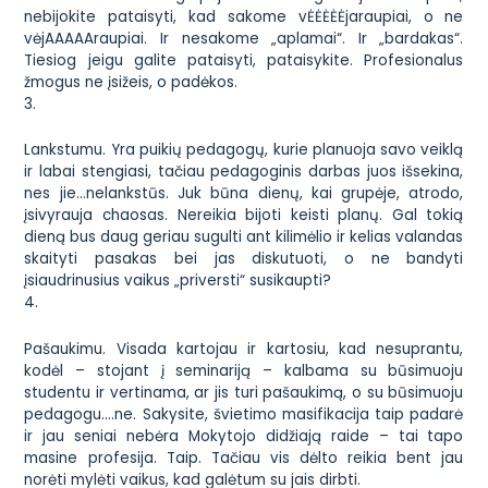
nebijokite pataisyti, kad sakome vĖĖĖĖĖjaraupiai, o ne
vėjAAAAAraupiai. Ir nesakome „aplamai“. Ir „bardakas“.
Tiesiog jeigu galite pataisyti, pataisykite. Profesionalus
žmogus ne įsižeis, o padėkos.
3.
Lankstumu. Yra puikių pedagogų, kurie planuoja savo veiklą
ir labai stengiasi, tačiau pedagoginis darbas juos išsekina,
nes jie…nelankstūs. Juk būna dienų, kai grupėje, atrodo,
įsivyrauja chaosas. Nereikia bijoti keisti planų. Gal tokią
dieną bus daug geriau sugulti ant kilimėlio ir kelias valandas
skaityti pasakas bei jas diskutuoti, o ne bandyti
įsiaudrinusius vaikus „priversti“ susikaupti?
4.
Pašaukimu. Visada kartojau ir kartosiu, kad nesuprantu,
kodėl – stojant į seminariją – kalbama su būsimuoju
studentu ir vertinama, ar jis turi pašaukimą, o su būsimuoju
pedagogu….ne. Sakysite, švietimo masifikacija taip padarė
ir jau seniai nebėra Mokytojo didžiają raide – tai tapo
masine profesija. Taip. Tačiau vis dėlto reikia bent jau
norėti mylėti vaikus, kad galėtum su jais dirbti.