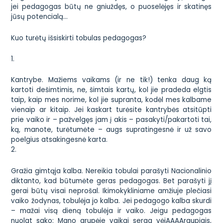
jei pedagogas būtų ne gniuždęs, o puoselėjęs ir skatinęs
jūsų potencialą…
Kuo turėtų išsiskirti tobulas pedagogas?
1.
Kantrybe. Mažiems vaikams (ir ne tik!) tenka daug ką
kartoti dešimtimis, ne, šimtais kartų, kol jie pradeda elgtis
taip, kaip mes norime, kol jie supranta, kodėl mes kalbame
vienaip ar kitaip. Jei kaskart turėsite kantrybės atsitūpti
prie vaiko ir – pažvelgęs jam į akis – pasakyti/pakartoti tai,
ką, manote, turėtumėte – augs supratingesnė ir už savo
poelgius atsakingesnė karta.
2.
Gražia gimtąja kalba. Nereikia tobulai parašyti Nacionalinio
diktanto, kad būtumėte geras pedagogas. Bet parašyti jį
gerai būtų visai neprošal. Ikimokykliniame amžiuje plečiasi
vaiko žodynas, tobulėja jo kalba. Jei pedagogo kalba skurdi
– mažai visą dieną tobulėja ir vaiko. Jeigu pedagogas
nuolat sako: Mano grupėje vaikai serga vėjAAAAraupiais,