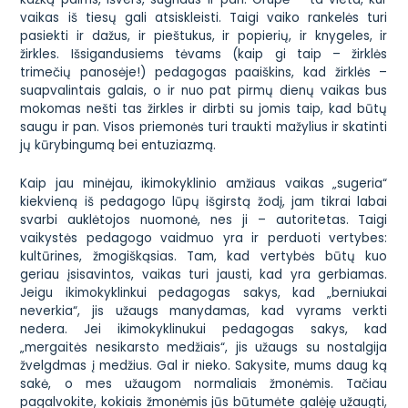
vaikas iš tiesų gali atsiskleisti. Taigi vaiko rankelės turi
pasiekti ir dažus, ir pieštukus, ir popierių, ir knygeles, ir
žirkles. Išsigandusiems tėvams (kaip gi taip – žirklės
trimečių panosėje!) pedagogas paaiškins, kad žirklės –
suapvalintais galais, o ir nuo pat pirmų dienų vaikas bus
mokomas nešti tas žirkles ir dirbti su jomis taip, kad būtų
saugu ir pan. Visos priemonės turi traukti mažylius ir skatinti
jų kūrybingumą bei entuziazmą.
Kaip jau minėjau, ikimokyklinio amžiaus vaikas „sugeria“
kiekvieną iš pedagogo lūpų išgirstą žodį, jam tikrai labai
svarbi auklėtojos nuomonė, nes ji – autoritetas. Taigi
vaikystės pedagogo vaidmuo yra ir perduoti vertybes:
kultūrines, žmogiškąsias. Tam, kad vertybės būtų kuo
geriau įsisavintos, vaikas turi jausti, kad yra gerbiamas.
Jeigu ikimokyklinkui pedagogas sakys, kad „berniukai
neverkia“, jis užaugs manydamas, kad vyrams verkti
nedera. Jei ikimokyklinukui pedagogas sakys, kad
„mergaitės nesikarsto medžiais“, jis užaugs su nostalgija
žvelgdmas į medžius. Gal ir nieko. Sakysite, mums daug ką
sakė, o mes užaugom normaliais žmonėmis. Tačiau
pagalvokite, kokiais žmonėmis jūs būtumėte galėję užaugti,