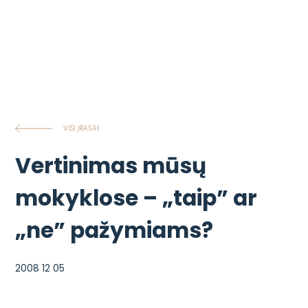
VISI ĮRAŠAI
Vertinimas mūsų
mokyklose – „taip” ar
„ne” pažymiams?
2008 12 05