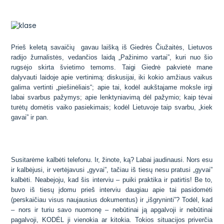
Prieš keletą savaičių gavau laišką iš
Giedrės
Čiužaitės
, Lietuvos
radijo žurnalistės, vedančios laidą „Pažinimo vartai”, kuri nuo šio
rugsėjo skirta švietimo temoms. Taigi Giedrė pakvietė mane
dalyvauti laidoje apie vertinimą: diskusijai,
iki kokio amžiaus vaikus
galima vertinti „piešinėliais“; apie tai, kodėl aukštajame moksle
irgi
labai svarbus pažymys; apie lenktyniavimą dėl pažymio; kaip tėvai
turėtų domėtis vaiko pasiekimais; kodėl Lietuvoje taip svarbu, „kiek
gavai” ir pan.
Susitarėme kalbėti telefonu. Ir, žinote, ką? Labai jaudinausi. Nors esu
ir kalbėjusi, ir vertėjavusi „gyvai”, tačiau iš tiesų nesu pratusi „gyvai”
kalbėti. Neabejoju, kad šis interviu – puiki praktika ir patirtis! Be to,
buvo iš tiesų įdomu prieš interviu daugiau apie tai pasidomėti
(perskaičiau visus naujausius dokumentus) ir „išgryninti”? Todėl, kad
– nors ir turiu savo nuomonę – nebūtinai ją apgalvoji ir nebūtinai
pagalvoji, KODĖL ji vienokia ar kitokia. Tokios situacijos priverčia