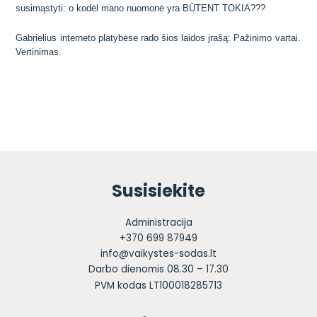
susimąstyti: o kodėl mano nuomonė yra BŪTENT TOKIA???
Gabrielius interneto platybėse rado šios laidos įrašą:
Pažinimo vartai.
Vertinimas.
Susisiekite
Administracija
+370 699 87949
info@vaikystes-sodas.lt
Darbo dienomis 08.30 – 17.30
PVM kodas LT100018285713