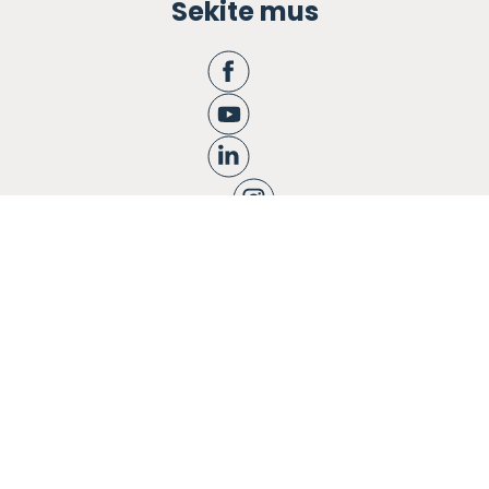
Sekite mus
Apie mus
Ugdymas
Informacija tėvams
Registracija
Bendruomenės knyga
Naujienos
Karjera
Blogas
Kontaktai
Privatumo politika