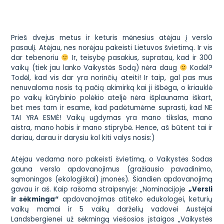
Prieš dvejus metus ir keturis mėnesius atėjau į verslo
pasaulį. Atėjau, nes norėjau pakeisti Lietuvos švietimą. Ir vis
dar tebenoriu
Ir, teisybę pasakius, supratau, kad ir 300
vaikų (tiek jau lanko Vaikystės Sodą) nėra daug
Kodėl?
Todėl, kad vis dar yra norinčių ateiti! Ir taip, gal pas mus
nenuvaloma nosis tą pačią akimirką kai ji išbėga, o kriauklė
po vaikų kūrybinio polėkio
ateljė
nėra išplaunama iškart,
bet mes tam ir esame, kad padėtumėme suprasti, kad NE
TAI YRA ESMĖ! Vaikų ugdymas yra mano tikslas, mano
aistra, mano hobis ir mano stiprybė.
Hence
, aš būtent tai ir
dariau, darau ir darysiu kol kiti valys nosis:)
Atėjau vedama noro pakeisti švietimą, o Vaikystės Sodas
gauna verslo apdovanojimus (gražiausio pavadinimo,
sąmoningos (ekologiškai) įmonės). Šiandien apdovanojimą
gavau ir aš. Kaip rašoma
straipsnyje
:
„Nominacijoje
„Versli
ir sėkminga“
apdovanojimas atiteko edukologei, keturių
vaikų mamai ir 5 vaikų darželių vadovei Austėjai
Landsbergienei už sėkmingą viešosios įstaigos „Vaikystės