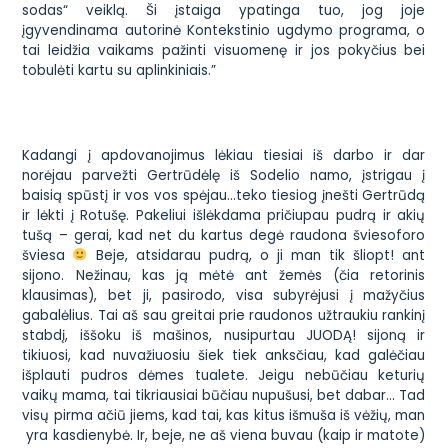
sodas“ veiklą. Ši įstaiga ypatinga tuo, jog joje
įgyvendinama autorinė Kontekstinio ugdymo programa, o
tai leidžia vaikams pažinti visuomenę ir jos pokyčius bei
tobulėti kartu su aplinkiniais.”
Kadangi į apdovanojimus lėkiau tiesiai iš darbo ir dar
norėjau parvežti Gertrūdėlę iš Sodelio namo, įstrigau į
baisią spūstį ir vos vos spėjau…teko tiesiog įnešti Gertrūdą
ir lėkti į Rotušę. Pakeliui išlėkdama pričiupau pudrą ir akių
tušą – gerai, kad net du kartus degė raudona šviesoforo
šviesa
Beje, atsidarau pudrą, o ji man tik
šliopt!
ant
sijono. Nežinau, kas ją mėtė ant žemės (čia retorinis
klausimas), bet ji, pasirodo, visa subyrėjusi į mažyčius
gabalėlius. Tai aš sau greitai
prie raudonos
užtraukiu rankinį
stabdį, iššoku iš mašinos, nusipurtau JUODĄ! sijoną ir
tikiuosi, kad nuvažiuosiu šiek tiek anksčiau, kad galėčiau
išplauti pudros dėmes tualete. Jeigu nebūčiau keturių
vaikų mama, tai tikriausiai būčiau
nupušusi
, bet dabar… Tad
visų pirma ačiū jiems, kad tai, kas kitus išmuša iš vėžių, man
yra kasdienybė. Ir, beje, ne aš viena buvau (kaip ir matote)