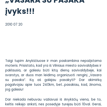
įvyks!!!
2010 07 20
Taigi tupim Anykščiuose ir man paskambina nepažįstama
moteris. Prisistato, kad yra iš Vilniaus miesto savivaldybės ir
paklausia, ar galėsiu būti kitą dieną savivaldybėje, kai
svarstys, ar duos man leidimą
organizuoti renginį „Vasara
su pasaka”.
Ką aš galėjau pasakyti? Dar akimirką
pagalvojau apie tuos 240km, bet…pasakiau, kad, žinoma,
jog galėsiu!
Dar niekada nebuvau važiavusi iš Anykščių viena, be to,
keltis reikėjo anksti, nes posėdyje turėjau būti 10val. Gerai,