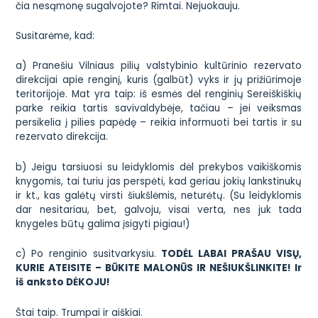
čia nesąmonę sugalvojote?
Rimtai. Nejuokauju.
Susitarėme, kad:
a) Pranešiu
Vilniaus pilių valstybinio kultūrinio rezervato
direkcijai
apie renginį, kuris (galbūt) vyks ir jų prižiūrimoje
teritorijoje. Mat yra taip: iš esmės dėl renginių Sereiškiškių
parke reikia tartis savivaldybėje, tačiau – jei veiksmas
persikelia į pilies papėdę – reikia informuoti bei tartis ir su
rezervato direkcija.
b) Jeigu tarsiuosi su leidyklomis dėl prekybos vaikiškomis
knygomis, tai turiu jas perspėti, kad geriau jokių lankstinukų
ir kt., kas galėtų virsti šiukšlėmis, neturėtų. (Su leidyklomis
dar nesitariau, bet, galvoju, visai verta, nes juk tada
knygeles būtų galima įsigyti pigiau!)
c) Po renginio susitvarkysiu.
TODĖL LABAI PRAŠAU VISŲ,
KURIE ATEISITE – BŪKITE MALONŪS IR NEŠIUKŠLINKITE! Ir
iš anksto DĖKOJU!
Štai taip. Trumpai ir aiškiai.