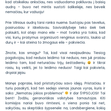
kad atsikėliau anksčiau, nes važiuodama pakliuvau į baisią
audrą – buvo net mintis sustoti šalikelėje, nes beveik
nemačiau, kur važiuoju!
Prie Vilniaus audrą tarsi ranka nuėmė. Sustojau pas tėvelius,
pasiruošiau ir iškeliavau. Savivaldybėje teko šiek tiek
palaukti, kol atėjo mano eilė – mat tvarka yra tokia, kad
visi, kurių prašymus organizuoti renginius svarsto, laukia už
durų ir – kai ateina to žmogaus eilė – pakviečia.
Žinote, kas smagu? Tai, kad visai nesijaudinau. Tiesiog
pagalvojau, kad neduos leidimo tai neduos, nes juk prašau
leidimo tam, kad neturėčiau trijų šeštadienių
Ir tikrai
rasiu, ką veikti, jei to leidimo neduos! Taigi kai pakvietė,
drąsiai įėjau.
Manęs paprašė, kad pristatyčiau savo idėją. Pristačiau. Ir
turiu pasakyti, kad ten sėdėjo vienas jaunas vyras, kuris ir
sako:
„Nematau jokios problemos”
Ir dar ŠYPSOJOSI! Tai
bent! Žodžiu, geranoriškas valstybės tarnautojas. Kiti
komisijos nariai buvo rimtesni, o viena ponia tai net,
sakyčiau, su skeptiška šypsenėle:
na, Landsbergiene, kokią