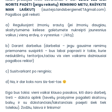
NORITE PADĖTI (jeigu reikėtų) RENGINIO METU, RAŠYKITE
MAN LAIŠKUTĮ
(austeja.landsbergieneETAgmail.com).
Pagalbos gali reikėti:
a) Reguliuojant žmonių srautą (jei žmonių daugiau,
skaitytumėmė keliese: galėtumėte nukreipti jaunesnius
vaikus į vieną erdvę, o vyresnius – į kitą);
b) Darant darbelius (darbeliai – jegu gausime rėmimą
priemonėms susipirkti – bus labai paprasti ir tokie, kurie
nešiukšlintų teritorijos,tačiau vis vien vaikams dažniausiai
pagalbos reikia!)
c) Susitvarkant po renginio;
d) Na, ir dar koks nors
šis-bei-tas
Eiga bus tokia: vieni vaikai klauso pasakos, kiti daro darbelį,
treti – dūksta aplink (tėvelių prašysime pagailėti skaitovų
balsų ir su dūkstančiais/lakstančiais paėjėti šiek tiek
tolėliau). Žodžiu, laisva ir linksma!