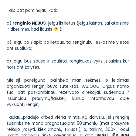
Taip pat paminėjau, kad:
a)
renginio NEBUS
, jeigu lis lietus (jeigu lašnos, tai ateisime
ir tikėsimės, kad liausis
);
b) jeigu po šlapia po lietaus, tai renginukui ieškosime vietos
ant suoliuko;
c) jeigu bus sausa ir saulėta, renginukas vyks įsitaisius kur
nors ant žolytės.
Mielieji pareigūnai palinkėjo man sėkmės, o leidimas
organizuoti renginį buvo suteiktas. VALIOOO. Grįžusi namo
tuoj pat paskambinau rezervato direkcijai, suderinau ir
išsiunčiau prašymą/laiškelį, kuriuo informavau apie
vyksiantį renginį.
Tačiau…pradėjo kirbėti viena mintis. Ką darysiu, jei į renginį
susirinks ne mano prognozuojami 50 žmonių (mat prašyme
reikėjo įrašyti, kiek žmonių tikiuosi), o, tarkim, 200? Todėl
iškart pradėjau rinkti savanorius. Ir dar:
JEIGU JŪS IRGI