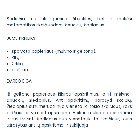
Sodiečiai ne tik gamino žibuokles, bet ir mokėsi
matematikos skaičiuodami žibuoklių žiedlapius.
JUMS PRIREIKS:
spalvoto popieriaus (mėlyno ir geltono),
klijų,
žirklių,
pieštuko.
DARBO EIGA:
Iš geltono popieriaus iškirpti apskritimus, o iš mėlyno-
žibuoklių žiedlapius. Ant apskritimų parašyti skaičių.
Žiedlapius sunumeruoti nuo vieneto iki tokio skaičiaus, koks
didžiausias yra ant apskritimo. Vaikai traukia po apskritimą
ir turi išsirinti žiedlapius nuo vieneto iki to skaičiaus, kuris
užrašytas ant jų apskritimo, ir suklijuoja