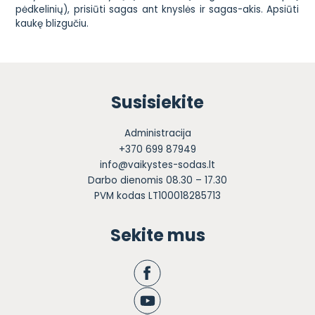
pėdkelinių), prisiūti sagas ant knyslės ir sagas-akis. Apsiūti
kaukę blizgučiu.
Susisiekite
Administracija
+370 699 87949
info@vaikystes-sodas.lt
Darbo dienomis 08.30 – 17.30
PVM kodas LT100018285713
Sekite mus