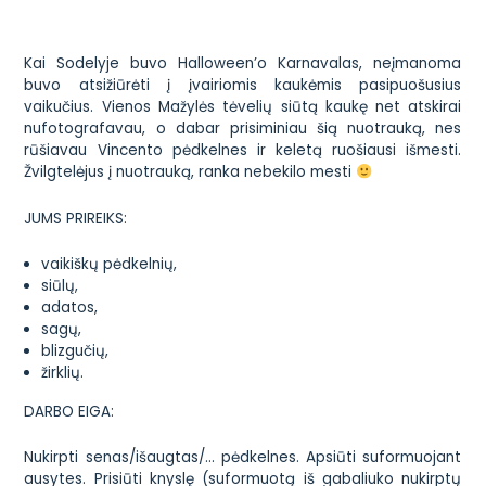
Kai Sodelyje buvo Halloween’o Karnavalas, neįmanoma
buvo atsižiūrėti į įvairiomis kaukėmis pasipuošusius
vaikučius. Vienos Mažylės tėvelių siūtą kaukę net atskirai
nufotografavau, o dabar prisiminiau šią nuotrauką, nes
rūšiavau Vincento pėdkelnes ir keletą ruošiausi išmesti.
Žvilgtelėjus į nuotrauką, ranka nebekilo mesti
JUMS PRIREIKS:
vaikiškų pėdkelnių,
siūlų,
adatos,
sagų,
blizgučių,
žirklių.
DARBO EIGA:
Nukirpti senas/išaugtas/… pėdkelnes. Apsiūti suformuojant
ausytes. Prisiūti knyslę (suformuotą iš gabaliuko nukirptų