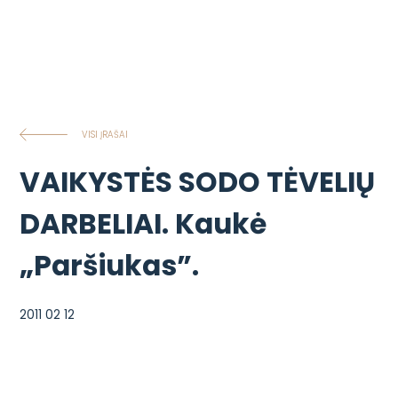
VISI ĮRAŠAI
VAIKYSTĖS SODO TĖVELIŲ
DARBELIAI. Kaukė
„Paršiukas”.
2011 02 12