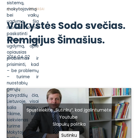
sistemą,
mokytojavimą
VISI ĮRAŠAI
bei vaikų
ugdymą. Šia
Vaikystės Sodo svečias.
rubrika norime
paskatinti
Remigijus Šimašius.
diskusiją apie
ugdymą, apie
opiausias
2014 04 02
problemas ir
prisiminti, kad
– be problemų
– turime ir
nuostabių
gerųjų
pavyzdžių čia,
Lietuvoje, visai
šalia mūsų.
Spustelėkite „Sutinku“, kad įgalintumėte
Tikime, kad
Youtube
kiekvienas
Slapukų politika
turime
Mokytoją, kuris
Sutinku