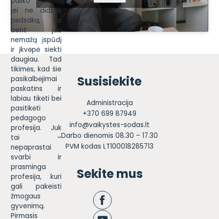
paliko mums
jei ne didžiulį
pėdsaką, tai
bent jau
nemažą įspūdį
ir įkvėpė siekti
daugiau. Tad
tikimės, kad šie
Susisiekite
pasikalbėjimai
paskatins ir
labiau tikėti bei
Administracija
pasitikėti
+370 699 87949
pedagogo
info@vaikystes-sodas.lt
profesija. Juk
Darbo dienomis 08.30 – 17.30
tai –
PVM kodas LT100018285713
nepaprastai
svarbi ir
prasminga
Sekite mus
profesija, kuri
gali pakeisti
žmogaus
gyvenimą.
Pirmasis