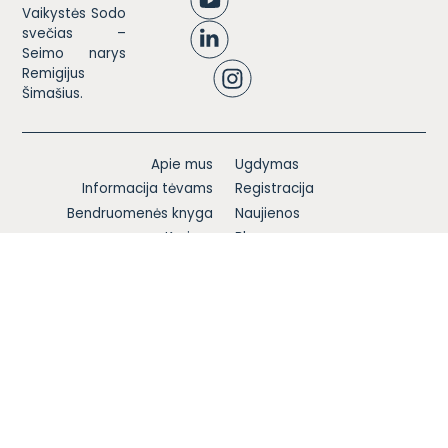
Vaikystės Sodo
svečias –
Seimo narys
Remigijus
Šimašius.
Apie mus
Ugdymas
Informacija tėvams
Registracija
Bendruomenės knyga
Naujienos
Karjera
Blogas
Kontaktai
Privatumo politika