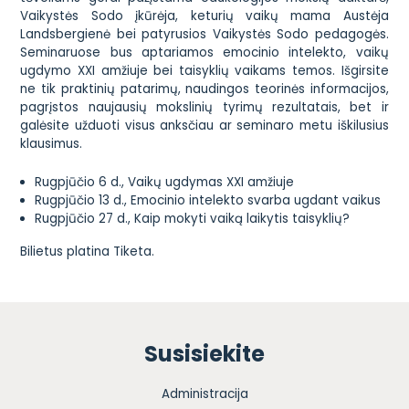
Vaikystės Sodo įkūrėja, keturių vaikų mama Austėja
Landsbergienė bei patyrusios Vaikystės Sodo pedagogės.
Seminaruose bus aptariamos emocinio intelekto, vaikų
ugdymo XXI amžiuje bei taisyklių vaikams temos. Išgirsite
ne tik praktinių patarimų, naudingos teorinės informacijos,
pagrįstos naujausių mokslinių tyrimų rezultatais, bet ir
galėsite užduoti visus anksčiau ar seminaro metu iškilusius
klausimus.
Rugpjūčio 6 d., Vaikų ugdymas XXI amžiuje
Rugpjūčio 13 d., Emocinio intelekto svarba ugdant vaikus
Rugpjūčio 27 d., Kaip mokyti vaiką laikytis taisyklių?
Bilietus platina Tiketa.
Susisiekite
Administracija