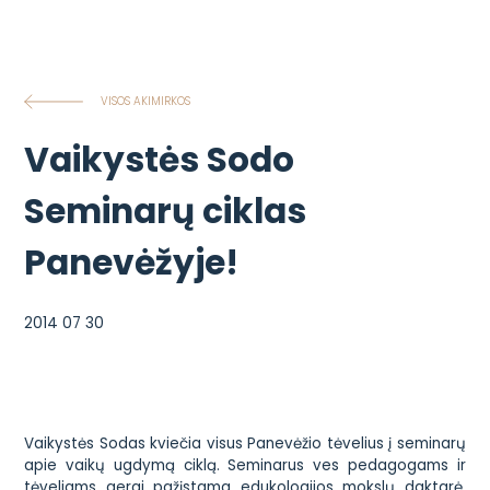
VISOS AKIMIRKOS
Vaikystės Sodo
Seminarų ciklas
Panevėžyje!
2014 07 30
Vaikystės Sodas kviečia visus Panevėžio tėvelius į seminarų
apie vaikų ugdymą ciklą. Seminarus ves pedagogams ir
tėveliams gerai pažįstama edukologijos mokslų daktarė,