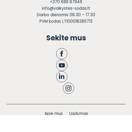
+370 699 87949
info@vaikystes-sodas.lt
Darbo dienomis 08.30 – 17.30
PVM kodas LT100018285713
Sekite mus
Apie mus
Ugdymas
Informacija tėvams
Registracija
Bendruomenės knyga
Naujienos