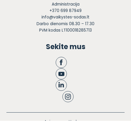
Administracija
+370 699 87949
info@vaikystes-sodas.lt
Darbo dienomis 08.30 – 17.30
PVM kodas LT100018285713
Sekite mus
Apie mus
Ugdymas
Informacija tėvams
Registracija