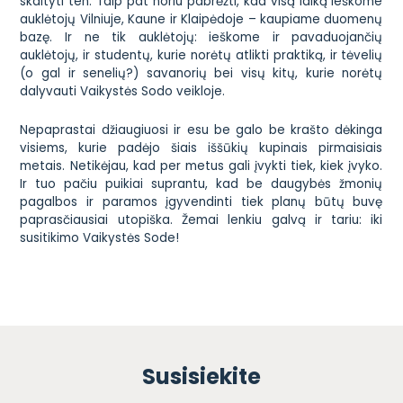
skaityti ten. Taip pat noriu pabrėžti, kad visą laiką ieškome
auklėtojų Vilniuje, Kaune ir Klaipėdoje – kaupiame duomenų
bazę. Ir ne tik auklėtojų: ieškome ir pavaduojančių
auklėtojų, ir studentų, kurie norėtų atlikti praktiką, ir tėvelių
(o gal ir senelių?) savanorių bei visų kitų, kurie norėtų
dalyvauti Vaikystės Sodo veikloje.
Nepaprastai džiaugiuosi ir esu be galo be krašto dėkinga
visiems, kurie padėjo šiais iššūkių kupinais pirmaisiais
metais. Netikėjau, kad per metus gali įvykti tiek, kiek įvyko.
Ir tuo pačiu puikiai suprantu, kad be daugybės žmonių
pagalbos ir paramos įgyvendinti tiek planų būtų buvę
paprasčiausiai utopiška. Žemai lenkiu galvą ir tariu: iki
susitikimo
Vaikystės Sode
!
Susisiekite