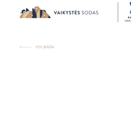
P
VAI
VISI ĮRAŠAI