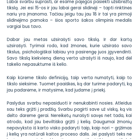
Labai svarbu suprasti, ar esame pajėgūs pasiekti užsibrėžtą
tikslą. Jei esi 15-os ir jau labai gerai slidinėji – tapti rinktinės
nariu yra įmanoma. Tačiau jeigu tau jau 18 ir tai yra pirmoji
slidinėjimo pamoka – šios sporto šakos olimpinis medalis
vargiai bus tavo.
Dabar jau metas užsirašyti savo tikslą. Ir dar kartą
užsirašyti. Tyrimai rodo, kad žmonės, kurie užsirašo savo
tikslus, psichologiškai labiau yra pasirengę juos įgyvendinti.
Savo tikslą kiekvieną dieną verta užrašyti iš naujo, kad dėl
takelio nepasuktume iš kelio.
Kaip kūrėme tikslo definiciją, taip verta numatyti, kaip to
tikslo sieksime. Tuomet paaiškės, ką dar turime padaryti, ką
jau padarėme, ir matysime, kad judame į priekį.
Paslydus svarbu nepasiduoti ir nenukabinti nosies. Atleidus
sau teks grįžti į pradžią. Svarbu pagirti save už viską, ką vis
dėlto darėme gerai. Nereikėtų nurašyti savęs net tada, kai
atrodo, kad jau beviltiška grįžti į kelią. Daugumai žmonių
nepavyksta iš karto visko padaryti taip, kaip nori – grįžimas
į kelią yra natūrali kaitos proceso dalis. Jei paslysti teks ne