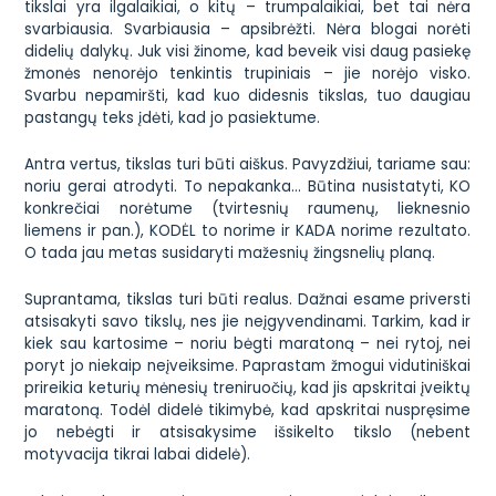
tikslai yra ilgalaikiai, o kitų – trumpalaikiai, bet tai nėra
svarbiausia. Svarbiausia – apsibrėžti. Nėra blogai norėti
didelių dalykų. Juk visi žinome, kad beveik visi daug pasiekę
žmonės nenorėjo tenkintis trupiniais – jie norėjo visko.
Svarbu nepamiršti, kad kuo didesnis tikslas, tuo daugiau
pastangų teks įdėti, kad jo pasiektume.
Antra vertus, tikslas turi būti aiškus. Pavyzdžiui, tariame sau:
noriu gerai atrodyti. To nepakanka… Būtina nusistatyti, KO
konkrečiai norėtume (tvirtesnių raumenų, lieknesnio
liemens ir pan.), KODĖL to norime ir KADA norime rezultato.
O tada jau metas susidaryti mažesnių žingsnelių planą.
Suprantama, tikslas turi būti realus. Dažnai esame priversti
atsisakyti savo tikslų, nes jie neįgyvendinami. Tarkim, kad ir
kiek sau kartosime – noriu bėgti maratoną – nei rytoj, nei
poryt jo niekaip neįveiksime. Paprastam žmogui vidutiniškai
prireikia keturių mėnesių treniruočių, kad jis apskritai įveiktų
maratoną. Todėl didelė tikimybė, kad apskritai nuspręsime
jo nebėgti ir atsisakysime išsikelto tikslo (nebent
motyvacija tikrai labai didelė).