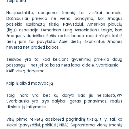
Taip būna
Nesijaudinkite, daugumai žmonių tai visiškai normalu.
Dažniausiai prireikia ne vieno bandymo, kol žmogus
pasiekia užsibrėžtą tikslą. Pavyzdžiui, Amerikos plaučių
(ligų) asociacija (American Lung Association) teigia, kad
žmogus vidutiniškai šešis kartus bando mesti rūkyti, kol iš
tiesų jam tai pavyksta. Apie dietų iškankintus žmones
neverta net pradėti kalbos…
Teisybė yra ta, kad keičiant gyvenimą prireikia daug
pastangų – net jei ta kaita nėra labai didelė. Svarbiausia –
KAIP viską darysime.
Kaip išlaikyti motyvaciją
Taigi noro yra, bet ką daryti, kad jis neišblėstų?!?
Svarbiausia yra trys dalykai: geras planavimas, realūs
tikslai ir jų laikymasis.
Visų pirma reikėtų apsibrėžti pagrindinį tikslą, t. y. tai, ko
sieksi (pavyzdžiui, pakliūti į NBA). Suprantama, vienų žmonių