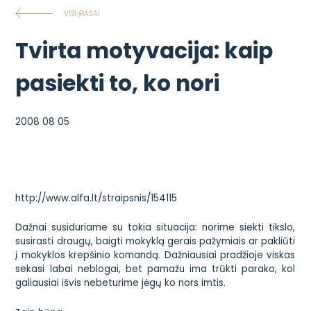
VISI ĮRAŠAI
Tvirta motyvacija: kaip
pasiekti to, ko nori
2008 08 05
http://www.alfa.lt/straipsnis/154115
Dažnai susiduriame su tokia situacija: norime siekti tikslo,
susirasti draugų, baigti mokyklą gerais pažymiais ar pakliūti
į mokyklos krepšinio komandą. Dažniausiai pradžioje viskas
sekasi labai neblogai, bet pamažu ima trūkti parako, kol
galiausiai išvis nebeturime jėgų ko nors imtis.