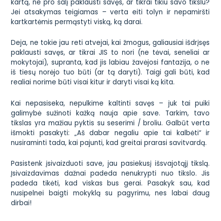
kartą, ne pro šalį paklausti savęs, ar tikrai tikiu savo tikslu?
Jei atsakymas teigiamas – verta eiti tolyn ir nepamiršti
kartkartėmis permąstyti viską, ką darai.
Deja, ne tokie jau reti atvejai, kai žmogus, galiausiai išdrįsęs
paklausti savęs, ar tikrai JIS to nori (ne tėvai, seneliai ar
mokytojai), supranta, kad jis labiau žavėjosi fantazija, o ne
iš tiesų norėjo tuo būti (ar tą daryti). Taigi gali būti, kad
realiai norime būti visai kitur ir daryti visai ką kita.
Kai nepasiseka, nepulkime kaltinti savęs – juk tai puiki
galimybė sužinoti kažką nauja apie save. Tarkim, tavo
tikslas yra mažiau pyktis su seserimi / broliu. Galbūt verta
išmokti pasakyti: „Aš dabar negaliu apie tai kalbėti“ ir
nusiraminti tada, kai pajunti, kad greitai prarasi savitvardą.
Pasistenk įsivaizduoti save, jau pasiekusį išsvajotąjį tikslą.
Įsivaizdavimas dažnai padeda nenukrypti nuo tikslo. Jis
padeda tikėti, kad viskas bus gerai. Pasakyk sau, kad
nusipelnei baigti mokyklą su pagyrimu, nes labai daug
dirbai!