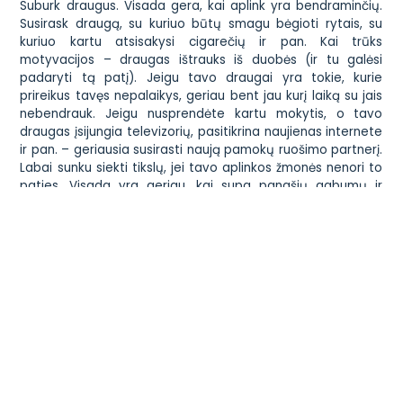
Suburk draugus. Visada gera, kai aplink yra bendraminčių.
Susirask draugą, su kuriuo būtų smagu bėgioti rytais, su
kuriuo kartu atsisakysi cigarečių ir pan. Kai trūks
motyvacijos – draugas ištrauks iš duobės (ir tu galėsi
padaryti tą patį). Jeigu tavo draugai yra tokie, kurie
prireikus tavęs nepalaikys, geriau bent jau kurį laiką su jais
nebendrauk. Jeigu nusprendėte kartu mokytis, o tavo
draugas įsijungia televizorių, pasitikrina naujienas internete
ir pan. – geriausia susirasti naują pamokų ruošimo partnerį.
Labai sunku siekti tikslų, jei tavo aplinkos žmonės nenori to
paties. Visada yra geriau, kai supa panašių gabumų ir
polinkių žmonės.
Nepasiduok. Kai norime atsisakyti to, kas mums nepatinka,
imamės atsakomybės. Tai jau žingsnis brandos link. Kartais
tikrai labai sunku save motyvuoti, bet tai tikrai yra
įmanoma. Užsirašyk tikslus, laikykis plano ir vis prisimink,
kodėl sau išsikėlei tokį tikslą. Kaita – nors gąsdinanti ir
nelabai lengva – vis dėlto yra žmonių gyvenimo variklis. Be
jos būtų labai nuobodu. Tačiau nepamiršk, kad kaitos turi
norėti TU. Neišsikelk tikslo todėl, kad to nori kažkas kitas.
Jeigu darysi tai tik todėl, kad kažkas kitas nori, bus labai