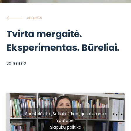
VISI ĮRAŠAI
Tvirta mergaitė.
Eksperimentas. Būreliai.
2019 01 02
Spustelėkite „Sutinku“, kad įgalintumėte
Youtube
Slapukų politika