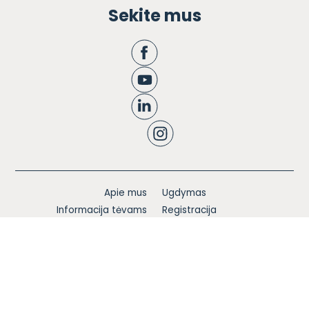
Sekite mus
Apie mus
Ugdymas
Informacija tėvams
Registracija
Bendruomenės knyga
Naujienos
Karjera
Blogas
Kontaktai
Privatumo politika