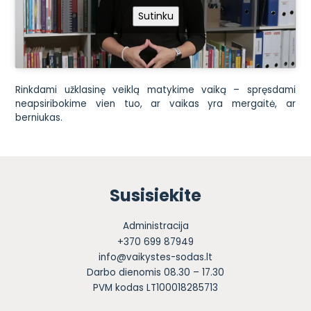
Sutinku
Rinkdami užklasinę veiklą matykime vaiką – spręsdami
neapsiribokime vien tuo, ar vaikas yra mergaitė, ar
berniukas.
Susisiekite
Administracija
+370 699 87949
info@vaikystes-sodas.lt
Darbo dienomis 08.30 – 17.30
PVM kodas LT100018285713