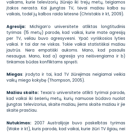
vaikams, kurie televizorių žiūrėjo iki trejų metų, teigiamos
įtakos nerasta. Kai įjungtas TV, tėvai mažiau kalba su
vaikais, todėl jų kalbos raida lėtesnė (Christakis ir kt, 2009).
Agresija:
Michigan’o universitete atliktas longtitudinis
tyrimas (15 metų) parodė, kad vaikai, kurie matė agresiją
per TV, vėliau buvo agresyvesni. Ypač vyriškosios lyties
vaikai. Ir tai dar ne viskas. Tokie vaikai statistiškai mažiau
jautrūs. Nėra empatiški aukoms. Mano, kad pasaulis
nesaugus. Mano, kad a) agresija yra neišvengiama ir b)
tinkamas būdas konfliktams spręsti.
Miegas
: įrodyta ir tai, kad TV žiūrėjimas neigiamai veikia
vaikų miego kokybę (Thompson, 2005).
Mažiau skaito:
Texas’o universitete atlikti tyrimai parodė,
kad vaikai iki šešerių metų, kurių namuose būdavo nuolat
įjungtas televizorius, skaitė mažiau, jiems skaitė mažiau ir jie
skaitė prasčiau.
Nutukimas:
2007 Australijoje buvo paskelbtas tyrimas
(Wake ir kt), kuris parodė, kad vaikai, kurie žiūri TV ilgiau, nei