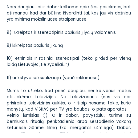
Nors daugiausiai ir dabar kalbama apie šias pasekmes, bet
aš manau, kad dar būtina išvardinti tai, kas jau vis dažniau
yra minima moksliniuose straipsniuose:
8) iškreiptas ir stereotipinis požiūris į lyčių vaidmenis
9) iškreiptas požiūris į kūną
10) etniniais ir rasiniai stereotipai (teko girdėti per vieną
laidą Lietuvoje: „tie žydeliai…”)
11) ankstyva seksualizacija (ypač reklamose)
Mums to užteko, kad prieš daugiau, nei ketverius metus
atsisakėme televizijos. Ne televizoriaus (nes vis dar
prisireikia televizinės auklės, o ir šiaip nesame tokie, kurie
manytų, kad VISKAS per TV yra baubas, o pats aparatas –
velnio išmislas :)). O ir dabar, pavyzdžiui, turime su
berniukais ritualą: penktadienio arba šeštadienio vakarą
keturiese žiūrime filmą (kai mergaitės užmiega). Dabar,
pavyzdžiui, drauge žiūrime (ir aptariame bei