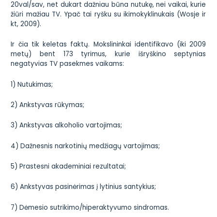
20val/sav, net dukart dažniau būna nutukę, nei vaikai, kurie
žiūri mažiau TV. Ypač tai ryšku su ikimokyklinukais (Wosje ir
kt, 2009).
Ir čia tik keletas faktų. Mokslininkai identifikavo (iki 2009
metų) bent 173 tyrimus, kurie išryškino septynias
negatyvias TV pasekmes vaikams:
1) Nutukimas;
2) Ankstyvas rūkymas;
3) Ankstyvas alkoholio vartojimas;
4) Dažnesnis narkotinių medžiagų vartojimas;
5) Prastesni akademiniai rezultatai;
6) Ankstyvas pasinėrimas į lytinius santykius;
7) Dėmesio sutrikimo/hiperaktyvumo sindromas.