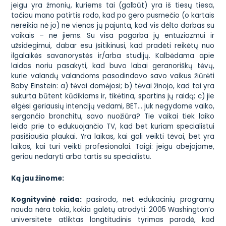
jeigu yra žmonių, kuriems tai (galbūt) yra iš tiesų tiesa,
tačiau mano patirtis rodo, kad po gero pusmečio (o kartais
nereikia nė jo) ne vienas jų pajunta, kad vis dėlto darbas su
vaikais – ne jiems. Su visa pagarba jų entuziazmui ir
užsidegimui, dabar esu įsitikinusi, kad pradėti reikėtų nuo
ilgalaikės savanorystės ir/arba studijų. Kalbėdama apie
laidas noriu pasakyti, kad buvo labai geranoriškų tėvų,
kurie valandų valandoms pasodindavo savo vaikus žiūrėti
Baby Einstein: a) tėvai domėjosi; b) tėvai žinojo, kad tai yra
sukurta būtent kūdikiams ir, tikėtina, spartins jų raidą; c) jie
elgėsi geriausių intencijų vedami, BET… juk negydome vaiko,
sergančio bronchitu, savo nuožiūra? Tie vaikai tiek laiko
leido prie to edukuojančio TV, kad bet kuriam specialistui
pasišiaušia plaukai. Yra laikas, kai gali veikti tėvai, bet yra
laikas, kai turi veikti profesionalai. Taigi: jeigu abejojame,
geriau nedaryti arba tartis su specialistu.
Ką jau žinome:
Kognityvinė raida:
pasirodo, net edukacinių programų
nauda nėra tokia, kokia galėtų atrodyti: 2005 Washington’o
universitete atliktas longtitudinis tyrimas parodė, kad