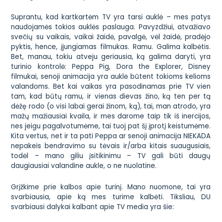
Suprantu, kad kartkartėm TV yra tarsi auklė – mes patys
naudojamės tokios
auklės
paslauga. Pavyzdžiui, atvažiavo
svečių su vaikais, vaikai žaidė, pavalgė, vėl žaidė, pradėjo
pyktis,
hence
, įjungiamas filmukas. Ramu. Galima kalbėtis.
Bet, manau, tokiu atveju geriausia, ką galima daryti, yra
turinio kontrolė: Peppa Pig, Dora the Explorer, Disney
filmukai, senoji animacija yra
auklė
būtent tokioms kelioms
valandoms. Bet kai vaikas yra pasodinamas prie TV vien
tam, kad būtų ramu, ir vienas dievas žino, ką ten per tą
dėžę rodo (o visi labai gerai žinom, ką), tai, man atrodo, yra
mažų mažiausiai kvaila, ir mes darome taip tik iš inercijos,
nes jeigu pagalvotumėme, tai tuoj pat šį įprotį keistumėme.
Kita vertus, net ir ta pati Peppa ar senoji animacija NIEKADA
nepakeis bendravimo su tėvais ir/arba kitais suaugusiais,
todėl – mano giliu įsitikinimu – TV gali būti daugų
daugiausiai
valandine aukle
, o ne nuolatine.
Grįžkime prie kalbos apie turinį. Mano nuomone, tai yra
svarbiausia, apie ką mes turime kalbėti. Tiksliau, DU
svarbiausi dalykai kalbant apie TV media yra šie: