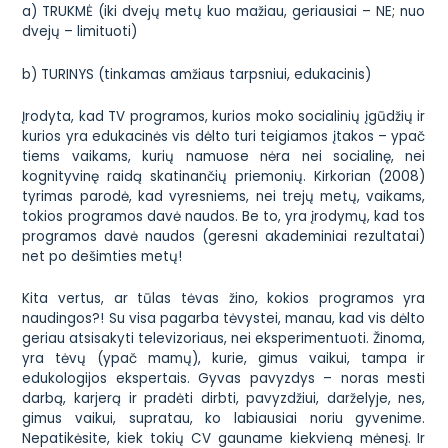
a) TRUKMĖ (iki dvejų metų kuo mažiau, geriausiai – NE; nuo
dvejų – limituoti)
b) TURINYS (tinkamas amžiaus tarpsniui, edukacinis)
Įrodyta, kad TV programos, kurios moko socialinių įgūdžių ir
kurios yra edukacinės vis dėlto turi teigiamos įtakos – ypač
tiems vaikams, kurių namuose nėra nei socialinę, nei
kognityvinę raidą skatinančių priemonių. Kirkorian (2008)
tyrimas parodė, kad vyresniems, nei trejų metų, vaikams,
tokios programos davė naudos. Be to, yra įrodymų, kad tos
programos davė naudos (geresni akademiniai rezultatai)
net po dešimties metų!
Kita vertus, ar tūlas tėvas žino, kokios programos yra
naudingos?! Su visa pagarba tėvystei, manau, kad vis dėlto
geriau atsisakyti televizoriaus, nei eksperimentuoti. Žinoma,
yra tėvų (ypač mamų), kurie, gimus vaikui, tampa ir
edukologijos ekspertais. Gyvas pavyzdys – noras mesti
darbą, karjerą ir pradėti dirbti, pavyzdžiui, darželyje, nes,
gimus vaikui, supratau, ko labiausiai noriu gyvenime
.
Nepatikėsite, kiek tokių CV gauname kiekvieną mėnesį. Ir