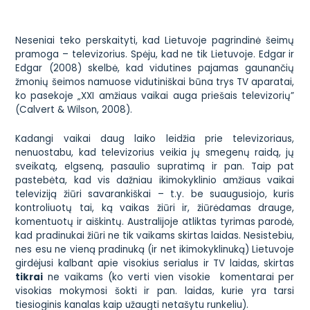
Neseniai teko perskaityti, kad Lietuvoje pagrindinė šeimų
pramoga – televizorius. Spėju, kad ne tik Lietuvoje. Edgar ir
Edgar (2008) skelbė, kad vidutines pajamas gaunančių
žmonių šeimos namuose vidutiniškai būna trys TV aparatai,
ko pasekoje „
XXI amžiaus vaikai auga priešais televizorių
”
(Calvert & Wilson, 2008).
Kadangi vaikai daug laiko leidžia prie televizoriaus,
nenuostabu, kad televizorius veikia jų smegenų raidą, jų
sveikatą, elgseną, pasaulio supratimą ir pan. Taip pat
pastebėta, kad vis dažniau ikimokyklinio amžiaus vaikai
televiziją žiūri savarankiškai – t.y. be suaugusiojo, kuris
kontroliuotų tai, ką vaikas žiūri ir, žiūrėdamas drauge,
komentuotų ir aiškintų. Australijoje atliktas tyrimas parodė,
kad pradinukai žiūri ne tik vaikams skirtas laidas. Nesistebiu,
nes esu ne vieną pradinuką (ir net ikimokyklinuką) Lietuvoje
girdėjusi kalbant apie visokius serialus ir TV laidas, skirtas
tikrai
ne vaikams (ko verti vien visokie komentarai per
visokias mokymosi šokti ir pan. laidas, kurie yra tarsi
tiesioginis kanalas kaip užaugti netašytu
runkeliu
).