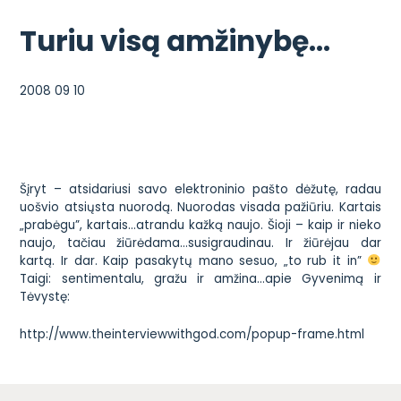
Turiu visą amžinybę…
2008 09 10
Šįryt – atsidariusi savo elektroninio pašto dėžutę, radau
uošvio atsiųsta nuorodą. Nuorodas visada pažiūriu. Kartais
„prabėgu”, kartais…atrandu kažką naujo. Šioji – kaip ir nieko
naujo, tačiau žiūrėdama…susigraudinau. Ir žiūrėjau dar
kartą. Ir dar. Kaip pasakytų mano sesuo, „to rub it in”
Taigi: sentimentalu, gražu ir amžina…apie Gyvenimą ir
Tėvystę:
http://www.theinterviewwithgod.com/popup-frame.html