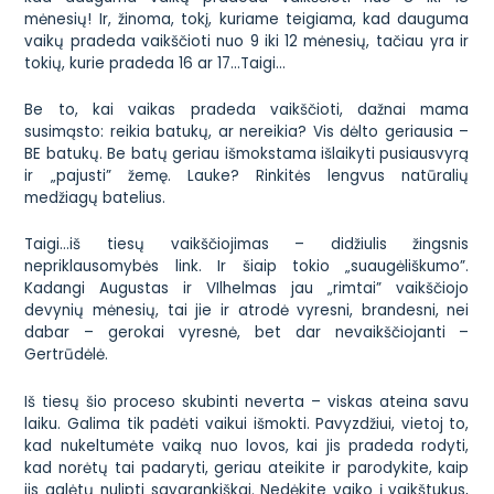
mėnesių
! Ir, žinoma, tokį, kuriame teigiama, kad
dauguma
vaikų pradeda vaikščioti nuo 9 iki 12 mėnesių
, tačiau yra ir
tokių, kurie pradeda 16 ar 17…Taigi…
Be to, kai vaikas pradeda vaikščioti, dažnai mama
susimąsto: reikia batukų, ar nereikia? Vis dėlto geriausia –
BE batukų. Be batų geriau išmokstama išlaikyti pusiausvyrą
ir „pajusti” žemę. Lauke? Rinkitės lengvus natūralių
medžiagų batelius.
Taigi…iš tiesų vaikščiojimas – didžiulis žingsnis
nepriklausomybės link. Ir šiaip tokio „suaugėliškumo”.
Kadangi Augustas ir VIlhelmas jau „rimtai” vaikščiojo
devynių mėnesių, tai jie ir atrodė vyresni, brandesni, nei
dabar – gerokai vyresnė, bet dar nevaikščiojanti –
Gertrūdėlė.
Iš tiesų šio proceso skubinti neverta – viskas ateina savu
laiku. Galima tik padėti vaikui išmokti. Pavyzdžiui, vietoj to,
kad nukeltumėte vaiką nuo lovos, kai jis pradeda rodyti,
kad norėtų tai padaryti, geriau ateikite ir parodykite, kaip
jis galėtų nulipti savarankiškai. Nedėkite vaiko į vaikštukus,