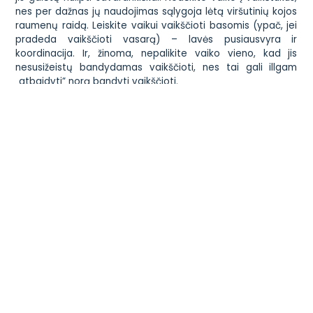
nes per dažnas jų naudojimas sąlygoja lėtą viršutinių kojos
raumenų raidą. Leiskite vaikui vaikščioti basomis (ypač, jei
pradeda vaikščioti vasarą) – lavės pusiausvyra ir
koordinacija. Ir, žinoma, nepalikite vaiko vieno, kad jis
nesusižeistų bandydamas vaikščioti, nes tai gali illgam
„atbaidyti” norą bandyti vaikščioti.
O jeigu pypliukas vis vien nevaikšto? Na, mes neturėjome
vaikštynės. Leidome Gertrūdai vaikščioti basomis. Turėjo
stumduką, su kuriuo lakstė ir tebelaksto po namus. Ji
savarankiškai moka nulipti nuo lovos, drąsiai lipa laiptais,
šoka, kai groja muzika, paeina keletą žingsnių, kai
užsimiršta, tačiau…sąmoningai nerodo jokio intereso imti ir
eiti.
Ką pataria raidos ekspertai? Nesijaudinti. Svarbiausia – į ką
reikia atkreipti dėmesį – ar vyksta progresas. Tol, kol vaikas
vis išmoksta ko nors naujo, ypatingai jaudintis nereikėtų.
Jeigu neramu – pasikalbėkite su gydytoju, tačiau iš esmės
bus visiškai normalu, jei mažylis pradės vaikščioti, tarkim…16
mėnesių. Teisybę pasakius, mūsų pediatrė į mane pažiūrėjo
pakėlusi antakį, kai aš paklausiau, ar nieko, kad Gertrūda