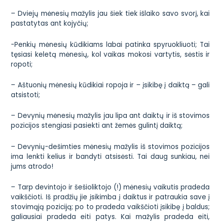
– Dviejų mėnesių mažylis jau šiek tiek išlaiko savo svorį, kai
pastatytas ant kojyčių;
-Penkių mėnesių kūdikiams labai patinka spyruokliuoti; Tai
tęsiasi keletą mėnesių, kol vaikas mokosi vartytis, sėstis ir
ropoti;
– Aštuonių mėnesių kūdikiai ropoja ir – įsikibę į daiktą – gali
atsistoti;
– Devynių mėnesių mažylis jau lipa ant daiktų ir iš stovimos
pozicijos stengiasi pasiekti ant žemės gulintį daiktą;
– Devynių-dešimties mėnesių mažylis iš stovimos pozicijos
ima lenkti kelius ir bandyti atsisėsti. Tai daug sunkiau, nei
jums atrodo!
– Tarp devintojo ir šešioliktojo (!) mėnesių vaikutis pradeda
vaikščioti. Iš pradžių jie įsikimba į daiktus ir patraukia save į
stovimąją poziciją; po to pradeda vaikščioti įsikibę į baldus;
galiausiai pradeda eiti patys. Kai mažylis pradeda eiti,