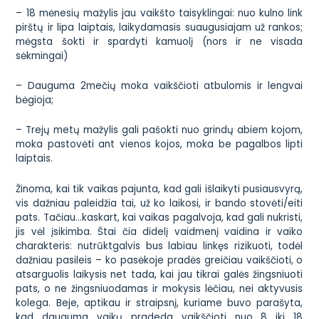
– 18 mėnesių mažylis jau vaikšto taisyklingai: nuo kulno link
pirštų ir lipa laiptais, laikydamasis suaugusiajam už rankos;
mėgsta šokti ir spardyti kamuolį (nors ir ne visada
sėkmingai)
– Dauguma 2mečių moka vaikščioti atbulomis ir lengvai
bėgioja;
– Trejų metų mažylis gali pašokti nuo grindų abiem kojom,
moka pastovėti ant vienos kojos, moka be pagalbos lipti
laiptais.
Žinoma, kai tik vaikas pajunta, kad gali išlaikyti pusiausvyrą,
vis dažniau paleidžia tai, už ko laikosi, ir bando stovėti/eiti
pats. Tačiau…kaskart, kai vaikas pagalvoja, kad gali nukristi,
jis vėl įsikimba. Štai čia didelį vaidmenį vaidina ir vaiko
charakteris: nutrūktgalvis bus labiau linkęs rizikuoti, todėl
dažniau pasileis – ko pasėkoje pradės greičiau vaikščioti, o
atsarguolis laikysis net tada, kai jau tikrai galės žingsniuoti
pats, o ne žingsniuodamas ir mokysis lėčiau, nei aktyvusis
kolega. Beje, aptikau ir straipsnį, kuriame buvo parašyta,
kad dauguma vaikų pradeda vaikščioti nuo
8 iki 18