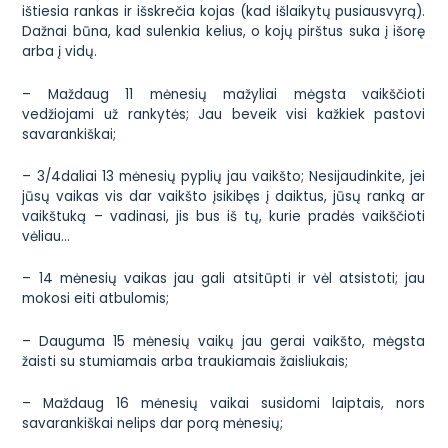
ištiesia rankas ir išskrečia kojas (kad išlaikytų pusiausvyrą).
Dažnai būna, kad sulenkia kelius, o kojų pirštus suka į išorę
arba į vidų.
– Maždaug 11 mėnesių mažyliai mėgsta vaikščioti
vedžiojami už rankytės; Jau beveik visi kažkiek pastovi
savarankiškai;
– 3/4daliai 13 mėnesių pyplių jau vaikšto; Nesijaudinkite, jei
jūsų vaikas vis dar vaikšto įsikibęs į daiktus, jūsų ranką ar
vaikštuką – vadinasi, jis bus iš tų, kurie pradės vaikščioti
vėliau…
– 14 mėnesių vaikas jau gali atsitūpti ir vėl atsistoti; jau
mokosi eiti atbulomis;
– Dauguma 15 mėnesių vaikų jau gerai vaikšto, mėgsta
žaisti su stumiamais arba traukiamais žaisliukais;
– Maždaug 16 mėnesių vaikai susidomi laiptais, nors
savarankiškai nelips dar porą mėnesių;