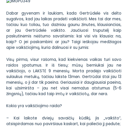
Dabar gyvenam ir laukiam, kada Gertrūdėlė vis dėlto
sugalvos, kad jau laikas pradėti vaikščioti. Mes tai dar mes,
tačiau kuo toliau, tuo dažniau gaunu žinutes, klausiančias,
ar jau Gertrūdėlė vaikšto. Jaučiuosi truputėlį kaip
paskutinėmis nėštumo savaitėmis: kai visi vis klausia: na,
kaip? O jei paskambini: ar jau? Taigi ieškojau medžiagos
apie vaikščiojimą, kuria dalinuosi ir su jumis:
Visų pirma, visur rašoma, kad kiekvienas vaikas turi savo
raidos ypatumus. Ir iš tiesų: mūsų berniukai jau ne
vaikščiojo, o LAKSTĖ 9 mėnesių. Morta pradėjo vaikščioti
sulaukus metukų, tačiau lakstė 13mėn. Gertrūdai štai jau 13
mėnesių, o ji dar tik paeina. Geriausiai ir daugiausiai paeina,
kai užsimiršta – jau net visai nemažus atstumus (5-6
žingsnių), tačiau kad taip imtų ir vaikščiotų, dar nėra.
Kokia yra
vaikščiojimo raida
?
– Kai laikote dviejų savaičių kūdikį, jis „vaikšto”,
atsispirdamas nuo paviršiaus kaskart, kai paliečia jį pėdute;