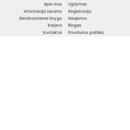
Apie mus
Ugdymas
Informacija tėvams
Registracija
Bendruomenės knyga
Naujienos
Karjera
Blogas
Kontaktai
Privatumo politika
Visos teisės saugomos © 2026 „Vaikystės sodas“