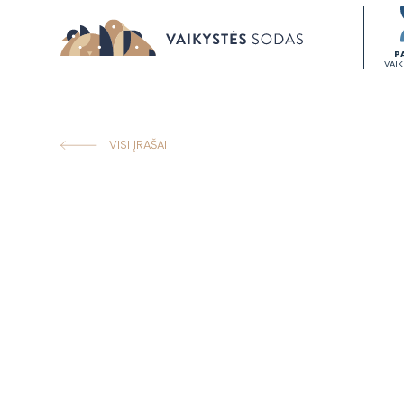
P
VAI
VISI ĮRAŠAI