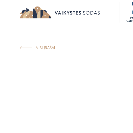
P
VAI
VISI ĮRAŠAI