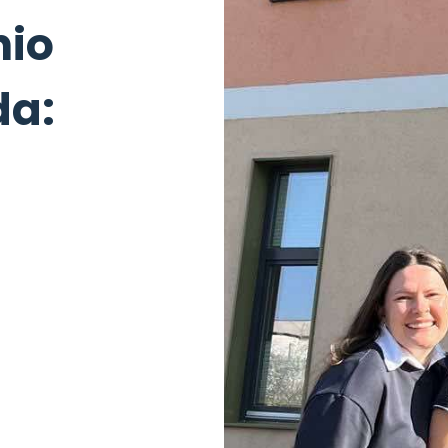
nio
a: