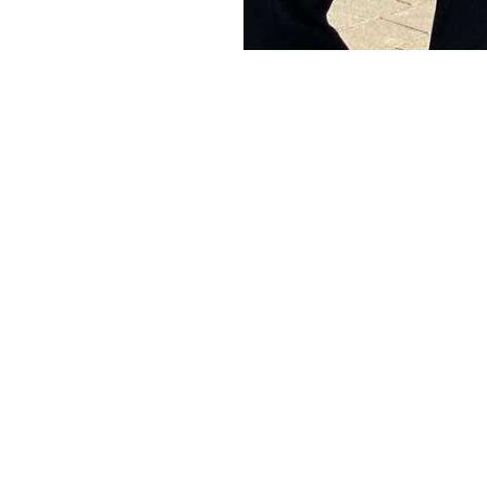
 Drukteinienė, Agnieška
kokia darbuotojų mot
dalyvaudamos Erasmus+
naujovės ir inovacijos.
Džiaugiamės, kad Era
vo darbą ir vadovavimo
patirties iš kitų ikim
atą, bendradarbiavimo
aptarti įvairias strat
kaip organizacijoje yra
metodais bei praktikom
namas jų įgyvendinimas,
2025 04