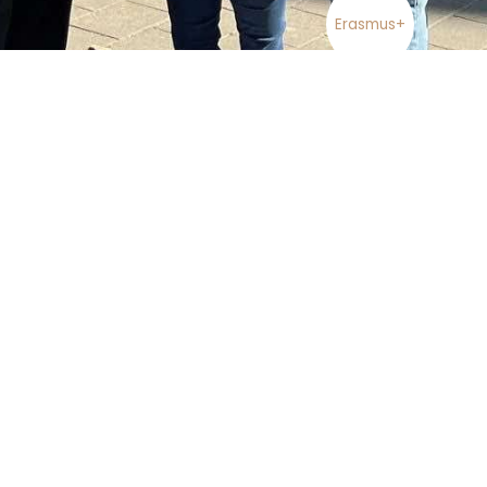
Erasmus+
yvacijos sistema bei kaip organizacijoje diegiamos
smus+ programa suteikia galimybę ne tik pasisemti
okyklinio ugdymo organizacijų, užmezti profesinių ryšių,
egijas, bet ir pasidalinti „Vaikystės sode“ veikiančiais
is.