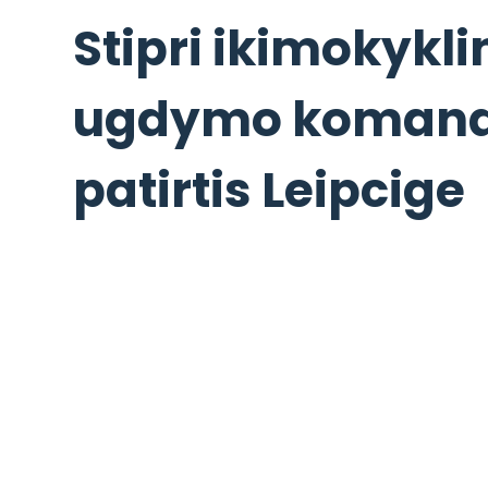
Stipri ikimokykli
ugdymo komand
patirtis Leipcige