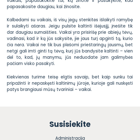
vaikais, papasakokite tai, ką žinote ir pasakykite, kad
papasakosite daugiau, kai žinosite.
Kalbėdami su vaikais, iš visų jėgų stenkitės išlaikyti ramybę
ir sulaikyti ašaras. Jeigu pulsite kaltinti išėjusįjį, įnešite tik
dar daugiau sumaišties. Vaikai yra prisirišę prie abiejų tėvų,
vadinasi, kad ir ką jūs sakysite, jie jaus turį apginti tą, kurio
čia nėra. Vaikai ne tik bus plėšomi prieštaringų jausmų, bet
netgi gali imti ginti tą tėvą, kurį jūs bandysite kaltinti – vien
dėl to, kad, jų manymu, jūs neduodate jam galimybės
pačiam visko pasakyti.
Kiekvienas turime teisę elgtis savaip, bet kaip sunku tai
pripažinti ir nepaskęsti kaltinimų jūroje, kurioje gali nuskęsti
patys brangiausi mūsų tvariniai – vaikai.
Susisiekite
Administracija