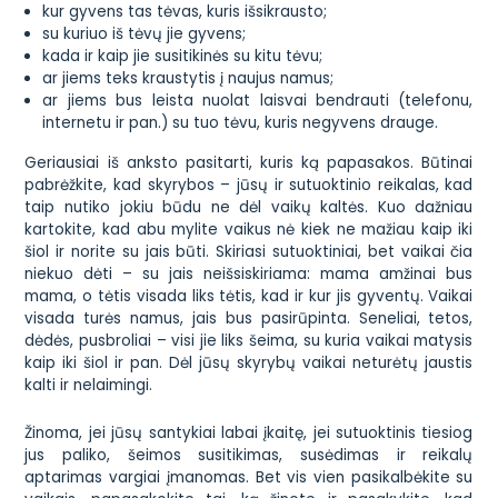
kur gyvens tas tėvas, kuris išsikrausto;
su kuriuo iš tėvų jie gyvens;
kada ir kaip jie susitikinės su kitu tėvu;
ar jiems teks kraustytis į naujus namus;
ar jiems bus leista nuolat laisvai bendrauti (telefonu,
internetu ir pan.) su tuo tėvu, kuris negyvens drauge.
Geriausiai iš anksto pasitarti, kuris ką papasakos. Būtinai
pabrėžkite, kad skyrybos – jūsų ir sutuoktinio reikalas, kad
taip nutiko jokiu būdu ne dėl vaikų kaltės. Kuo dažniau
kartokite, kad abu mylite vaikus nė kiek ne mažiau kaip iki
šiol ir norite su jais būti. Skiriasi sutuoktiniai, bet vaikai čia
niekuo dėti – su jais neišsiskiriama: mama amžinai bus
mama, o tėtis visada liks tėtis, kad ir kur jis gyventų. Vaikai
visada turės namus, jais bus pasirūpinta. Seneliai, tetos,
dėdės, pusbroliai – visi jie liks šeima, su kuria vaikai matysis
kaip iki šiol ir pan. Dėl jūsų skyrybų vaikai neturėtų jaustis
kalti ir nelaimingi.
Žinoma, jei jūsų santykiai labai įkaitę, jei sutuoktinis tiesiog
jus paliko, šeimos susitikimas, susėdimas ir reikalų
aptarimas vargiai įmanomas. Bet vis vien pasikalbėkite su