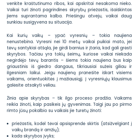
venkite kraštutinumo ribos, kai apskritai nesakoma nieko.
Vaikai turi žinoti pagrindines skyrybų priežastis, išaiškintas
jiems suprantama kalba. Priešingu atveju, vaikai daug
sunkiau susigyvena su situacija.
Kai kurių vaikų – ypač vyresnių – tokia naujiena
nenustebina. Vyresni nei 10 metų vaikai puikiai mato, jei
tėvų santykiai atšąla, jie girdi barnius ir įtaria, kad gali grėsti
skyrybos. Tačiau yra tokių šeimų, kuriose vaikai niekada
negirdėjo tėvų barantis – šiems tokia naujiena bus kaip
griaustinis iš giedro dangaus, tikriausiai sužeis giliau ir
ilgesniam laikui. Jeigu naujieną pranešite iškart visiems
vaikams, orientuokitės į mažiausiąjį. Į vyresniųjų klausimus
galėsite atsakyti vėliau.
Žinia apie skyrybas – tik ilgo proceso pradžia. Vaikams
reikia žinoti, kaip pasikeis jų gyvenimas. Taigi jau po pirmo
rimto jūsų pokalbio su vaikais jie turėtų žinoti:
priežastis, kodėl tėvai apsisprendė skirtis (atsižvelgiant į
vaikų brandą ir amžių);
kada skyrybos įvyks;