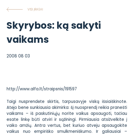
VISI ĮRAŠAI
Skyrybos: ką sakyti
vaikams
2008 08 03
http://www.alfa.lt/straipsnis/191597
Taigi nusprendėte skirtis, tarpusavyje viską išsiaiškinote.
Atėjo bene sunkiausia akimirka: šį nuosprendį reikia pranešti
vaikams – iš paskutiniųjų norite vaikus apsaugoti, tačiau
esate linkę būti atviri ir sąžiningi. Pirmiausia atsižvelkite į
vaiko amžių. Antra vertus, bet kuriuo atveju apsaugokite
vaikus nuo empiriško smulkmeniškumo. Ir galiausiai –