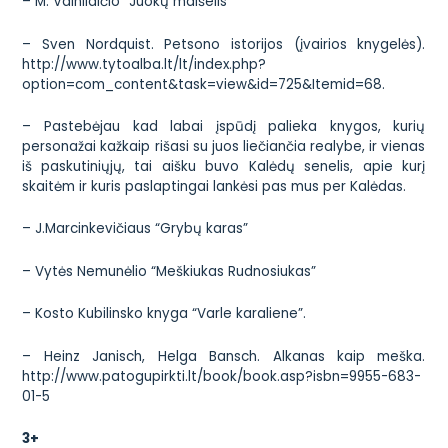
– M. Vainilaičio “Juokų maišelis”
– Sven Nordquist. Petsono istorijos (įvairios knygelės).
http://www.tytoalba.lt/lt/index.php?
option=com_content&task=view&id=725&Itemid=68
.
– Pastebėjau kad labai įspūdį palieka knygos, kurių
personažai kažkaip rišasi su juos liečiančia realybe, ir vienas
iš paskutiniųjų, tai aišku buvo Kalėdų senelis, apie kurį
skaitėm ir kuris paslaptingai lankėsi pas mus per Kalėdas.
– J.Marcinkevičiaus “Grybų karas”
– Vytės Nemunėlio “Meškiukas Rudnosiukas”
– Kosto Kubilinsko knyga “Varle karaliene”.
– Heinz Janisch, Helga Bansch. Alkanas kaip meška.
http://www.patogupirkti.lt/book/book.asp?isbn=9955-683-
01-5
3+