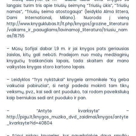
langais: turim tris apie triušių šeimyną “Triušių ūkis”, “Triušių
namas”, “Triušių šeima atostogauja” (leidykla Alma littera,
Dami International, Milano). Nuoroda į vieną
http://www.knyguklubas.lt/lt.php/knygos/grozine_literatura
/vaikams_ir_paaugliams/lavinamoji_literatura/triusiu_nam
as/18755
– Mūsų Sofijai dabar 1,9 m. ir jai knygos pats geriausias
žaislas, kitų gali nebūti. Pradėjom nuo mažų medžiaginių
knygučių traškančiais lapais, tada skaitėm dar mano
vaikystės knygas storo kartono lapais.
– Leidyklos “Trys nykštukai” knygelė armonikėlė “Ką geba
vaikučiai pabiručiai”, ši netgi padeda mokinti tam tikrų
veiksmų, pvz., kai sėdi ant puoduko, tai rodom paveiksliuką
kaip berniukas sėdi ant puoduko ir pan.
– “Antytė kvarksytė” –
http://pigu.lt/knygos_muzika_dvd_zaidimai/knygos/antyte
_kvarksyte?id=40804
– Sūnui pirkau knygeles, kur paveikslėlyje daug smulkių