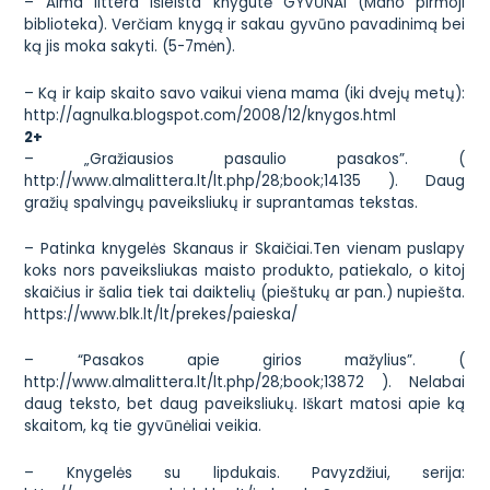
– Alma littera išleista knygutė GYVŪNAI (Mano pirmoji
biblioteka). Verčiam knygą ir sakau gyvūno pavadinimą bei
ką jis moka sakyti. (5-7mėn).
– Ką ir kaip skaito savo vaikui viena mama (iki dvejų metų):
http://agnulka.blogspot.com/2008/12/knygos.html
2+
– „Gražiausios pasaulio pasakos”. (
http://www.almalittera.lt/lt.php/28;book;14135
). Daug
gražių spalvingų paveiksliukų ir suprantamas tekstas.
– Patinka knygelės Skanaus ir Skaičiai.Ten vienam puslapy
koks nors paveiksliukas maisto produkto, patiekalo, o kitoj
skaičius ir šalia tiek tai daiktelių (pieštukų ar pan.) nupiešta.
https://www.blk.lt/lt/prekes/paieska/
– “Pasakos apie girios mažylius”. (
http://www.almalittera.lt/lt.php/28;book;13872
). Nelabai
daug teksto, bet daug paveiksliukų. Iškart matosi apie ką
skaitom, ką tie gyvūnėliai veikia.
– Knygelės su lipdukais. Pavyzdžiui, serija: