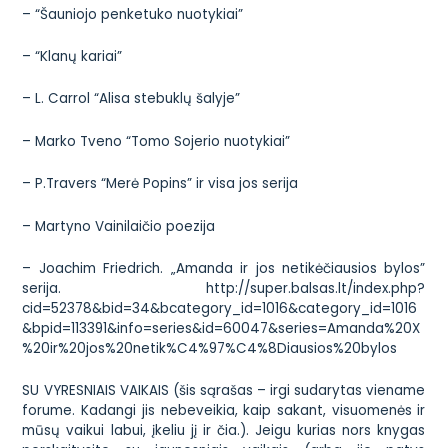
– “Šauniojo penketuko nuotykiai”
– “Klanų kariai”
– L. Carrol “Alisa stebuklų šalyje”
– Marko Tveno “Tomo Sojerio nuotykiai”
– P.Travers “Merė Popins” ir visa jos serija
– Martyno Vainilaičio poezija
– Joachim Friedrich. „Amanda ir jos netikėčiausios bylos”
serija.
http://super.balsas.lt/index.php?
cid=52378&bid=34&bcategory_id=1016&category_id=1016
&bpid=113391&info=series&id=60047&series=Amanda%20X
%20ir%20jos%20netik%C4%97%C4%8Diausios%20bylos
SU VYRESNIAIS VAIKAIS (šis sąrašas – irgi sudarytas viename
forume. Kadangi jis nebeveikia, kaip sakant, visuomenės ir
mūsų vaikui labui, įkeliu jį ir čia.). Jeigu kurias nors knygas