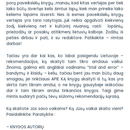
porą paveikslėlių knygų…manau, kad kitas vertėjas per tiek
laiko būtų išvertęs kelis šimtus lapų, kiek man prireikė laiko
keliems lapams išversti. Nes iš esmės paveikslėlių knygų
vertėjas yra tarsi rašytojas…juk reikia apgalvoti kiekvieną
žodį, kiekvieną net ir kultūrinį niuansą, rasti lopšinių,
priežodžių ar posakių atitikmenį lietuvių kalboje. Žodžiu, iš
peties dirbau ir pati, ir su redaktore. Patikėkite – rimtas
darbas!
Tačiau yra dar kai kas, ko labai pasigendu Lietuvoje –
rekomendacijos, ką skaityti tam tikro amžiaus vaikui.
Žinoma, galima eiti angliškai vadinamu “trial and error” –
bandymų ir klaidų – keliu, tačiau bent jau man būtų daug
smagiau, jei rinkčiausi APIE KĄ knygą skaityti iš tų, kas yra
skirta tam tikram amžiui, o ne knygų gausybėje ieškočiau
dar ir tam tikram amžiui tinkančios knygos. Taigi gimė
mintis sudaryti pačių tėvų siūlomų rekomendacijų sąrašą.
Ką skaitote Jūs savo vaikams? Ką Jūsų vaikai skaito vieni?
Pasidalinkite. Parašykite :
– KNYGOS AUTORIŲ