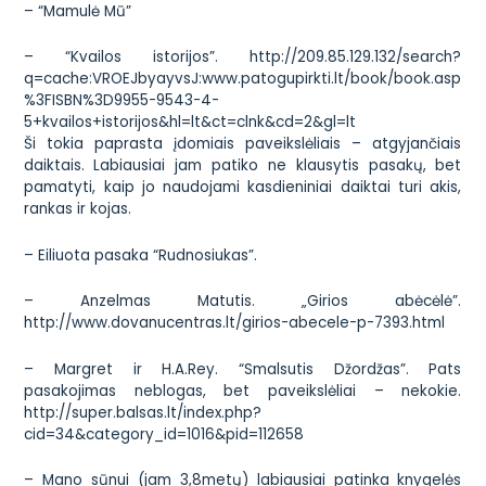
– “Mamulė Mū”
– “Kvailos istorijos”.
http://209.85.129.132/search?
q=cache:VROEJbyayvsJ:www.patogupirkti.lt/book/book.asp
%3FISBN%3D9955-9543-4-
5+kvailos+istorijos&hl=lt&ct=clnk&cd=2&gl=lt
Ši tokia paprasta įdomiais paveikslėliais – atgyjančiais
daiktais. Labiausiai jam patiko ne klausytis pasakų, bet
pamatyti, kaip jo naudojami kasdieniniai daiktai turi akis,
rankas ir kojas.
– Eiliuota pasaka “Rudnosiukas”.
– Anzelmas Matutis. „Girios abėcėlė”.
http://www.dovanucentras.lt/girios-abecele-p-7393.html
– Margret ir H.A.Rey. “Smalsutis Džordžas”. Pats
pasakojimas neblogas, bet paveikslėliai – nekokie.
http://super.balsas.lt/index.php?
cid=34&category_id=1016&pid=112658
– Mano sūnui (jam 3,8metų) labiausiai patinka knygelės