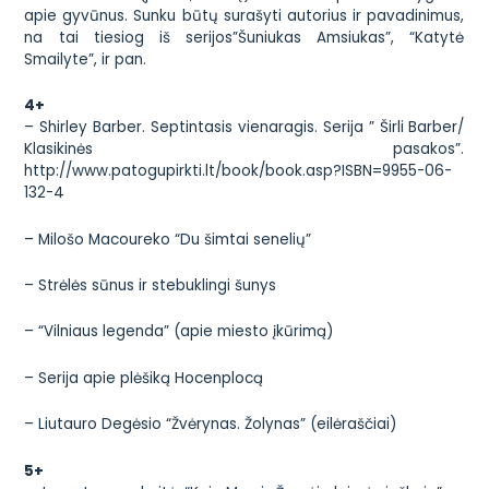
apie gyvūnus. Sunku būtų surašyti autorius ir pavadinimus,
na tai tiesiog iš serijos”Šuniukas Amsiukas”, “Katytė
Smailyte”, ir pan.
4+
– Shirley Barber. Septintasis vienaragis. Serija ” Širli Barber/
Klasikinės pasakos”.
http://www.patogupirkti.lt/book/book.asp?ISBN=9955-06-
132-4
– Milošo Macoureko “Du šimtai senelių”
– Strėlės sūnus ir stebuklingi šunys
– “Vilniaus legenda” (apie miesto įkūrimą)
– Serija apie plėšiką Hocenplocą
– Liutauro Degėsio “Žvėrynas. Žolynas” (eilėraščiai)
5+