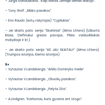
– Jurga Ivanauskaitė. “Kaip Marsis Žemėje laimės ieškojo”.
– Tony Wolf. „Miško pasakos”.
– Eno Raudo (estų rašytojas) “Cypliukas”.
– Jei skaito pats: serija “Skaitiniai” (Alma Littera) (Užburta
klasė, Delfinukui gresia pavojus, Pilies vaiduokliukas
mokykloje ir kt.)
– Jei skaito pats: serija “AŠ JAU SKAITAU!” (Alma Littera).
(Trumpos istorijos, Kiemo istorijos)
6+
– Vytautas V.Landsbergis. “Arklio Dominyko meilė”
– Vytautas V.Landsbergis. „Obuolių pasakos”.
– Vytautas V.Landsbergis. „Pelytė Zita”.
– A.Lindgren. “Karlsonas, kuris gyvena ant stogo”.