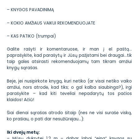
– KNYGOS PAVADINIMĄ
– KOKIO AMŽIAUS VAIKUI REKOMENDUOJATE
– KAS PATIKO (trumpai)
Galite rašyti ir komentaruose, ir man į el paštą…
paprašykite, kad parašytų ir Jūsų pažįstami bei draugai…tik
taip galės atsirasti rekomenduojamų tam tikram amžiui
knygų sąrašas.
Beje, jei nusipirkote knygą, kuri netiko (ar visai netiko vaiko
amžiui, nors atrodė, kad tiks; o gal kalba siaubinga?), irgi
parašykite – kad kiti tėveliai nepadarytų tos pačios
klaidos! Ačiū!
Šiai dienai sąrašas atrodo šitaip (nes ne visi surašė viską,
ko prašiau, o pati dar nesužiūrėjau…):
Iki dvejų metų:
– Mūsų dukrytei 1,2 m – dabar labai “eina” knygos su