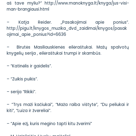
aš tave myliu?”
http://www.manoknyga.lt/knyga/jus-visi-
man-brangiausi.html
– Katja Reider. „Pasakojimai apie ponius”.
http://pigu.lt/knygos_muzika_dvd_zaidimai/knygos/pasak
ojimai_apie_ponius?id=6636
– Birutės Masiliauskienės eilėraštukai. Mažų spalvotų
knygelių serija , eilėraštukai trumpi ir skambūs.
– “Katinėlis ir gaidelis”.
– “Zuikis puikis”.
– serija “Rikiki”.
– “Trys maži kačiukai”, “Maža raiba vištytė”, “Du peliukai ir
kiti”, “Luiza ir žvėreliai”.
– “Apie ežį, kuris mėgino tapti kitu žvėrimi”