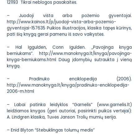
121193 Tikrai neblogos pasakaitės.
– Juodoji višta arba požemio gyventojai.
http://www.kainos.lt/p/juodoji-vista-arba-pozemio-
gyventojai-157635
Puikios iliustracijos, klasika tapęs kūrinys,
pati šią knygą gerai pamenu iš savo vaikystės.
– Hal Iggulden, Conn Igulden. „Pavojinga knyga
berniukams”.
http://www.manoknyga.lt/knyga/pavojinga-
knyga-berniukams.html
Daug įdomybių sutraukta į vieną
knygą.
– Pradinuko enciklopedija (2006).
http://www.manoknyga.lt/knyga/pradinuko-enciklopedija-
2006-m.html
– Labai patinka leidyklos “Garnelis” (
www.garnelis.lt
)
leidžiamos knygos (geri autoriai, pasirinkti puikūs vertėjai):
A. Lindgren klasika, Tuvės Janson Trolių mumių serija.
– Enid Blyton “Stebuklingas tolumų medis”