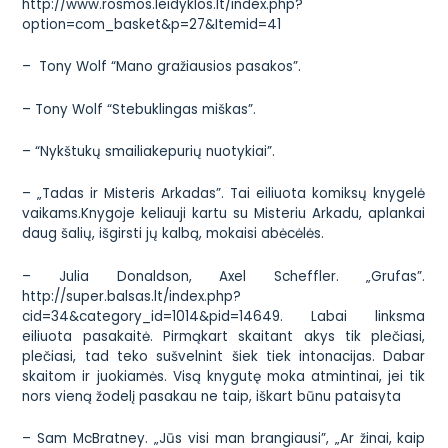
http://www.rosmos.leidyklos.lt/index.php?
option=com_basket&p=27&Itemid=41
– Tony Wolf “Mano gražiausios pasakos”.
– Tony Wolf “Stebuklingas miškas”.
– “Nykštukų smailiakepurių nuotykiai”.
– „Tadas ir Misteris Arkadas”. Tai eiliuota komiksų knygelė
vaikams.Knygoje keliauji kartu su Misteriu Arkadu, aplankai
daug šalių, išgirsti jų kalbą, mokaisi abėcėlės.
– Julia Donaldson, Axel Scheffler. „Grufas”.
http://super.balsas.lt/index.php?
cid=34&category_id=1014&pid=14649
. Labai linksma
eiliuota pasakaitė. Pirmąkart skaitant akys tik plečiasi,
plečiasi, tad teko sušvelnint šiek tiek intonacijas. Dabar
skaitom ir juokiamės. Visą knygutę moka atmintinai, jei tik
nors vieną žodelį pasakau ne taip, iškart būnu pataisyta
– Sam McBratney. „Jūs visi man brangiausi”, „Ar žinai, kaip