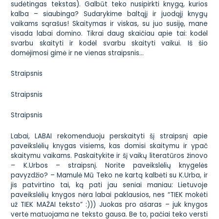
sudėtingas tekstas). Galbūt teko nusipirkti knygą, kurios
kalba – siaubinga? Sudarykime baltąjį ir juodąjį knygų
vaikams sąrašus! Skaitymas ir viskas, su juo susiję, mane
visada labai domino. Tikrai daug skaičiau apie tai: kodėl
svarbu skaityti ir kodėl svarbu skaityti vaikui. Iš šio
domėjimosi gimė ir ne vienas straipsnis…
Straipsnis
Straipsnis
Straipsnis
Labai, LABAI rekomenduoju perskaityti
šį straipsnį apie
paveikslėlių knygas
visiems, kas domisi skaitymu ir ypač
skaitymu vaikams. Paskaitykite ir šį
vaikų literatūros žinovo
– K.Urbos – straipsnį. Norite paveikslėlių knygelės
pavyzdžio? –
Mamulė Mū
Teko ne kartą kalbėti su K.Urba, ir
jis patvirtino tai, ką pati jau seniai maniau: Lietuvoje
paveikslėlių knygos nėra labai paklausios, nes “TIEK mokėti
už TIEK MAŽAI teksto” :))) Juokas pro ašaras – juk knygos
vertė matuojama ne teksto gausa. Be to, pačiai teko versti