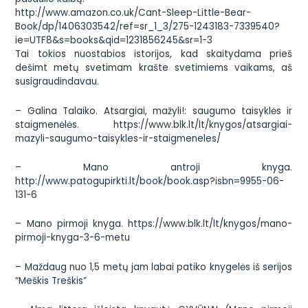
http://www.amazon.co.uk/Cant-Sleep-Little-Bear-
Book/dp/1406303542/ref=sr_1_3/275-1243183-7339540?
ie=UTF8&s=books&qid=1231856245&sr=1-3
Tai tokios nuostabios istorijos, kad skaitydama prieš
dešimt metų svetimam krašte svetimiems vaikams, aš
susigraudindavau.
– Galina Talaiko. Atsargiai, mažyli!: saugumo taisyklės ir
staigmenėlės.
https://www.blk.lt/lt/knygos/atsargiai-
mazyli-saugumo-taisykles-ir-staigmeneles/
– Mano antroji knyga.
http://www.patogupirkti.lt/book/book.asp?isbn=9955-06-
131-6
– Mano pirmoji knyga.
https://www.blk.lt/lt/knygos/mano-
pirmoji-knyga-3-6-metu
– Maždaug nuo 1,5 metų jam labai patiko knygelės iš serijos
“Meškis Treškis”