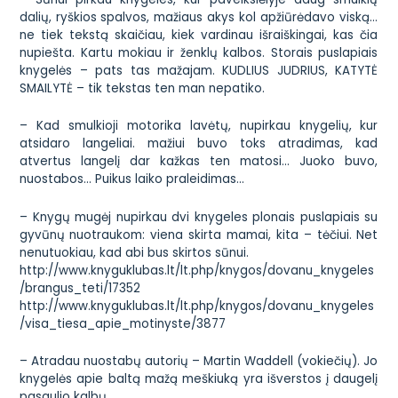
dalių, ryškios spalvos, mažiaus akys kol apžiūrėdavo viską…
ne tiek tekstą skaičiau, kiek vardinau išraiškingai, kas čia
nupiešta. Kartu mokiau ir ženklų kalbos. Storais puslapiais
knygelės – pats tas mažajam. KUDLIUS JUDRIUS, KATYTĖ
SMAILYTĖ – tik tekstas ten man nepatiko.
– Kad smulkioji motorika lavėtų, nupirkau knygelių, kur
atsidaro langeliai. mažiui buvo toks atradimas, kad
atvertus langelį dar kažkas ten matosi… Juoko buvo,
nuostabos… Puikus laiko praleidimas…
– Knygų mugėj nupirkau dvi knygeles plonais puslapiais su
gyvūnų nuotraukom: viena skirta mamai, kita – tėčiui. Net
nenutuokiau, kad abi bus skirtos sūnui.
http://www.knyguklubas.lt/lt.php/knygos/dovanu_knygeles
/brangus_teti/17352
http://www.knyguklubas.lt/lt.php/knygos/dovanu_knygeles
/visa_tiesa_apie_motinyste/3877
– Atradau nuostabų autorių – Martin Waddell (vokiečių). Jo
knygelės apie baltą mažą meškiuką yra išverstos į daugelį
pasaulio kalbų.