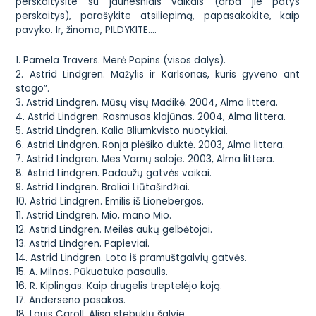
perskaitysite su jaunesniais vaikais (arba jie patys
perskaitys), parašykite atsiliepimą, papasakokite, kaip
pavyko. Ir, žinoma, PILDYKITE….
1. Pamela Travers. Merė Popins (visos dalys).
2. Astrid Lindgren. Mažylis ir Karlsonas, kuris gyveno ant
stogo”.
3. Astrid Lindgren. Mūsų visų Madikė. 2004, Alma littera.
4. Astrid Lindgren. Rasmusas klajūnas. 2004, Alma littera.
5. Astrid Lindgren. Kalio Bliumkvisto nuotykiai.
6. Astrid Lindgren. Ronja plėšiko duktė. 2003, Alma littera.
7. Astrid Lindgren. Mes Varnų saloje. 2003, Alma littera.
8. Astrid Lindgren. Padaužų gatvės vaikai.
9. Astrid Lindgren. Broliai Liūtaširdžiai.
10. Astrid Lindgren. Emilis iš Lionebergos.
11. Astrid Lindgren. Mio, mano Mio.
12. Astrid Lindgren. Meilės aukų gelbėtojai.
13. Astrid Lindgren. Papieviai.
14. Astrid Lindgren. Lota iš pramuštgalvių gatvės.
15. A. Milnas. Pūkuotuko pasaulis.
16. R. Kiplingas. Kaip drugelis treptelėjo koją.
17. Anderseno pasakos.
18. Louis Caroll. Alisa stebuklų šalyje.