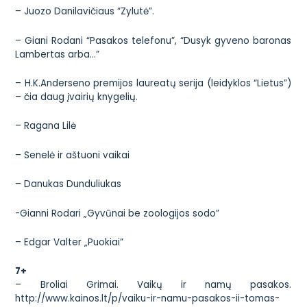
– Juozo Danilavičiaus “Zylutė”.
– Giani Rodani “Pasakos telefonu”, “Dusyk gyveno baronas
Lambertas arba…”
– H.K.Anderseno premijos laureatų serija (leidyklos “Lietus”)
– čia daug įvairių knygelių.
– Ragana Lilė
– Senelė ir aštuoni vaikai
– Danukas Dunduliukas
-Gianni Rodari „Gyvūnai be zoologijos sodo”
– Edgar Valter „Puokiai”
7+
– Broliai Grimai. Vaikų ir namų pasakos.
http://www.kainos.lt/p/vaiku-ir-namu-pasakos-ii-tomas-