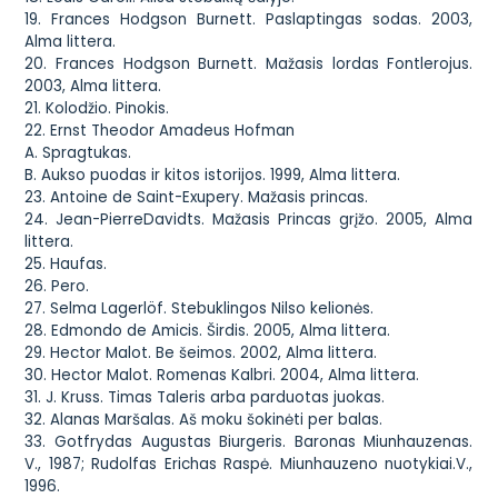
19. Frances Hodgson Burnett. Paslaptingas sodas. 2003,
Alma littera.
20. Frances Hodgson Burnett. Mažasis lordas Fontlerojus.
2003, Alma littera.
21. Kolodžio. Pinokis.
22. Ernst Theodor Amadeus Hofman
A. Spragtukas.
B. Aukso puodas ir kitos istorijos. 1999, Alma littera.
23. Antoine de Saint-Exupery. Mažasis princas.
24. Jean-PierreDavidts. Mažasis Princas grįžo. 2005, Alma
littera.
25. Haufas.
26. Pero.
27. Selma Lagerlöf. Stebuklingos Nilso kelionės.
28. Edmondo de Amicis. Širdis. 2005, Alma littera.
29. Hector Malot. Be šeimos. 2002, Alma littera.
30. Hector Malot. Romenas Kalbri. 2004, Alma littera.
31. J. Kruss. Timas Taleris arba parduotas juokas.
32. Alanas Maršalas. Aš moku šokinėti per balas.
33. Gotfrydas Augustas Biurgeris. Baronas Miunhauzenas.
V., 1987; Rudolfas Erichas Raspė. Miunhauzeno nuotykiai.V.,
1996.