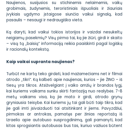
Naujienos, susijusios su stichinėmis nelaimėmis, vaikų
grobimais, žudynėmis, teroristiniais išpuoliais ir žiauriais
įvykiais ugdymo įstaigose siunčia vaikui signalą, kad
pasaulis – nesaugi ir nedraugiška vieta.
Ką daryti, kad vaikui tokios istorijos ir vaizdai nesukeltų
neigiamų pasekmių? Visų pirma tai, ką jie žiūri, girdi ir skaito
– visą tą „baisią“ informaciją reikia paaiškinti pagal logišką
ir racionalų kontekstą.
Kaip vaikai supranta naujienas?
Turbūt ne kartą teko girdėti, kad mažamečiams net ir filmai
atrodo „tikri“. Ką kalbėti apie naujienas, kurios – jie ŽINO – iš
tiesų yra tikros. Atsižvelgiant į vaiko amžių ir brandos lygį,
kai kuriems vaikams sunku skirti fantaziją nuo realybės. 7-8
metų vaikams visa, ką jie mato ir girdi, atrodo grynų
gryniausia teisybė. Kai kuriems jų tai gali būti taip tikra, kad
jie gali imti įsivaizduoti tai atsitinkant ir jiems. Pavyzdžiui,
pirmokas ar antrokas, pamatęs per žinias reportažą iš
Izraelio apie autobuso susprogdinimą, gali pamanyti, kad
kitas sprogsiantis autobusas bus tas, kuriuo važiuos būtent