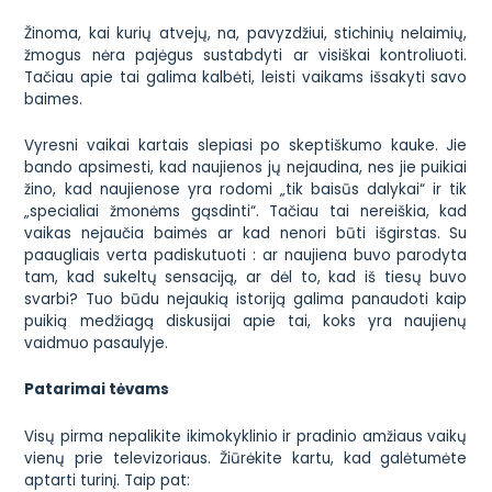
Žinoma, kai kurių atvejų, na, pavyzdžiui, stichinių nelaimių,
žmogus nėra pajėgus sustabdyti ar visiškai kontroliuoti.
Tačiau apie tai galima kalbėti, leisti vaikams išsakyti savo
baimes.
Vyresni vaikai kartais slepiasi po skeptiškumo kauke. Jie
bando apsimesti, kad naujienos jų nejaudina, nes jie puikiai
žino, kad naujienose yra rodomi „tik baisūs dalykai“ ir tik
„specialiai žmonėms gąsdinti“. Tačiau tai nereiškia, kad
vaikas nejaučia baimės ar kad nenori būti išgirstas. Su
paaugliais verta padiskutuoti : ar naujiena buvo parodyta
tam, kad sukeltų sensaciją, ar dėl to, kad iš tiesų buvo
svarbi? Tuo būdu nejaukią istoriją galima panaudoti kaip
puikią medžiagą diskusijai apie tai, koks yra naujienų
vaidmuo pasaulyje.
Patarimai tėvams
Visų pirma nepalikite ikimokyklinio ir pradinio amžiaus vaikų
vienų prie televizoriaus. Žiūrėkite kartu, kad galėtumėte
aptarti turinį. Taip pat: