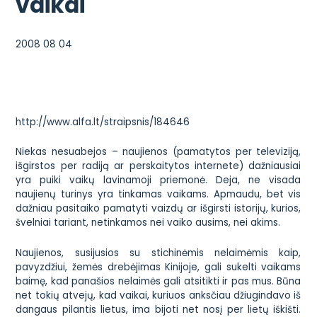
vaikai
2008 08 04
http://www.alfa.lt/straipsnis/184646
Niekas nesuabejos – naujienos (pamatytos per televiziją,
išgirstos per radiją ar perskaitytos internete) dažniausiai
yra puiki vaikų lavinamoji priemonė. Deja, ne visada
naujienų turinys yra tinkamas vaikams. Apmaudu, bet vis
dažniau pasitaiko pamatyti vaizdų ar išgirsti istorijų, kurios,
švelniai tariant, netinkamos nei vaiko ausims, nei akims.
Naujienos, susijusios su stichinėmis nelaimėmis kaip,
pavyzdžiui, žemės drebėjimas Kinijoje, gali sukelti vaikams
baimę, kad panašios nelaimės gali atsitikti ir pas mus. Būna
net tokių atvejų, kad vaikai, kuriuos anksčiau džiugindavo iš
dangaus pilantis lietus, ima bijoti net nosį per lietų iškišti.