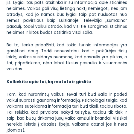
jis. Lygiai tas pats atsitinka ir su informacija apie stichines
nelaimes. Vaikas gali visą lietingą naktį nemiegoti, nes jam
atrodys, kad jo namas bus lygiai taip pat nušluotas nuo
žemės paviršiaus kaip Luizianoje. Televizija „sumažina“
pasaulį, todėl vaikui atrodo, kad visi tie sprogimai, stichinės
nelaimės ir kitos bėdos atsitinka visai šalia.
Be to, tenka pripažinti, kad tokio turinio informacijos yra
ganėtinai daug. Todėl nenuostabu, kad – pažiūrėjęs žinių
laidą, vaikas susidarys nuomonę, kad pasaulis yra piktas, o
tai, pripažinkime, nėra labai tikslus pasaulio ir visuomenės
vaizdas.
Kalbėkite apie tai, ką matote ir girdite
Tam, kad nuramintų vaikus, tėvai turi būti šalia ir padėti
vaikui suprasti gaunamą informaciją. Psichologai teigia, kad
vaikams suteikiama informacija turi būti tiksli, tačiau ribota.
Tai reiškia, kad privalote sakyti teisybę, tačiau tik tiek ir
taip, kad būtų tinkama jūsų vaiko amžiui ir brandai. Visiškai
nereikia leistis į detales (beje, vaikams dažnai jos ir nėra
įdomios).