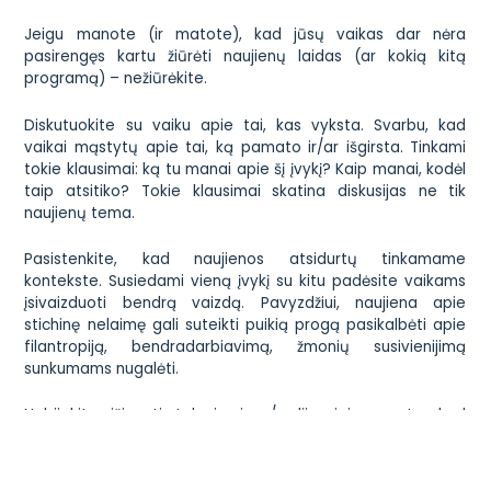
Jeigu manote (ir matote), kad jūsų vaikas dar nėra
pasirengęs kartu žiūrėti naujienų laidas (ar kokią kitą
programą) – nežiūrėkite.
Diskutuokite su vaiku apie tai, kas vyksta. Svarbu, kad
vaikai mąstytų apie tai, ką pamato ir/ar išgirsta. Tinkami
tokie klausimai: ką tu manai apie šį įvykį? Kaip manai, kodėl
taip atsitiko? Tokie klausimai skatina diskusijas ne tik
naujienų tema.
Pasistenkite, kad naujienos atsidurtų tinkamame
kontekste. Susiedami vieną įvykį su kitu padėsite vaikams
įsivaizduoti bendrą vaizdą. Pavyzdžiui, naujiena apie
stichinę nelaimę gali suteikti puikią progą pasikalbėti apie
filantropiją, bendradarbiavimą, žmonių susivienijimą
sunkumams nugalėti.
Nebijokite išjungti televizoriaus/radijo, jei manote, kad
kalba pasisuko netinkama linkme.Kalbėkite su vaiku, ką
galima būtų daryti, kad viena ar kita baisi istorija nenutiktų
kitą kartą. Taip vaikai ima suvokti, kad gali kažką keisti, nėra