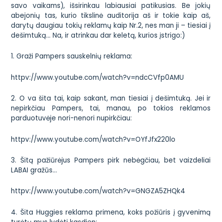
savo vaikams), išsirinkau labiausiai patikusias. Be jokių
abejonių tas, kurio tikslinė auditorija aš ir tokie kaip aš,
darytų daugiau tokių reklamų kaip Nr.2, nes man ji – tiesiai į
dešimtuką… Na, ir atrinkau dar keletą, kurios įstrigo:)
1. Graži Pampers sauskelnių reklama:
httpv://www.youtube.com/watch?v=ndcCVfp0AMU
2. O va šita tai, kaip sakant, man tiesiai į dešimtuką. Jei ir
nepirkčiau Pampers, tai, manau, po tokios reklamos
parduotuvėje nori-nenori nupirkčiau:
httpv://www.youtube.com/watch?v=OYfJfx220lo
3. Šitą pažiūrėjus Pampers pirk nebėgčiau, bet vaizdeliai
LABAI gražūs…
httpv://www.youtube.com/watch?v=GNGZA5ZHQk4
4. Šita Huggies reklama primena, koks požiūris į gyvenimą