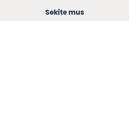
Sekite mus
Apie mus
Ugdymas
Informacija tėvams
Registracija
Bendruomenės knyga
Naujienos
Karjera
Blogas
Kontaktai
Privatumo politika