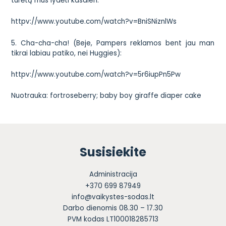
turėtų mus lydėti kasdien:
httpv://www.youtube.com/watch?v=BniSNiznlWs
5. Cha-cha-cha! (Beje, Pampers reklamos bent jau man
tikrai labiau patiko, nei Huggies):
httpv://www.youtube.com/watch?v=5r6iupPn5Pw
Nuotrauka:
fortroseberry; baby boy giraffe diaper cake
Susisiekite
Administracija
+370 699 87949
info@vaikystes-sodas.lt
Darbo dienomis 08.30 – 17.30
PVM kodas LT100018285713