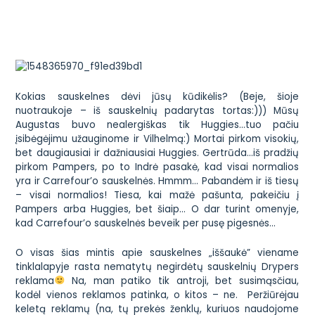
Kokias sauskelnes dėvi jūsų kūdikėlis? (Beje, šioje
nuotraukoje – iš sauskelnių padarytas tortas:))) Mūsų
Augustas buvo nealergiškas tik Huggies…tuo pačiu
įsibėgėjimu užauginome ir Vilhelmą:) Mortai pirkom visokių,
bet daugiausiai ir dažniausiai Huggies. Gertrūda…iš pradžių
pirkom Pampers, po to Indrė pasakė, kad visai normalios
yra ir Carrefour’o sauskelnės. Hmmm… Pabandėm ir iš tiesų
– visai normalios! Tiesa, kai mažė pašunta, pakeičiu į
Pampers arba Huggies, bet šiaip… O dar turint omenyje,
kad Carrefour’o sauskelnės beveik per pusę pigesnės…
O visas šias mintis apie sauskelnes „iššaukė” viename
tinklalapyje rasta nematytų negirdėtų
sauskelnių Drypers
reklama
Na, man patiko tik antroji, bet susimąsčiau,
kodėl vienos reklamos patinka, o kitos – ne. Peržiūrėjau
keletą reklamų (na, tų prekės ženklų, kuriuos naudojome