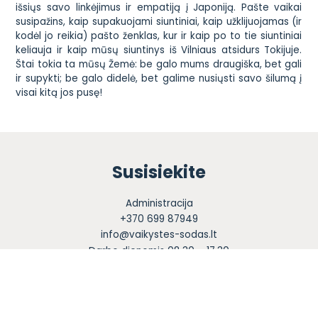
išsiųs savo linkėjimus ir empatiją į Japoniją. Pašte vaikai
susipažins, kaip supakuojami siuntiniai, kaip užklijuojamas (ir
kodėl jo reikia) pašto ženklas, kur ir kaip po to tie siuntiniai
keliauja ir kaip mūsų siuntinys iš Vilniaus atsidurs Tokijuje.
Štai tokia ta mūsų Žemė: be galo mums draugiška, bet gali
ir supykti; be galo didelė, bet galime nusiųsti savo šilumą į
visai kitą jos pusę!
Susisiekite
Administracija
+370 699 87949
info@vaikystes-sodas.lt
Darbo dienomis 08.30 – 17.30
PVM kodas LT100018285713
Sekite mus