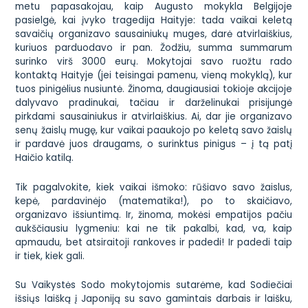
metu papasakojau, kaip Augusto mokykla Belgijoje
pasielgė, kai įvyko tragedija Haityje: tada vaikai keletą
savaičių organizavo sausainiukų muges, darė atvirlaiškius,
kuriuos parduodavo ir pan. Žodžiu,
summa summarum
surinko virš 3000 eurų. Mokytojai savo ruožtu rado
kontaktą Haityje (jei teisingai pamenu, vieną mokyklą), kur
tuos pinigėlius nusiuntė. Žinoma, daugiausiai tokioje akcijoje
dalyvavo pradinukai, tačiau ir darželinukai prisijungė
pirkdami sausainiukus ir atvirlaiškius. Ai, dar jie organizavo
senų žaislų mugę, kur vaikai paaukojo po keletą savo žaislų
ir pardavė juos draugams, o surinktus pinigus – į tą patį
Haičio
katilą
.
Tik pagalvokite, kiek vaikai išmoko: rūšiavo savo žaislus,
kepė, pardavinėjo (matematika!), po to skaičiavo,
organizavo išsiuntimą. Ir, žinoma, mokėsi empatijos pačiu
aukščiausiu lygmeniu: kai ne tik pakalbi, kad, va, kaip
apmaudu, bet atsiraitoji rankoves ir padedi! Ir padedi taip
ir tiek, kiek gali.
Su Vaikystės Sodo mokytojomis sutarėme, kad Sodiečiai
išsiųs laišką į Japoniją su savo gamintais darbais ir laišku,