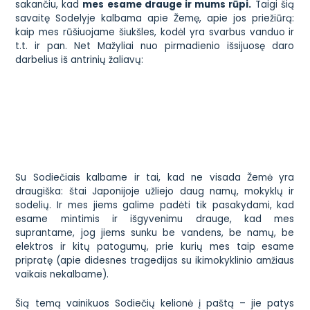
sakančiu, kad
mes esame drauge ir mums rūpi.
Taigi šią
savaitę Sodelyje kalbama apie Žemę, apie jos priežiūrą:
kaip mes rūšiuojame šiukšles, kodėl yra svarbus vanduo ir
t.t. ir pan. Net Mažyliai nuo pirmadienio išsijuosę daro
darbelius iš antrinių žaliavų:
Su Sodiečiais kalbame ir tai, kad ne visada Žemė yra
draugiška: štai Japonijoje užliejo daug namų, mokyklų ir
sodelių. Ir mes jiems galime padėti tik pasakydami, kad
esame mintimis ir išgyvenimu drauge, kad mes
suprantame, jog jiems sunku be vandens, be namų, be
elektros ir kitų patogumų, prie kurių mes taip esame
pripratę (apie didesnes tragedijas su ikimokyklinio amžiaus
vaikais nekalbame).
Šią temą vainikuos Sodiečių kelionė į paštą – jie patys