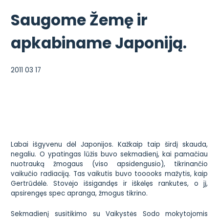
Saugome Žemę ir
apkabiname Japoniją.
2011 03 17
Labai išgyvenu dėl Japonijos. Kažkaip taip širdį skauda,
negaliu. O ypatingas lūžis buvo sekmadienį, kai pamačiau
nuotrauką žmogaus (viso apsidengusio), tikrinančio
vaikučio radiaciją. Tas vaikutis buvo tooooks mažytis, kaip
Gertrūdėlė. Stovėjo išsigandęs ir iškėlęs rankutes, o jį,
apsirengęs spec apranga, žmogus tikrino.
Sekmadienį susitikimo su Vaikystės Sodo mokytojomis