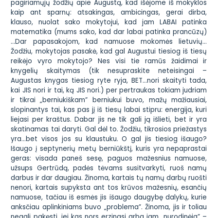
pagiriamųjų žodžių apie Augustą, kad išėjome iš mokyklos
kaip ant sparnų: atsakingas, ambicingas, gerai dirba,
klauso, nuolat sako mokytojui, kad jam LABAI patinka
matematika (mums sako, kad dar labai patinka prancūzų)
…Dar papasakojom, kad namuose mokomės lietuvių…
Žodžiu, mokytojas pasakė, kad gal Augustui tiesiog iš tiesų
reikėjo vyro mokytojo? Nes visi tie ramūs žaidimai ir
knygelių skaitymas (tik nesupraskite neteisingai –
Augustas knygas tiesiog ryte ryja, BET…nori skaityti tada,
kai JIS nori ir tai, ką JIS nori.) per pertraukas tokiam judriam
ir tikrai „berniukiškam” berniukui buvo, mažų mažiausiai,
slopinantys tai, kas pas jį iš tiesų labai stipru: energija, kuri
liejasi per kraštus. Dabar jis ne tik gali ją išlieti, bet ir yra
skatinamas tai daryti. Gal dėl to. Žodžiu, tikrosios priežastys
yra…bet visos jos su klaustuku. O gal jis tiesiog išaugo?
Išaugo į septynerių metų berniūkštį, kuris yra nepaprastai
geras: visada paneš sesę, paguos mažesnius namuose,
užsups Gertrūdą, padės tėvams susitvarkyti, ruoš namų
darbus ir dar daugiau. Žinoma, kartais tų namų darbų ruošti
nenori, kartais supyksta ant tos krūvos mažesnių, esančių
namuose, tačiau iš esmės jis išaugo daugybę dalykų, kurie
anksčiau aplinkiniams buvo „problema”. Žinoma, jis ir toliau
negali pakęsti, jei kas nors erzinasi arba jam „nurodinėja” –