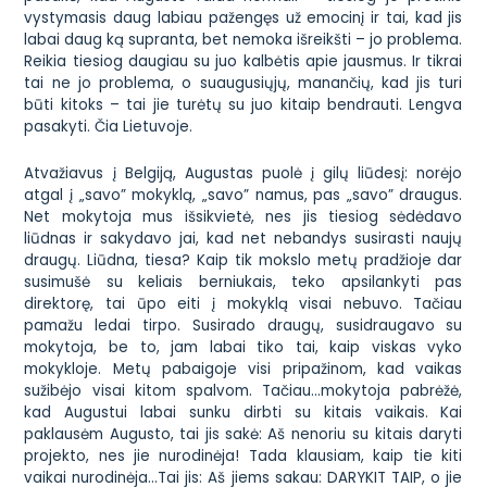
vystymasis daug labiau pažengęs už emocinį ir tai, kad jis
labai daug ką supranta, bet nemoka išreikšti – jo problema.
Reikia tiesiog daugiau su juo kalbėtis apie jausmus. Ir tikrai
tai ne jo problema, o suaugusiųjų, manančių, kad jis turi
būti kitoks – tai jie turėtų su juo kitaip bendrauti. Lengva
pasakyti. Čia Lietuvoje.
Atvažiavus į Belgiją, Augustas puolė į gilų liūdesį: norėjo
atgal į „savo” mokyklą, „savo” namus, pas „savo” draugus.
Net mokytoja mus išsikvietė, nes jis tiesiog sėdėdavo
liūdnas ir sakydavo jai, kad net nebandys susirasti naujų
draugų. Liūdna, tiesa? Kaip tik mokslo metų pradžioje dar
susimušė su keliais berniukais, teko apsilankyti pas
direktorę, tai ūpo eiti į mokyklą visai nebuvo. Tačiau
pamažu ledai tirpo. Susirado draugų, susidraugavo su
mokytoja, be to, jam labai tiko tai, kaip viskas vyko
mokykloje. Metų pabaigoje visi pripažinom, kad vaikas
sužibėjo visai kitom spalvom. Tačiau…mokytoja pabrėžė,
kad Augustui labai sunku dirbti su kitais vaikais. Kai
paklausėm Augusto, tai jis sakė:
Aš nenoriu su kitais daryti
projekto, nes jie nurodinėja!
Tada klausiam, kaip tie kiti
vaikai nurodinėja…Tai jis:
Aš jiems sakau: DARYKIT TAIP, o jie