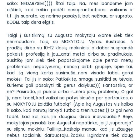
sako: NEDARYSIM:))))
Štai taip. Na, mes bandėme jam
aiškinti, kad reikia padėti nesuprantantiems vaikams ir
t.t….jis suprato, ką norime pasakyti, bet nežinau, ar suprato,
KODĖL taip dera elgtis.
Taigi į susitikimą su Augusto mokytoju ėjome šiek tiek
nerimaudami. Taip, su MOKYTOJU. Vyras. Australas. Iš
pradžių dirbo su 10-12 klasių mokiniais, o dabar nusprendė
pakeisti profesiją ir jau…antri metai dirba su pradinukais.
Susitikę jam šiek tiek papasakojome apie pernai metų
problemas: negatyvumą, nenorą dirbti grupėje, apie tai,
kad tą vieną kartą susimušė…nors visada labai gerai
mokėsi. Tai jis ir sako: Patikėkite, smagu susitikti su tėvais,
kuriems gali pasakyti tik gerus dalykus:))) Fantastika, ar
ne? Pasirodo, jis puikiai dirba ir…nėra jokių problemų. O gal
jų nėra todėl, kad vaikai ne patys siaučia per pertraukas, o
su MOKYTOJU žaidžia futbolą? (Apie ką Augustas vis kalba
ir sako, kad norėtų lankyti futbolo treniruotes:)) O gal nėra
todėl, kad kol kas jie daugiau dirba individualiai? Beje,
mokytojas pasakė, kad Augustui nepatinka, jei jį „suporuoja”
su silpnu mokiniu…Taiiiiiiip…Kažkaip manau, kad jis užaugęs
nebus socialiniu darbuotoju…Žodžiu, išgirdome tiek daug