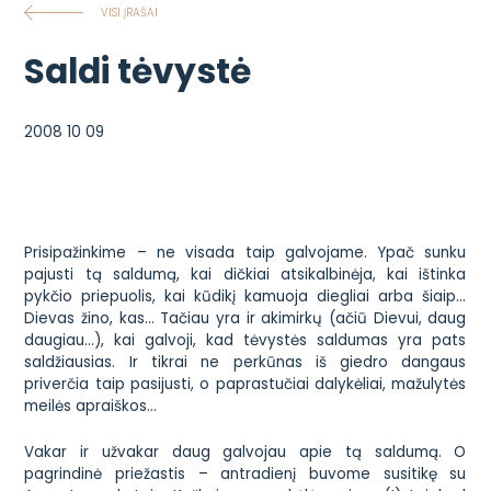
VISI ĮRAŠAI
Saldi tėvystė
2008 10 09
Prisipažinkime – ne visada taip galvojame. Ypač sunku
pajusti tą saldumą, kai dičkiai atsikalbinėja, kai ištinka
pykčio priepuolis, kai kūdikį kamuoja diegliai arba šiaip…
Dievas žino, kas… Tačiau yra ir akimirkų (ačiū Dievui, daug
daugiau…), kai galvoji, kad tėvystės saldumas yra pats
saldžiausias. Ir tikrai ne perkūnas iš giedro dangaus
priverčia taip pasijusti, o paprastučiai dalykėliai, mažulytės
meilės apraiškos…
Vakar ir užvakar daug galvojau apie tą saldumą. O
pagrindinė priežastis – antradienį buvome susitikę su