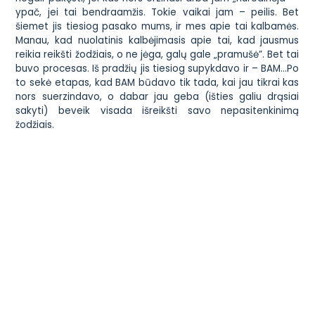
ypač, jei tai bendraamžis. Tokie vaikai jam – peilis. Bet
šiemet jis tiesiog pasako mums, ir mes apie tai kalbamės.
Manau, kad nuolatinis kalbėjimasis apie tai, kad jausmus
reikia reikšti žodžiais, o ne jėga, galų gale „pramušė”. Bet tai
buvo procesas. Iš pradžių jis tiesiog supykdavo ir – BAM…Po
to sekė etapas, kad BAM būdavo tik tada, kai jau tikrai kas
nors suerzindavo, o dabar jau geba (išties galiu drąsiai
sakyti) beveik visada išreikšti savo nepasitenkinimą
žodžiais.
Ir iš tiesų po to daug kalbėjomės su Gabrieliumi. Ir tikriausiai
pritarsite, kad labai daug lemia PO-ŽIŪ-RIS. Jei vaiko
judrumas tau trukdo, tai labai greitai gali jam užklijuoti
„neklaužados” etiketę ir…sužlugdyti potencialą. Jei sugebi
tą judrumą nukreipti kita linkme – gali turėti ne tik
„normalų” vaiką, bet tokį, kuris bus tavo dešinioji ranka ir
namuose, ir mokytojo mokykloje:) Kai pagalvoji, tiek
kalbama apie ugdymo individualizavimą, tačiau dauguma
mokytojų vis dėlto daro…kaip patogiau. Ar galima juos už
tai smerkti? Nežinau. Tačiau…vis pagalvoju, kokį potencialą
turėtų Lietuva ir net pasaulis, jeigu ne pavieniai mokytojai,
o visi atrastų vaikų stipriąsias puses?