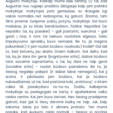
Augusto mokytoju. Kažkaip mums kėlė nerimą (!) tai, kad
Augustas nuo rugsėjo pradžios džiūgauja kaip jam patinka
mokykloje: mokytojas pats geriausias, su draugais irgi
viskas normaliai…net nežinojome, ką galvoti. Žinoma, tam
tikra prasme turėjome įvairių potyrių mokykloje: kai buvo
mažiukas, jis su kitais bendraudavo…fiziškai. Nepatikai (ar
nepatiko tai, ką pasakei) – gali pastumti, suerzinai – gali
gauti į nosį. Ir nors tai nebuvo nuolatinis elgesys, tokio
impulsyvumo apraiškų buvo nemažai. Be to, jis mėgsta
pabumbėti:) Ir jam nuolat būdavo nuobodu:) Kodėl? Gal dėl
to, kad ketverių jau skaitė. Dviem kalbom. Gal dėlto, kad
tai, ką jis darė itin gerai (kognityvinė sritis), dažnai būdavo
tarsi savaime suprantama, o tai, ką darė ne taip gerai
(socialinė sritis) – nuolat būdavo pastebima. Be to, jis
tiesiog negalėjo pakęsti (ir dabar labai nemėgsta), kai jį
erzina. Ir pikčiausia jam būdavo, kai jis būdavo
nubaudžiamas už tai, kad pastūmė kokį „erzintuvą”, o kitam
vaikui tik pasakydavo nu-nu-nu. Žodžiu, kalbėjome
mokykloje su pedagogais ne kartą. Ir apsilankėme
vaiko
raidos centre
. Kai jam buvo ketveri. Nes tiesiog pradėjome
galvoti, kad gal iš tiesų darome kažką ne taip. Juk, kaip
sakoma, lašas po lašo ir akmenį pratašo. Ten mums
pasakė, kad Augusto raida normali – tiesiog jo protinis