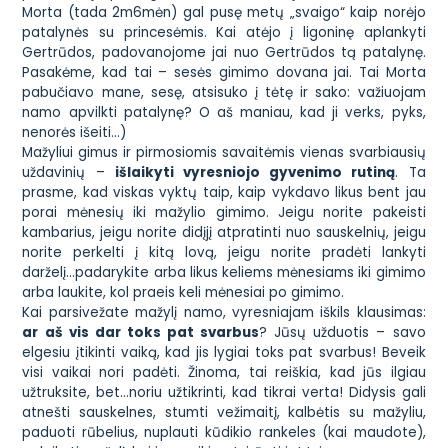
Morta (tada 2m6mėn) gal pusę metų „svaigo“ kaip norėjo
patalynės su princesėmis. Kai atėjo į ligoninę aplankyti
Gertrūdos, padovanojome jai nuo Gertrūdos tą patalynę.
Pasakėme, kad tai – sesės gimimo dovana jai. Tai Morta
pabučiavo mane, sesę, atsisuko į tėtę ir sako: važiuojam
namo apvilkti patalynę? O aš maniau, kad ji verks, pyks,
nenorės išeiti…)
Mažyliui gimus ir pirmosiomis savaitėmis vienas svarbiausių
uždavinių –
išlaikyti vyresniojo gyvenimo rutiną
. Ta
prasme, kad viskas vyktų taip, kaip vykdavo likus bent jau
porai mėnesių iki mažylio gimimo. Jeigu norite pakeisti
kambarius, jeigu norite didįjį atpratinti nuo sauskelnių, jeigu
norite perkelti į kitą lovą, jeigu norite pradėti lankyti
darželį…padarykite arba likus keliems mėnesiams iki gimimo
arba laukite, kol praeis keli mėnesiai po gimimo.
Kai parsivežate mažylį namo, vyresniajam iškils klausimas:
ar aš vis dar toks pat svarbus
? Jūsų užduotis – savo
elgesiu įtikinti vaiką, kad jis lygiai toks pat svarbus! Beveik
visi vaikai nori padėti. Žinoma, tai reiškia, kad jūs ilgiau
užtruksite, bet…noriu užtikrinti, kad tikrai verta! Didysis gali
atnešti sauskelnes, stumti vežimaitį, kalbėtis su mažyliu,
paduoti rūbelius, nuplauti kūdikio rankeles (kai maudote),