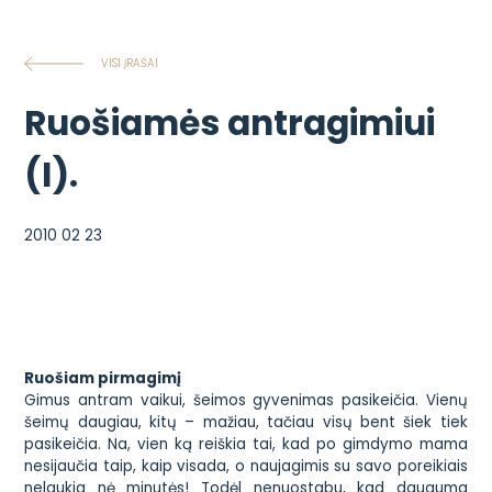
VISI ĮRAŠAI
Ruošiamės antragimiui
(I).
2010 02 23
Ruošiam pirmagimį
Gimus antram vaikui, šeimos gyvenimas pasikeičia. Vienų
šeimų daugiau, kitų – mažiau, tačiau visų bent šiek tiek
pasikeičia. Na, vien ką reiškia tai, kad po gimdymo mama
nesijaučia taip, kaip visada, o naujagimis su savo poreikiais
nelaukia nė minutės! Todėl nenuostabu, kad dauguma