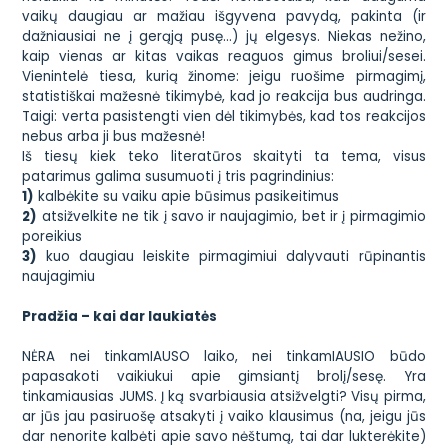
vaikų daugiau ar mažiau išgyvena pavydą, pakinta (ir
dažniausiai ne į gerąją pusę…) jų elgesys. Niekas nežino,
kaip vienas ar kitas vaikas reaguos gimus broliui/sesei.
Vienintelė tiesa, kurią žinome: jeigu ruošime pirmagimį,
statistiškai mažesnė tikimybė, kad jo reakcija bus audringa.
Taigi: verta pasistengti vien dėl tikimybės, kad tos reakcijos
nebus arba ji bus mažesnė!
Iš tiesų kiek teko literatūros skaityti ta tema, visus
patarimus galima susumuoti į tris pagrindinius:
1)
kalbėkite su vaiku apie būsimus pasikeitimus
2)
atsižvelkite ne tik į savo ir naujagimio, bet ir į pirmagimio
poreikius
3)
kuo daugiau leiskite pirmagimiui dalyvauti rūpinantis
naujagimiu
Pradžia – kai dar laukiatės
NĖRA nei tinkamIAUSO laiko, nei tinkamIAUSIO būdo
papasakoti vaikiukui apie gimsiantį brolį/sesę. Yra
tinkamiausias JUMS. Į ką svarbiausia atsižvelgti? Visų pirma,
ar jūs jau pasiruošę atsakyti į vaiko klausimus (na, jeigu jūs
dar nenorite kalbėti apie savo nėštumą, tai dar lukterėkite)