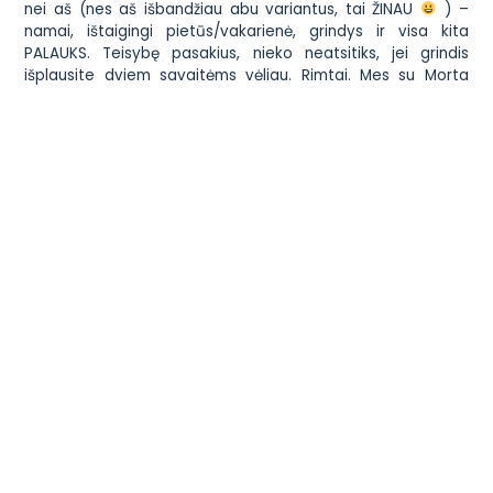
nei aš (nes aš išbandžiau abu variantus, tai ŽINAU
) –
namai, ištaigingi pietūs/vakarienė, grindys ir visa kita
PALAUKS. Teisybę pasakius, nieko neatsitiks, jei grindis
išplausite dviem savaitėms vėliau. Rimtai. Mes su Morta
gyvenom kaip kiaulaitės, ale laimingos! Kiek spėdavom,
tiek, o ir tai darydavom kartu! Ir Morta – gal toks vaikas,
bet aš tikiu, kad ir dėl to, kaip elgiausi aš – nėra NĖ KARTO
NĖ KARTELIO (na, gal buvo kokia smulkmė…) liejusi pagiežos
ant sesės.
Ir dar. Jau
nėštumo metu pasiruoškite
ne tik dovaną
dičkiui, kurią padovanos mažylis, bet ir
daug mažų mielų
siurprizų
. Pavyzdžiui, mūsų vaikai labai mėgsta čiulpinukus
arba
Kinder
šokoladukus. Na, neperkam mes jiems jų. Todėl
– kai jau nuperkam – namuose šventė. Turite tokių mini
„dovanėlių“? Tai užsipirkite. Nes po gimdymo neturėsite
tam laiko ir sveikatos… Kodėl reikia? Ogi todėl, kad – nori
nenori – dauguma atėjusių puola prie mažylio ir visaip ten
utiutiu utiatia. Didysis…stovi nuošaly. O jeigu jį pakalbina, tai
dažniausiai kalba sukasi apie: „o, koks tu jau didelis vaikas“,
„Padedi mamai rūpintis mažyliu?“, „Kaip tau pasisekė, turi
sesę/brolį!”. Žodžiu, kalba sukasi aplink…mažių. Ir, kaip
sakant, negali kaltinti – juk vis dėlto ji(s) vakarėlio žvaigždė!