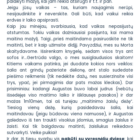
palaikyti mažylį, kai jam reikia atsirūgti ir t.t. ir pan.
Jeigu jūsų vaikas – tas, kuriam naujagimis nerūpi,
nesijaudinkite ir neverskite. Gali būti, kad vaikui reikia
erdvės ir laiko apsiprasti.
Kaip jau minėjau, svarbiausia, kad vaikas nepasijustų
atstumtas. Tokiu vaikas dažniausiai pasijunta, kai mama
maitina mažylį. Taigi…prieš maitindama pasiruoškite ne tik
maitinti, bet ir kaip užimsite didįjį. Pavyzdžiui, mes su Morta
skaitydavome. Išsirenkam knygelę, sėdam visos trys ant
sofos ir…Gertrūda valgo, o mes susiglaudusios skaitom!
Kitiems vaikams patinka, jei duodate kokios nors veiklos:
šalia ant grindų pažeriate dėlionę, ant stalo sudedate
piešimo reikmenis (tik nedėkite dažų, nes susierzinsite visi
trys, ypač, jei pirmagimis dar pats mažas kleckas). Dar
prisiminiau: kadangi Augustas buvo labai judrus (nebūtų
išsėdėjęs viso maitimo laiko ir išklausęs pasakos) ir dar
mažas 1m10mėn, tai aš turėjau „maitinimo žaislų dėžę“.
Tiesiog vieną dėžę, kurią pasidėdavau šalia, kai
maitindavau (jeigu būdavau viena namuose), ir Augustas
galėdavo iš ten traukti visokius įdomius, smagius žaislus ir
žaisti. Kai tik baigdavau maitinti, žaisliukus reikėdavo
sutvarkyti. Veikė puikiai!
Ir dar. Iš tiesų svarbu vis
pabūti su vyresnėliu dviese
: kai