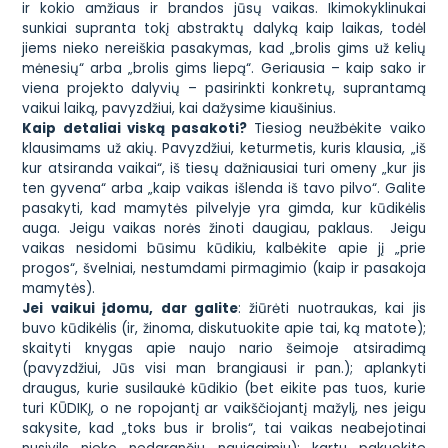
ir kokio amžiaus ir brandos jūsų vaikas. Ikimokyklinukai
sunkiai supranta tokį abstraktų dalyką kaip laikas, todėl
jiems nieko nereiškia pasakymas, kad „brolis gims už kelių
mėnesių“ arba „brolis gims liepą“. Geriausia – kaip sako ir
viena projekto dalyvių – pasirinkti konkretų, suprantamą
vaikui laiką, pavyzdžiui, kai dažysime kiaušinius.
Kaip detaliai viską pasakoti?
Tiesiog neužbėkite vaiko
klausimams už akių. Pavyzdžiui, keturmetis, kuris klausia, „iš
kur atsiranda vaikai“, iš tiesų dažniausiai turi omeny „kur jis
ten gyvena“ arba „kaip vaikas išlenda iš tavo pilvo“. Galite
pasakyti, kad mamytės pilvelyje yra gimda, kur kūdikėlis
auga. Jeigu vaikas norės žinoti daugiau, paklaus. Jeigu
vaikas nesidomi būsimu kūdikiu, kalbėkite apie jį „prie
progos“, švelniai, nestumdami pirmagimio (kaip ir pasakoja
mamytės).
Jei vaikui įdomu, dar galite
: žiūrėti nuotraukas, kai jis
buvo kūdikėlis (ir, žinoma, diskutuokite apie tai, ką matote);
skaityti knygas apie naujo nario šeimoje atsiradimą
(pavyzdžiui, Jūs visi man brangiausi ir pan.); aplankyti
draugus, kurie susilaukė kūdikio (bet eikite pas tuos, kurie
turi KŪDIKĮ, o ne ropojantį ar vaikščiojantį mažylį, nes jeigu
sakysite, kad „toks bus ir brolis“, tai vaikas neabejotinai