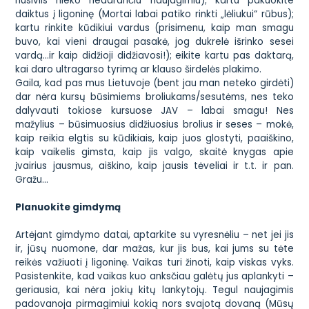
nusivils nieko nedarančiu naujagimiu); kartu pakuokite
daiktus į ligoninę (Mortai labai patiko rinkti „lėliukui“ rūbus);
kartu rinkite kūdikiui vardus (prisimenu, kaip man smagu
buvo, kai vieni draugai pasakė, jog dukrelė išrinko sesei
vardą…ir kaip didžioji didžiavosi!); eikite kartu pas daktarą,
kai daro ultragarso tyrimą ar klauso širdelės plakimo.
Gaila, kad pas mus Lietuvoje (bent jau man neteko girdėti)
dar nėra kursų būsimiems broliukams/sesutėms, nes teko
dalyvauti tokiose kursuose JAV – labai smagu! Nes
mažylius – būsimuosius didžiuosius brolius ir seses – mokė,
kaip reikia elgtis su kūdikiais, kaip juos glostyti, paaiškino,
kaip vaikelis gimsta, kaip jis valgo, skaitė knygas apie
įvairius jausmus, aiškino, kaip jausis tėveliai ir t.t. ir pan.
Gražu…
Planuokite gimdymą
Artėjant gimdymo datai, aptarkite su vyresnėliu – net jei jis
ir, jūsų nuomone, dar mažas, kur jis bus, kai jums su tėte
reikės važiuoti į ligoninę. Vaikas turi žinoti, kaip viskas vyks.
Pasistenkite, kad vaikas kuo anksčiau galėtų jus aplankyti –
geriausia, kai nėra jokių kitų lankytojų. Tegul naujagimis
padovanoja pirmagimiui kokią nors svajotą dovaną (Mūsų