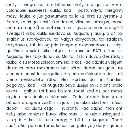
mažylis miega, kai tėtė būna su mažyliu, o gal net verta
valandėlei išsikviesti auklę, kad ji pastumdytų miegantį
mažylį lauke, o jūs galėtumėte tą laiką leisti su vyresnėliu.
Žinote, ko aš gailiuosi? Kad dažnai, Vilhelmui užmigus, mano
mama, draugė (tuo metu su mumis gyveno mano draugė iš
Švedijos) arba auklė išeidavo su Augustu į lauką, o aš tai
skalbinius tvarkydavau, tai valgyt darydavau, tai straipsnį
rašydavau, tai tiesiog prie kompo praknapsodavau… Jeigu
galėčiau atsukti laiką atgal, tai kasdien PATI eičiau su
Augustu. Nes taip dariau su Morta: išstumdavau Gertrūdą į
lauką, o su Morta žaisdavom. Na, ir kas, kad dažniau valgėm
dešreles arba makaronus…bet užtat dabar nesigailiu nė
vienos dienos! Ir nesigailiu nė vieno neišplauto indo ir nė
vieno neišskalbto rūbo! Nes kartais dar ir šiandien
pagalvoju, kad – kai Augustui buvo užėjęs pykčio ant brolio
laikas – galbūt tai buvo būtent todėl, kad aš per mažai
skyriau individualaus dėmesio… Tada atrodė, kad juk ir
būnam drauge, ir žaidžiu su juo, ir pasakas skaitom, tačiau
dabar – kai žiūriu atgal – suprantu, kad dažnai man ant
kelių arba rankose buvo…Vilhelmas. O reikėjo nusispjauti į
viską ir – kai tik turiu progą – būti su Augustu. Todėl
nuoširdžiai patariu toms, kurios turi galimybę daryti geriau,