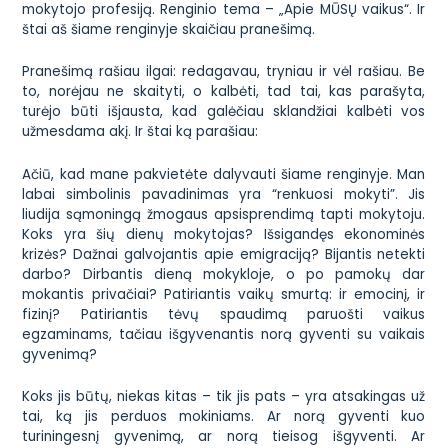
mokytojo profesiją. Renginio tema – „Apie MŪSŲ vaikus“. Ir
štai aš šiame renginyje skaičiau pranešimą.
Pranešimą rašiau ilgai: redagavau, tryniau ir vėl rašiau. Be
to, norėjau ne skaityti, o kalbėti, tad tai, kas parašyta,
turėjo būti išjausta, kad galėčiau sklandžiai kalbėti vos
užmesdama akį
. Ir štai ką parašiau:
Ačiū, kad mane pakvietėte dalyvauti šiame renginyje. Man
labai simbolinis pavadinimas yra “renkuosi mokyti”. Jis
liudija sąmoningą žmogaus apsisprendimą tapti mokytoju.
Koks yra šių dienų mokytojas? Išsigandęs ekonominės
krizės? Dažnai galvojantis apie emigraciją? Bijantis netekti
darbo? Dirbantis dieną mokykloje, o po pamokų dar
mokantis privačiai? Patiriantis vaikų smurtą: ir emocinį, ir
fizinį? Patiriantis tėvų spaudimą paruošti vaikus
egzaminams, tačiau išgyvenantis norą gyventi su vaikais
gyvenimą?
Koks jis būtų, niekas kitas – tik jis pats – yra atsakingas už
tai, ką jis perduos mokiniams. Ar norą gyventi kuo
turiningesnį gyvenimą, ar norą tieisog išgyventi. Ar