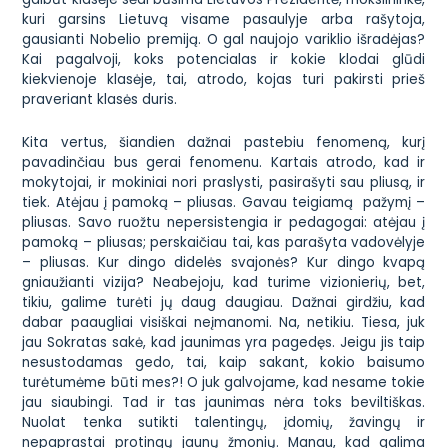
kuri garsins Lietuvą visame pasaulyje arba rašytoja,
gausianti Nobelio premiją. O gal naujojo variklio išradėjas?
Kai pagalvoji, koks potencialas ir kokie klodai glūdi
kiekvienoje klasėje, tai, atrodo, kojas turi pakirsti prieš
praveriant klasės duris.
Kita vertus, šiandien dažnai pastebiu fenomeną, kurį
pavadinčiau bus gerai fenomenu. Kartais atrodo, kad ir
mokytojai, ir mokiniai nori praslysti, pasirašyti sau pliusą, ir
tiek. Atėjau į pamoką – pliusas. Gavau teigiamą pažymį –
pliusas. Savo ruožtu nepersistengia ir pedagogai: atėjau į
pamoką – pliusas; perskaičiau tai, kas parašyta vadovėlyje
– pliusas. Kur dingo didelės svajonės? Kur dingo kvapą
gniaužianti vizija? Neabejoju, kad turime vizionierių, bet,
tikiu, galime turėti jų daug daugiau. Dažnai girdžiu, kad
dabar paaugliai visiškai neįmanomi. Na, netikiu. Tiesa, juk
jau Sokratas sakė, kad jaunimas yra pagedęs. Jeigu jis taip
nesustodamas gedo, tai, kaip sakant, kokio baisumo
turėtumėme būti mes?! O juk galvojame, kad nesame tokie
jau siaubingi. Tad ir tas jaunimas nėra toks beviltiškas.
Nuolat tenka sutikti talentingų, įdomių, žavingų ir
nepaprastai protingų jaunų žmonių. Manau, kad galima