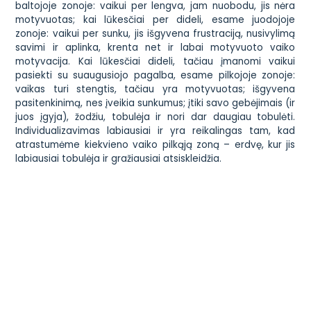
baltojoje zonoje: vaikui per lengva, jam nuobodu, jis nėra
motyvuotas; kai lūkesčiai per dideli, esame juodojoje
zonoje: vaikui per sunku, jis išgyvena frustraciją, nusivylimą
savimi ir aplinka, krenta net ir labai motyvuoto vaiko
motyvacija. Kai lūkesčiai dideli, tačiau įmanomi vaikui
pasiekti su suaugusiojo pagalba, esame pilkojoje zonoje:
vaikas turi stengtis, tačiau yra motyvuotas; išgyvena
pasitenkinimą, nes įveikia sunkumus; įtiki savo gebėjimais (ir
juos įgyja), žodžiu, tobulėja ir nori dar daugiau tobulėti.
Individualizavimas labiausiai ir yra reikalingas tam, kad
atrastumėme kiekvieno vaiko pilkąją zoną – erdvę, kur jis
labiausiai tobulėja ir gražiausiai atsiskleidžia.
Manęs dažnai klausia: ar paruošite vaiką mokyklai? Kartais
mąstau, kad geriau būtų, jei klaustų, ar paruošime vaiką
gyvenimui. Tada bent jau būtų lengviau paaiškinti, kad
nieko nereikia niekam ruošti – juk mes gyvename DABAR. Ir
būtent DABAR ir ŠIANDIEN yra svarbiausia vaiko gyvenime.
Šiandien reikia rūpintis ne ta diena, kai jis išeis į pirmą klasę
ir ne ta diena, kai jis užvers mokyklos duris. Ši diena –
ŠIANDIENA – yra šiandien svarbiausia. Ir mūsų tikslas, kad
šiandien vaikas ūgteltų. Kad pastebėtų tai, ko dar vakar