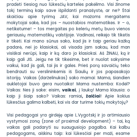
pradėti tiesiog nuo lūkesčių kartelės pakėlimo. Visi žinome
tokį terminą kaip save išpildanti pranašystė, ar ne? Štai
skaičiau apie tyrimą JAV, kai mažoms mergaitėms
mokytojai sakė, kad jos – nuostabios matematikės. Ir – o,
netikėtume! – tos mergaitės po kelerių metų buvo vienos
geriausių matematikių valstijoje. Vadinasi, reikėjo tik tikėtis
ir tikėti. Kai mano sūnus sako, kad jis ir taip geriau kažką
padarė, nei jo klasiokai, aš visada jam sakau, kad man
visiškai nerūpi, kaip ir ką daro jo klasiokai. Aš ŽINAU, ką ir
kaip gali JIS. Jeigu ne tik tikėsime, bet ir nuolat sakysime
vaikui, kad jis gali, tai jis ir galės. Prieš porą savaičių teko
bendrauti su verslininkėmis iš Šiaulių ir jos papasakojo
istoriją. Vaikas (darželinukas) sako mamai: Mama, šiandien
auklėtojai buvo gera nuotaika! Mama nustemba: Kodėl?
Vaikas: Nes ji sake: eisim,
vaikai
, į lauką! Mama klausia: o
kaip ji šiaip sako? Vaikas: ramiai
, žalčiai
! Apie kokius
lūkesčius galima kalbėti, kai vis dar turime tokių mokytojų?
Visi pedagogai yra girdėję apie L.Vygotskį ir jo artimiausio
vystymosi zoną (zone of proximal development) – tai, ką
vaikas gali padaryti su suaugusiojo pagalba. Kai kalbu
pedagogams, aiškinu taip: kai lūkesčiai per maži, esame