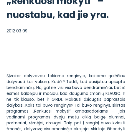
„Renkuosi mokyti” –
nuostabu, kad jie yra.
2012 03 09
Šįvakar dalyvavau tokiame renginyje, kokiame galėčiau
dalyvauti kas vakarą. Kodėl? Todėl, kad pasijutau apsupta
bendraminčių. Na, gal ne visi visi buvo bendraminčiai, bet iš
esmės kalbėjau ir mačiau, kad dauguma žmonių KLAUSO. Ir
ne tik klauso, bet ir GIRDI. Mokausi džiaugtis paprastais
dalykais…Koks tai buvo renginys? Tai buvo renginys, skirtas
programos „Renkuosi mokyti”
ambasadoriams – jais
vadinami programos dvejų metų ciklą baigę alumnai,
partneriai, rėmėjai, draugai. Taip pat į renginį buvo kviesti
žmonės, dalyvavę visuomeninėje akcijoje, skirtoje išbandyti