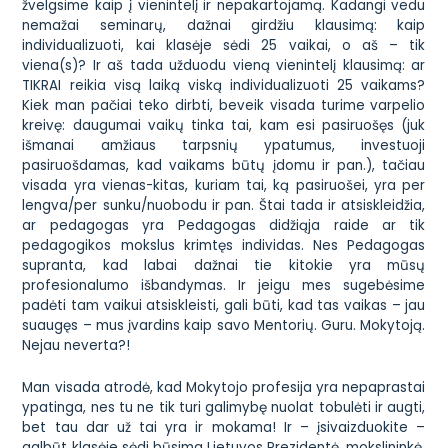
žvelgsime kaip į vienintelį ir nepakartojamą. Kadangi vedu
nemažai seminarų, dažnai girdžiu klausimą: kaip
individualizuoti, kai klasėje sėdi 25 vaikai, o aš – tik
viena(s)? Ir aš tada užduodu vieną vienintelį klausimą: ar
TIKRAI reikia visą laiką viską individualizuoti 25 vaikams?
Kiek man pačiai teko dirbti, beveik visada turime varpelio
kreivę: daugumai vaikų tinka tai, kam esi pasiruošęs (juk
išmanai amžiaus tarpsnių ypatumus, investuoji
pasiruošdamas, kad vaikams būtų įdomu ir pan.), tačiau
visada yra vienas-kitas, kuriam tai, ką pasiruošei, yra per
lengva/per sunku/nuobodu ir pan. Štai tada ir atsiskleidžia,
ar pedagogas yra Pedagogas didžiąja raide ar tik
pedagogikos mokslus krimtęs individas. Nes Pedagogas
supranta, kad labai dažnai tie kitokie yra mūsų
profesionalumo išbandymas. Ir jeigu mes sugebėsime
padėti tam vaikui atsiskleisti, gali būti, kad tas vaikas – jau
suaugęs – mus įvardins kaip savo Mentorių. Guru. Mokytoją.
Nejau neverta?!
Man visada atrodė, kad Mokytojo profesija yra nepaprastai
ypatinga, nes tu ne tik turi galimybę nuolat tobulėti ir augti,
bet tau dar už tai yra ir mokama! Ir – įsivaizduokite –
galbūt klasėje sėdi būsima Lietuvos Prezidentė, mokslininkė,