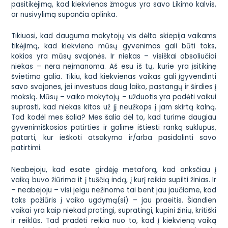
pasitikėjimą, kad kiekvienas žmogus yra savo Likimo kalvis,
ar nusivylimą supančia aplinka.
Tikiuosi, kad dauguma mokytojų vis dėlto skiepija vaikams
tikėjimą, kad kiekvieno mūsų gyvenimas gali būti toks,
kokios yra mūsų svajonės. Ir niekas – visiškai absoliučiai
niekas – nėra neįmanoma. Aš esu iš tų, kurie yra įsitikinę
švietimo galia. Tikiu, kad kiekvienas vaikas gali įgyvendinti
savo svajones, jei investuos daug laiko, pastangų ir širdies į
mokslą. Mūsų – vaiko mokytojų – užduotis yra padėti vaikui
suprasti, kad niekas kitas už jį neužkops į jam skirtą kalną.
Tad kodėl mes šalia? Mes šalia dėl to, kad turime daugiau
gyvenimiškosios patirties ir galime ištiesti ranką suklupus,
patarti, kur ieškoti atsakymo ir/arba pasidalinti savo
patirtimi.
Neabejoju, kad esate girdėję metaforą, kad anksčiau į
vaiką buvo žiūrima it į tuščią indą, į kurį reikia supilti žinias. Ir
– neabejoju – visi jeigu nežinome tai bent jau jaučiame, kad
toks požiūris į vaiko ugdymą(si) – jau praeitis. Šiandien
vaikai yra kaip niekad protingi, supratingi, kupini žinių, kritiški
ir reiklūs. Tad pradėti reikia nuo to, kad į kiekvieną vaiką