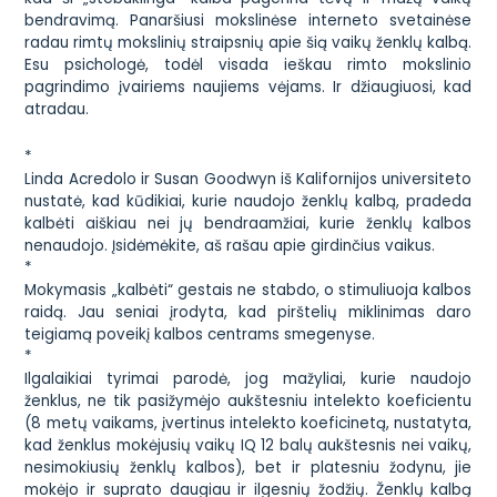
bendravimą. Panaršiusi mokslinėse interneto svetainėse
radau rimtų mokslinių straipsnių apie šią vaikų ženklų kalbą.
Esu psichologė, todėl visada ieškau rimto mokslinio
pagrindimo įvairiems naujiems vėjams. Ir džiaugiuosi, kad
atradau.
*
Linda Acredolo ir Susan Goodwyn iš Kalifornijos universiteto
nustatė, kad kūdikiai, kurie naudojo ženklų kalbą, pradeda
kalbėti aiškiau nei jų bendraamžiai, kurie ženklų kalbos
nenaudojo. Įsidėmėkite, aš rašau apie girdinčius vaikus.
*
Mokymasis „kalbėti“ gestais ne stabdo, o stimuliuoja kalbos
raidą. Jau seniai įrodyta, kad pirštelių miklinimas daro
teigiamą poveikį kalbos centrams smegenyse.
*
Ilgalaikiai tyrimai parodė, jog mažyliai, kurie naudojo
ženklus, ne tik pasižymėjo aukštesniu intelekto koeficientu
(8 metų vaikams, įvertinus intelekto koeficinetą, nustatyta,
kad ženklus mokėjusių vaikų IQ 12 balų aukštesnis nei vaikų,
nesimokiusių ženklų kalbos), bet ir platesniu žodynu, jie
mokėjo ir suprato daugiau ir ilgesnių žodžių. Ženklų kalbą