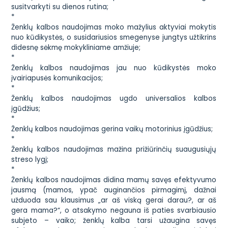
susitvarkyti su dienos rutina;
*
Ženklų kalbos naudojimas moko mažylius aktyviai mokytis
nuo kūdikystės, o susidariusios smegenyse jungtys užtikrins
didesnę sėkmę mokykliniame amžiuje;
*
Ženklų kalbos naudojimas jau nuo kūdikystės moko
įvairiapusės komunikacijos;
*
Ženklų kalbos naudojimas ugdo universalios kalbos
įgūdžius;
*
Ženklų kalbos naudojimas gerina vaikų motorinius įgūdžius;
*
Ženklų kalbos naudojimas mažina prižiūrinčių suaugusiųjų
streso lygį;
*
Ženklų kalbos naudojimas didina mamų savęs efektyvumo
jausmą (mamos, ypač auginančios pirmagimį, dažnai
užduoda sau klausimus „ar aš viską gerai darau?, ar aš
gera mama?“, o atsakymo negauna iš paties svarbiausio
subjeto – vaiko; ženklų kalba tarsi užaugina savęs