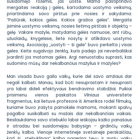
susidomėjo rožėmis, jas uostė. Mama pastiprindvo
mergaitės reakciją į gėles, kartodama uostymo veiksmą,
priartindama savo pirštus prie nosies ir sakydama:
“Pažiūrėk, kokios gėlės. Kokios gražios gėlės“. Mergaitė
įsiminė uostymo veiksmą, nosies lietimą pirštais ir objektą –
gėlę. Vakare mažylė, matydama gėles namuose, ant rūbų,
užuolaidų, knygelėse, lietė nosytę ir atlikdavo uostymo
veiksmą. Asociaciją „uostyti – ši gėlė“ buvo perkelta į visas
gėles. Keitė sugalvojo ženklą, kuris padėjo jai neverbališkai
įvardinti jos matomas gėles. Argi nenuostabu suprasti, kas
sudomino mūsų dar nekalbančius mažylius ir mažyles?
Man visada buvo gaila vaikų, kurie dėl savo amžiaus dar
negali kalbėti. Manau, kad būti nesuprastam ir nesuprasti
yra labai dideli efektyvaus bendravimo stabdžiai. Puikiai
prisimenu vienos paskaitos Vilniaus universitete
fragmentus, kai lietuvė profesorė iš Amerikos rodėl filmuką,
kuriame buvo įrašyta pamokėlė mamoms, mokanti spalvų
pagalba susikalbėti su mažais dar nekalbančiais vaikais.
Besilaukdama savo stebuklo labai ieškojau kažko panašaus
ir atradau bei susidomėjau babysign – girdinčių vaikų
ženklų kalba. Vienoje internetinėje svetainėje perskaičiau,
kad ši „stebuklinga“ kalba pagerina tėvų ir mažų vaikų