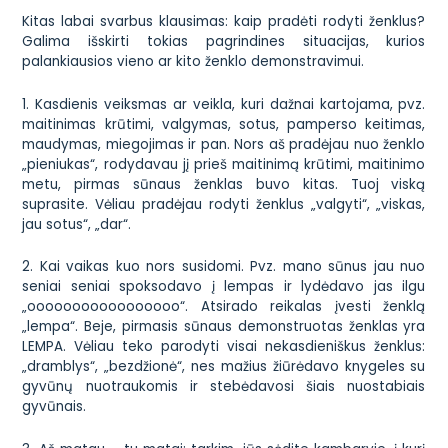
Kitas labai svarbus klausimas: kaip pradėti rodyti ženklus?
Galima išskirti tokias pagrindines situacijas, kurios
palankiausios vieno ar kito ženklo demonstravimui.
1. Kasdienis veiksmas ar veikla, kuri dažnai kartojama, pvz.
maitinimas krūtimi, valgymas, sotus, pamperso keitimas,
maudymas, miegojimas ir pan. Nors aš pradėjau nuo ženklo
„pieniukas“, rodydavau jį prieš maitinimą krūtimi, maitinimo
metu, pirmas sūnaus ženklas buvo kitas. Tuoj viską
suprasite. Vėliau pradėjau rodyti ženklus „valgyti“, „viskas,
jau sotus“, „dar“.
2. Kai vaikas kuo nors susidomi. Pvz. mano sūnus jau nuo
seniai seniai spoksodavo į lempas ir lydėdavo jas ilgu
„ooooooooooooooooo“. Atsirado reikalas įvesti ženklą
„lempa“. Beje, pirmasis sūnaus demonstruotas ženklas yra
LEMPA. Vėliau teko parodyti visai nekasdieniškus ženklus:
„dramblys“, „bezdžionė“, nes mažius žiūrėdavo knygeles su
gyvūnų nuotraukomis ir stebėdavosi šiais nuostabiais
gyvūnais.