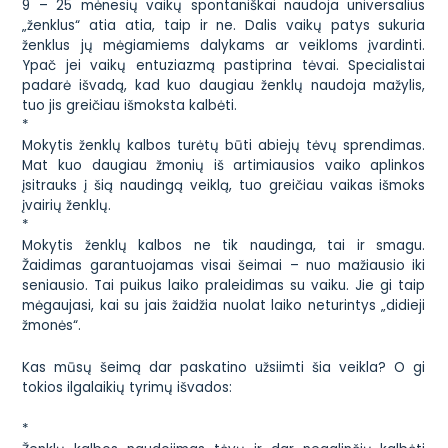
9 – 25 mėnesių vaikų spontaniškai naudoja universalius
„ženklus“ atia atia, taip ir ne. Dalis vaikų patys sukuria
ženklus jų mėgiamiems dalykams ar veikloms įvardinti.
Ypač jei vaikų entuziazmą pastiprina tėvai. Specialistai
padarė išvadą, kad kuo daugiau ženklų naudoja mažylis,
tuo jis greičiau išmoksta kalbėti.
*
Mokytis ženklų kalbos turėtų būti abiejų tėvų sprendimas.
Mat kuo daugiau žmonių iš artimiausios vaiko aplinkos
įsitrauks į šią naudingą veiklą, tuo greičiau vaikas išmoks
įvairių ženklų.
*
Mokytis ženklų kalbos ne tik naudinga, tai ir smagu.
Žaidimas garantuojamas visai šeimai – nuo mažiausio iki
seniausio. Tai puikus laiko praleidimas su vaiku. Jie gi taip
mėgaujasi, kai su jais žaidžia nuolat laiko neturintys „didieji
žmonės“.
Kas mūsų šeimą dar paskatino užsiimti šia veikla? O gi
tokios ilgalaikių tyrimų išvados:
*