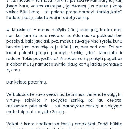
3. Aš matau – tu matai: tarkim, jūs sėdite kambaryje, į kurį
įbėgo katė, vaikas atkreipė į ją dėmesį, jūs žiūrite į katę,
vaikas žiūri į katę – tai palanki proga parodyti ženklą „katė”.
Rodote į katę, sakote žodį ir rodotę ženklą.
4. Klausimas – noras: mažylis žiūri į suaugusį, kai ko nors
nori, kai jam ko nors reikia ar norėdamas ko paklausti bei
pasakyti, kaip jaučiasi, pvz. mažius suvalgė visą tyrelę, kurią
buvote jam paruošę, o jis žiūri į jus, nes nori dar. Tai yra
labai palanki proga parodyti ženklą „dar”. Klausiate ir
rodote. Tokiu pavyzdžiu aš išmokiau vaiką prašyti pagalbos
ir dabar mūsų namuose žymiai daug kartų labiau pamažėjo
zyzimų.
Dar keletą patarimų.
Verbalizuokite savo veiksmus, ketinimus. Jei einate valgyti į
virtuvę, sakykite ir rodykite ženklą. Kai jau atėjote,
atsisėdote prie stalo – vėl parodykite ženklą. Ir valgymo
metu taip pat rodykite ženklą.
Vaikai iš karto neatkartoja ženklų preciziškai. Todėl būkite