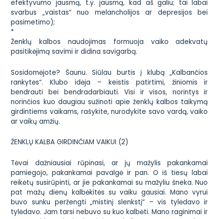
efektyvumo jausmą, t.y. jausmą, kad aš galiu; tai labai
svarbus „vaistas“ nuo melancholijos ar depresijos bei
pasimetimo);
*
Ženklų kalbos naudojimas formuoja vaiko adekvatų
pasitikėjimą savimi ir didina savigarbą.
Sosidomėjote? Šaunu. Siūlau burtis į klubą „Kalbančios
rankytės“. Klubo idėja – keistis patirtimi, žiniomis ir
bendrauti bei bendradarbiauti. Visi ir visos, norintys ir
norinčios kuo daugiau sužinoti apie ženklų kalbos taikymą
girdintiems vaikams, rašykite, nurodykite savo vardą, vaiko
ar vaikų amžių.
ŽENKLŲ KALBA GIRDINČIAM VAIKUI (2)
Tėvai dažniausiai rūpinasi, ar jų mažylis pakankamai
pamiegojo, pakankamai pavalgė ir pan. O iš tiesų labai
reikėtų susirūpinti, ar jie pakankamai su mažyliu šneka. Nuo
pat mažų dienų kalbėkitės su vaiku gausiai. Mano vyrui
buvo sunku peržengti „mistinį slenkstį“ – vis tylėdavo ir
tylėdavo. Jam tarsi nebuvo su kuo kalbėti. Mano raginimai ir