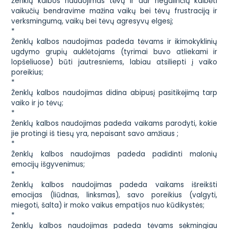
Ženklų kalbos naudojimas tėvų ir dar negalinčių kalbėti
vaikučių bendravime mažina vaikų bei tėvų frustraciją ir
verksmingumą, vaikų bei tėvų agresyvų elgesį;
*
Ženklų kalbos naudojimas padeda tėvams ir ikimokyklinių
ugdymo grupių auklėtojams (tyrimai buvo atliekami ir
lopšeliuose) būti jautresniems, labiau atsiliepti į vaiko
poreikius;
*
Ženklų kalbos naudojimas didina abipusį pasitikėjimą tarp
vaiko ir jo tėvų;
*
Ženklų kalbos naudojimas padeda vaikams parodyti, kokie
jie protingi iš tiesų yra, nepaisant savo amžiaus ;
*
Ženklų kalbos naudojimas padeda padidinti malonių
emocijų išgyvenimus;
*
Ženklų kalbos naudojimas padeda vaikams išreikšti
emocijas (liūdnas, linksmas), savo poreikius (valgyti,
miegoti, šalta) ir moko vaikus empatijos nuo kūdikystės;
*
Ženklų kalbos naudojimas padeda tėvams sėkmingiau