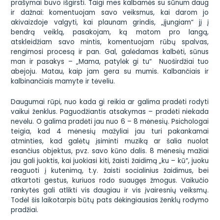
prašymai buvo išgirsti. Taigi mes kalbamės su sūnum daug
ir dažnai: komentuojam savo veiksmus, kai darom jo
akivaizdoje valgyti, kai plaunam grindis, „įjungiam“ jį į
bendrą veiklą, pasakojam, ką matom pro langą,
atskleidžiam savo mintis, komentuojam rūbų spalvas,
rengimosi procesą ir pan. Gal, galėdamas kalbėti, sūnus
man ir pasakys – „Mama, patylėk gi tu“ Nuoširdžiai tuo
abejoju. Matau, kaip jam gera su mumis. Kalbančiais ir
kalbinančiais mamyte ir tėveliu.
Daugumai rūpi, nuo kada gi reikia ar galima pradėti rodyti
vaikui ženklus. Paguodžiantis atsakymas – pradėti niekada
nevėlu. O galima pradėti jau nuo 6 – 8 mėnesių. Psichologai
teigia, kad 4 mėnesių mažyliai jau turi pakankamai
atminties, kad galėtų įsiminti muziką ar šalia nuolat
esančius objektus, pvz. savo kūno dalis. 8 mėnesių mažiai
jau gali juoktis, kai juokiasi kiti, žaisti žaidimą „ku – kū“, juoku
reaguoti į kutenimą, t.y. žaisti socialinius žaidimus, bei
atkartoti gestus, kuriuos rodo suaugęs žmogus. Vaikučio
rankytės gali atlikti vis daugiau ir vis įvairesnių veiksmų.
Todėl šis laikotarpis būtų pats dėkingiausias ženklų rodymo
pradžiai.