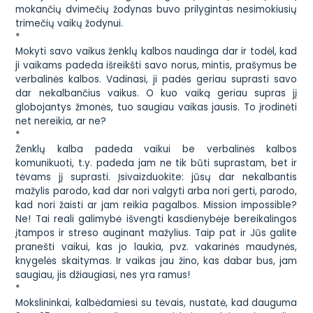
mokančių dvimečių žodynas buvo prilygintas nesimokiusių
trimečių vaikų žodynui.
*
Mokyti savo vaikus ženklų kalbos naudinga dar ir todėl, kad
ji vaikams padeda išreikšti savo norus, mintis, prašymus be
verbalinės kalbos. Vadinasi, ji padės geriau suprasti savo
dar nekalbančius vaikus. O kuo vaiką geriau supras jį
globojantys žmonės, tuo saugiau vaikas jausis. To įrodinėti
net nereikia, ar ne?
*
Ženklų kalba padeda vaikui be verbalinės kalbos
komunikuoti, t.y. padeda jam ne tik būti suprastam, bet ir
tėvams jį suprasti. Įsivaizduokite: jūsų dar nekalbantis
mažylis parodo, kad dar nori valgyti arba nori gerti, parodo,
kad nori žaisti ar jam reikia pagalbos. Mission impossible?
Ne! Tai reali galimybė išvengti kasdienybėje bereikalingos
įtampos ir streso auginant mažylius. Taip pat ir Jūs galite
pranešti vaikui, kas jo laukia, pvz. vakarinės maudynės,
knygelės skaitymas. Ir vaikas jau žino, kas dabar bus, jam
saugiau, jis džiaugiasi, nes yra ramus!
*
Mokslininkai, kalbėdamiesi su tėvais, nustatė, kad dauguma