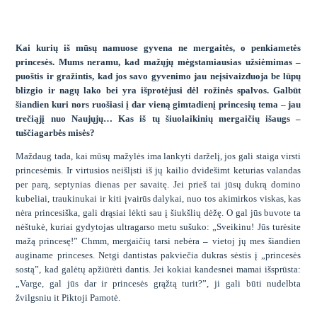
Kai kurių iš mūsų namuose gyvena ne mergaitės, o penkiametės
princesės. Mums neramu, kad mažųjų mėgstamiausias užsiėmimas –
puoštis ir gražintis, kad jos savo gyvenimo jau neįsivaizduoja be lūpų
blizgio ir nagų lako bei yra išprotėjusi dėl rožinės spalvos. Galbūt
šiandien kuri nors ruošiasi į dar vieną gimtadienį princesių tema – jau
trečiąjį nuo Naujųjų… Kas iš tų šiuolaikinių mergaičių išaugs –
tuščiagarbės misės?
Maždaug tada, kai mūsų mažylės ima lankyti darželį, jos gali staiga virsti
princesėmis. Ir virtusios neišlįsti iš jų kailio dvidešimt keturias valandas
per parą, septynias dienas per savaitę. Jei prieš tai jūsų dukrą domino
kubeliai, traukinukai ir kiti įvairūs dalykai, nuo tos akimirkos viskas, kas
nėra princesiška, gali drąsiai lėkti sau į šiukšlių dėžę. O gal jūs buvote ta
nėštukė, kuriai gydytojas ultragarso metu sušuko: „Sveikinu
! Jūs turėsite
mažą princesę!” Chmm, mergai
čių tarsi nebėra
–
vietoj jų mes šiandien
auginame princeses. Netgi dantistas pakviečia dukras sėstis į „princesės
sostą”, kad galėtų apžiūrėti dantis. Jei kokiai kandesnei mamai išsprūsta:
„Varge, gal jūs dar ir princesės grąžtą turit?”, ji gali būti nudelbta
žvilgsniu it Piktoji Pamotė.