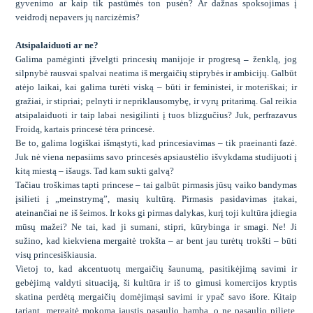
gyvenimo ar kaip tik pastūmės ton pusėn? Ar dažnas spoksojimas į
veidrodį nepavers jų narcizėmis?
Atsipalaiduoti ar ne?
Galima pamėginti įžvelgti princesių manijoje ir progresą
–
ženklą, jog
silpnybė rausvai spalvai neatima iš mergaičių stiprybės ir ambicijų. Galbūt
atėjo laikai, kai galima turėti viską – būti ir feministei, ir moteriškai; ir
gražiai, ir stipriai; pelnyti ir nepriklausomybę, ir vyrų pritarimą. Gal reikia
atsipalaiduoti ir taip labai nesigilinti į tuos blizgučius? Juk, perfrazavus
Froidą, kartais princesė tėra princesė.
Be to, galima logiškai išmąstyti, kad princesiavimas – tik praeinanti fazė.
Juk nė viena nepasiims savo princesės apsiaustėlio išvykdama studijuoti į
kitą miestą – išaugs. Tad kam sukti galvą?
Tačiau troškimas tapti princese – tai galbūt pirmasis jūsų vaiko bandymas
įsilieti į „
meinstrymą”
, masių kultūrą. Pirmasis pasidavimas įtakai,
ateinančiai ne iš šeimos. Ir koks gi pirmas dalykas, kurį toji kultūra įdiegia
mūsų mažei? Ne tai, kad ji sumani, stipri, kūrybinga ir smagi. Ne
! Ji
sužino, kad kiekviena mergaitė trokšta – ar bent jau turėtų trokšti – būti
visų
princesiškiausia
.
Vietoj to, kad akcentuotų mergaičių šaunumą, pasitikėjimą savimi ir
gebėjimą valdyti situaciją, ši kultūra ir iš to gimusi komercijos kryptis
skatina perdėtą mergaičių domėjimąsi savimi ir ypač savo išore. Kitaip
tariant, mergaitė mokoma jaustis pasaulio bamba, o ne pasaulio piliete,