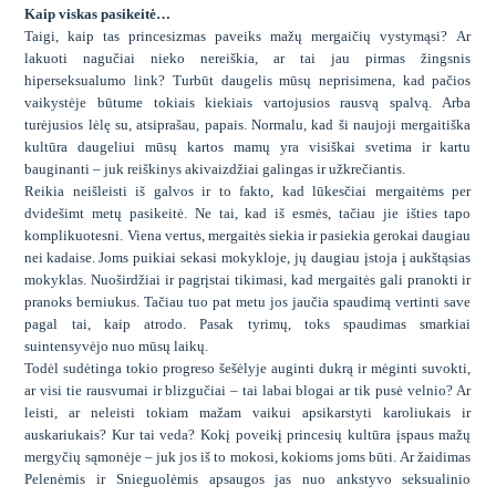
Kaip viskas pasikeitė…
Taigi, kaip tas princesizmas paveiks mažų mergaičių vystymąsi? Ar
lakuoti nagučiai nieko nereiškia, ar tai jau pirmas žingsnis
hiperseksualumo link? Turbūt daugelis mūsų neprisimena, kad pačios
vaikystėje būtume tokiais kiekiais vartojusios rausvą spalvą. Arba
turėjusios lėlę su, atsiprašau, papais. Normalu, kad ši naujoji mergaitiška
kultūra daugeliui mūsų kartos mamų yra visiškai svetima ir kartu
bauginanti – juk reiškinys akivaizdžiai galingas ir užkrečiantis.
Reikia neišleisti iš galvos ir to fakto, kad lūkesčiai mergaitėms per
dvidešimt metų pasikeitė. Ne tai, kad iš esmės, tačiau jie išties tapo
komplikuotesni. Viena vertus, mergaitės siekia ir pasiekia gerokai daugiau
nei kadaise. Joms puikiai sekasi mokykloje, jų daugiau įstoja į aukštąsias
mokyklas. Nuoširdžiai ir pagrįstai tikimasi, kad mergaitės gali pranokti ir
pranoks berniukus. Tačiau tuo pat metu jos jaučia spaudimą vertinti save
pagal tai, kaip atrodo. Pasak tyrimų, toks spaudimas smarkiai
suintensyvėjo nuo mūsų laikų.
Todėl sudėtinga tokio progreso šešėlyje auginti dukrą ir mėginti suvokti,
ar visi tie rausvumai ir blizgučiai – tai labai blogai ar tik pusė velnio? Ar
leisti, ar neleisti tokiam mažam vaikui apsikarstyti karoliukais ir
auskariukais? Kur tai veda? Kokį poveikį princesių kultūra įspaus mažų
mergyčių sąmonėje – juk jos iš to mokosi, kokioms joms būti. Ar žaidimas
Pelenėmis ir Snieguolėmis apsaugos jas nuo ankstyvo seksualinio