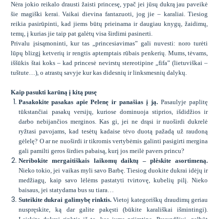
Nėra jokio reikalo drausti žaisti princesę, ypač jei jūsų dukrą jau paveikė
šie magiški kerai. Vaikai dievina fantazuoti, jog jie – karaliai. Tiesiog
reikia pasirūpinti, kad jiems būtų prieinama ir daugiau knygų, žaidimų,
temų, į kurias jie taip pat galėtų visa širdimi pasinerti.
Privalu įsisąmoninti, kur tas „princesiavimas” gali nuvesti: noro turėti
lūpų blizgį ketverių ir rengtis aptemptais rūbais penkerių. Mums, tėvams,
iššūkis štai koks – kad princesė nevirstų stereotipine „fifa” (lietuviškai –
tuštute…), o atrastų savyje kur kas didesnių ir linksmesnių dalykų.
Kaip pasukti karūną į kitą pusę
Pasakokite pasakas apie Pelen
ę ir panašias į ją.
Pasaulyje paplitę
tūkstančiai pasakų versijų, kuriose dominuoja stiprios, išdidžios ir
darbo nebijančios merginos. Kas gi, jei ne drąsi ir nuoširdi dukrelė
ryžtasi pavojams, kad tesėtų kadaise tėvo duotą pažadą už raudoną
gėlelę? O ar ne nuoširdi ir tikromis vertybėmis galinti pasigirti mergina
gali pamilti geros širdies pabaisą, kurį jos meilė pavers princu?
Neribokite mergaitiškais laikomų daiktų – plėskite asortimeną.
Nieko tokio, jei vaikas myli savo Barbę. Tiesiog duokite dukrai idėjų ir
medžiagų, kaip savo lėlėms pastatyti tvirtovę, kubelių pilį. Nieko
baisaus, jei statydama bus su tiara…
Suteikite dukrai galimybę rinktis.
Vietoj kategoriškų draudimų geriau
nuspręskite, ką dar galite pakęsti (būkite karališkai išmintingi).