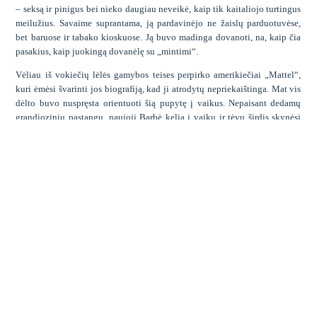
– seksą ir pinigus bei nieko daugiau neveikė, kaip tik kaitaliojo turtingus
meilužius. Savaime suprantama, ją pardavinėjo ne žaislų parduotuvėse,
bet baruose ir tabako kioskuose. Ją buvo madinga dovanoti, na, kaip čia
pasakius, kaip juokingą dovanėlę su „mintimi“.
Vėliau iš vokiečių lėlės gamybos teises perpirko amerikiečiai „Mattel“,
kuri ėmėsi švarinti jos biografiją, kad ji atrodytų nepriekaištinga. Mat vis
dėlto buvo nuspręsta orientuoti šią pupytę į vaikus. Nepaisant dedamų
grandiozinių pastangų, naujoji Barbė kelią į vaikų ir tėvų širdis skynėsi
labai sunkiai.
Bijodami, kad suaugusios merginos figūra gali atbaidyti
tėvus, kai kurie pardavėjai net atsisakė ja prekiauti.
M
otinos baiminosi,
jog itin moteriškų formų lėlės nėra tinkami žaislai mergaitėms. Tuomet
rinkodaros specialistai patarė reklamuoti lėlę kaip priemonę mokyti
mergaites moteriškumo ir išvaizdos subtilybių, tarsi tarpininkę tarp mamos
ir dukters. Tuometinėse reklamose skambėjo: „Ji mokysis iš tavęs, bet
Barbė jums padės. Stebėk, kaip duktė rengia lėlę drabužėliais, modeliuoja
jos plaukus, kartu svajokite apie ateitį…“.
Nors lėlė galiausiai išpopuliarėjo,
psichologai rimtai susirūpino, kad
Barbė ugdo mergaičių elgesio stereotipą, kuris daro žalą tiek visuomenei
apskritai, tiek atskirai asmenybei. Keičiasi mergaičių psichologija – jos
įgyja vaikams nebūdingo manieringumo, šaltumo ir ankstyvo seksualumo.
Rengdamos Barbę, mergaitės beveik formuoja savo gyvenimišką
credo
–