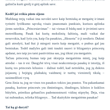
galinčia kurti grožį ir gėrį aplink save.
Kodėl jai reikia pūsto sijono
Maždaug trejų vaikai ima suvokti save kaip berniuką ar mergaitę ir imasi
tyrinėti lytiškumo sąvoką visais įmanomais įrankiais, kuriuos aplinka
jiems suteikia. „Princesiavimas” – tai vienas iš būdų rasti ir įtvirtinti savo
moteriškumą. Pasak kai kurių mokslinių šaltinių, maži vaikai dar
nesuvokia, kad lytis yra, kaip čia pasakius, „fiksuota” ir ji nesikeis. Dukrai
gali atrodyti, kad štai ji miegoti nueis kaip mergaitė, o prabus gal jau
berniukas. Todėl mažyles gali imti traukti rausvi ir blizgantys princesių
apdarai, nes taip jos tarsi pasitvirtina sau, jog tikrai yra mergaitės.
Tačiau princesių bumas taip pat skiepija mergaitėms mintį, jog kaip
atrodai – tas ir esi. Daugybė tėvų visai neakcentuoja pasakų ir istorijų, iš
kurių tos princesės kilusios – dažnai todėl, kad netrokšta, jog jų dukros
įsijaustų į bejėgių plaštakių vaidmenį ir turėtų vienintelį tikslą –
susimedžioti vyrą.
Gera žinia ta, jog ne visos tos pasakos tokios jau prastos. Yra pakankamai
pasakų, kuriose princesės yra išmintingos, išradingos, kilnios ir kuklios
būtybės, prireikus gebančios pademonstruoti vidinę stiprybę. Deja, visa
tai nubraukus, telieka blizgesys… Tad skaitykite mergaitėms pasakas
!
Tai ką gi daryti?