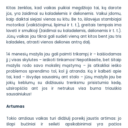
Kitas ženklas, kad vaikas puikiai mėgdžioja tai, ką darote
jūs, yra žaidimai su kaladėlėmis ir dėlionėmis. Vaikui įdomu,
kaip daiktai siejasi vienas su kitu. Be to, išlavėjus stambiajai
motorikai (vaikščiojimui, lipimui ir t. t.), greitais tempais ima
lavėti ir smulkioji (žaidimai su kaladėlėmis, dėlionėmis ir t. t.).
Jūsų vaikas jau tikrai gali sudėti vieną ant kitos bent jau tris
kaladėles, atrasti vienos dėlionės antrą dalį.
14 mėnesių mažylis jau gali paimti trikampį ir – kaišiodamas
jį į visas skylutes – ieškoti tinkamos! Nepatikėsite, bet šitaip
mažylis rodo savo mokslinį mąstymą – jis atkakliai ieško
problemos sprendimo tol, kol jį atranda. Ką ir kalbėti apie
tai, kad – išvydęs sausainių ant stalo – jūsų mažylis jau be
jokių keblumų su didžiausiu trenksmu prisistumia kėdę,
užsiropščia ant jos ir netrukus visa burna triauškia
sausainiukus!
Artumas
Tokio amžiaus vaikas turi didžiulį poreikį jaustis artimas: jo
šlapi bučiniai ir seilėti apsikabinimai yra pačios