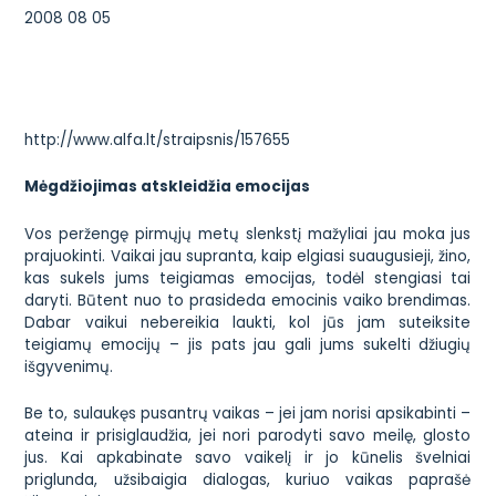
2008 08 05
http://www.alfa.lt/straipsnis/157655
Mėgdžiojimas atskleidžia emocijas
Vos peržengę pirmųjų metų slenkstį mažyliai jau moka jus
prajuokinti. Vaikai jau supranta, kaip elgiasi suaugusieji, žino,
kas sukels jums teigiamas emocijas, todėl stengiasi tai
daryti. Būtent nuo to prasideda emocinis vaiko brendimas.
Dabar vaikui nebereikia laukti, kol jūs jam suteiksite
teigiamų emocijų – jis pats jau gali jums sukelti džiugių
išgyvenimų.
Be to, sulaukęs pusantrų vaikas – jei jam norisi apsikabinti –
ateina ir prisiglaudžia, jei nori parodyti savo meilę, glosto
jus. Kai apkabinate savo vaikelį ir jo kūnelis švelniai
priglunda, užsibaigia dialogas, kuriuo vaikas paprašė