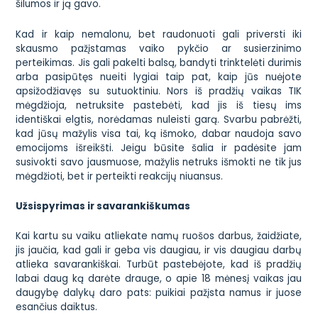
šilumos ir ją gavo.
Kad ir kaip nemalonu, bet raudonuoti gali priversti iki
skausmo pažįstamas vaiko pykčio ar susierzinimo
perteikimas. Jis gali pakelti balsą, bandyti trinktelėti durimis
arba pasipūtęs nueiti lygiai taip pat, kaip jūs nuėjote
apsižodžiavęs su sutuoktiniu. Nors iš pradžių vaikas TIK
mėgdžioja, netruksite pastebėti, kad jis iš tiesų ims
identiškai elgtis, norėdamas nuleisti garą. Svarbu pabrėžti,
kad jūsų mažylis visa tai, ką išmoko, dabar naudoja savo
emocijoms išreikšti. Jeigu būsite šalia ir padėsite jam
susivokti savo jausmuose, mažylis netruks išmokti ne tik jus
mėgdžioti, bet ir perteikti reakcijų niuansus.
Užsispyrimas ir savarankiškumas
Kai kartu su vaiku atliekate namų ruošos darbus, žaidžiate,
jis jaučia, kad gali ir geba vis daugiau, ir vis daugiau darbų
atlieka savarankiškai. Turbūt pastebėjote, kad iš pradžių
labai daug ką darėte drauge, o apie 18 mėnesį vaikas jau
daugybę dalykų daro pats: puikiai pažįsta namus ir juose
esančius daiktus.