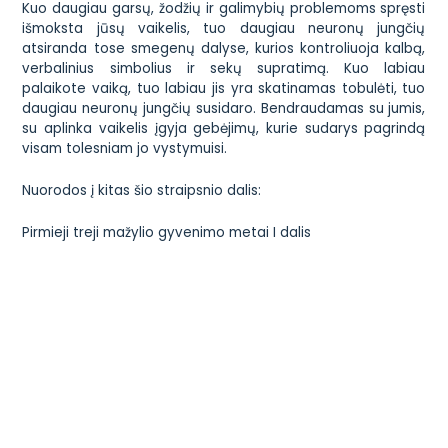
Kuo daugiau garsų, žodžių ir galimybių problemoms spręsti
išmoksta jūsų vaikelis, tuo daugiau neuronų jungčių
atsiranda tose smegenų dalyse, kurios kontroliuoja kalbą,
verbalinius simbolius ir sekų supratimą. Kuo labiau
palaikote vaiką, tuo labiau jis yra skatinamas tobulėti, tuo
daugiau neuronų jungčių susidaro. Bendraudamas su jumis,
su aplinka vaikelis įgyja gebėjimų, kurie sudarys pagrindą
visam tolesniam jo vystymuisi.
Nuorodos į kitas šio straipsnio dalis:
Pirmieji treji mažylio gyvenimo metai I dalis
Pirmieji treji mažylio gyvenimo metai II dalis
Pirmieji treji mažylio gyvenimo metai III dalis
Pirmieji treji mažylio gyvenimo metai V dalis