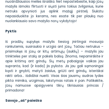
nuoširdžiausios meilės išraiška. Net nepastebėsite, kaip jūsų
mažylis išmoks flirtuoti ir siųsti jums tokius žvilgsnius, kurie
netruks apvynioti jus aplink mažąjį pirštelį. Šiukštu
nepasiduokite jo kerams, nes esate tik per plauką nuo
nuolankiausio savo mažylio norų vykdytojo!
Pyktis
Iš pradžių supykęs mažylis tiesiog įnirtingai mosuoja
rankutėmis, susiraukia ir urzgia ant jūsų. Tačiau netrukus –
prisimokęs iš jūsų ar kitų artimųjų (auklių) – mažylis jau
trinktelės per stalą ar pakels balsą. Žinoma, nepamirškite ir
apie kritimą ant grindų. Šių metų pabaigoje vaikas jau
supranta, kad (ir kada) jis pyksta. Jis jau gali sąmoningai
kąsti ir gnybti, mėtyti žaislus, griūti ant grindų, isteriškai
rėkti arba… išdidžiai nueiti. Visas šias jausmų audras lydės
pikta mimika, urzgimas, lakstymas ratais ir pan. Patikėkite,
jūsų namuose apsigyvens tikrų tikriausias princas /
primadona!
Savojo ,,aš“ paieška