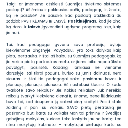
Taigi: ar įmanoma atskleisti Suomijos švietimo sistemos
paslaptį? Aš ėmiau ir paklausiau pačių pedagogų. Ir, žinote,
ką jie pasakė? Jie pasakė, kad paslaptį atskleidžia du
žodžiai: PASITIKĖJIMAS IR LAISVĖ.
Pasitikėjimas
, kad jie žino,
ką daro. Ir
laisvė
įgyvendinti ugdymo programą taip, kaip
jie nori.
Tai, kad pedagogai gyvena sava profesija, bylojo
kiekviename žingsnyje. Pavyzdžiui, yra toks dalykas kaip
pietų pertrauka. Ir štai aš kalbu su Suomijos pedagogais, ką
jie veikia pietų pertraukos metu, ar jiems laiko nepritrūksta
pavalgyti, pasiilsėti. Kadangi lankiausi ne viename
darželyje, tai tikrai požiūris, kuriuo su jumis dalinuosi, nėra
siauras. Ir štai tie pedagogai sako:
pasidarau kavos ir
planuoju, planuoju, planuoju
. Aš nustebusi klausiu:
O kada
tvarkote savo reikalus?
Jie:
Kokius reikalus? Juk nereikia
reikalų tvarkyti kiekvieną dieną!
Ir, žinoma, bene liūdniausia
buvo tai, kad dauguma jų sakėsi einą skaityti, žaisti stalo
žaidimų ir pan. su vaikais. SAVO pietų pertrauką jie
pasirenka būti kartu su vaikais! Man tai priminė ir Švedijos
gebėjimų mokyklas, kuriose teko lankytis jau ne kartą: ten
nėra
mokytojų kabineto –
mokytojai pietauja kartu su