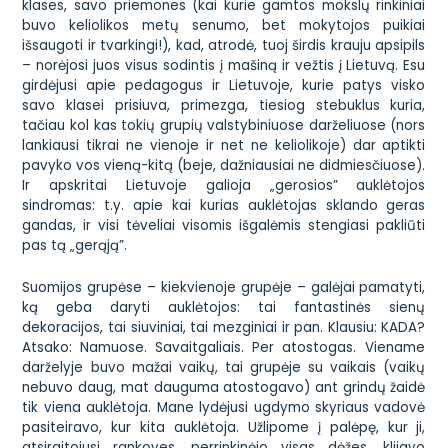
klases, savo priemones (kai kurie gamtos mokslų rinkiniai
buvo keliolikos metų senumo, bet mokytojos puikiai
išsaugoti ir tvarkingi!), kad, atrodė, tuoj širdis krauju apsipils
– norėjosi juos visus sodintis į mašiną ir vežtis į Lietuvą. Esu
girdėjusi apie pedagogus ir Lietuvoje, kurie patys visko
savo klasei prisiuva, primezga, tiesiog stebuklus kuria,
tačiau kol kas tokių grupių valstybiniuose darželiuose (nors
lankiausi tikrai ne vienoje ir net ne keliolikoje) dar aptikti
pavyko vos vieną-kitą (beje, dažniausiai ne didmiesčiuose).
Ir apskritai Lietuvoje galioja „gerosios” auklėtojos
sindromas: t.y. apie kai kurias auklėtojas sklando geras
gandas, ir visi tėveliai visomis išgalėmis stengiasi pakliūti
pas tą „gerąją”.
Suomijos grupėse – kiekvienoje grupėje – galėjai pamatyti,
ką geba daryti auklėtojos: tai fantastinės sienų
dekoracijos, tai siuviniai, tai mezginiai ir pan. Klausiu:
KADA?
Atsako:
Namuose.
Savaitgaliais. Per atostogas.
Viename
darželyje buvo mažai vaikų, tai grupėje su vaikais (vaikų
nebuvo daug, mat dauguma atostogavo) ant grindų žaidė
tik viena auklėtoja. Mane lydėjusi ugdymo skyriaus vadovė
pasiteiravo, kur kita auklėtoja. Užlipome į palėpę, kur ji,
atsiraitojusi rankoves, perrinkinėjo visas dėžes, klijavo