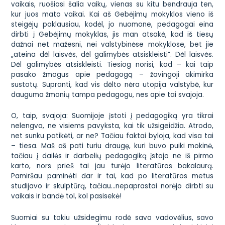
vaikais, ruošiasi šalia vaikų, vienas su kitu bendrauja ten,
kur juos mato vaikai. Kai aš Gebėjimų mokyklos vieno iš
steigėjų paklausiau, kodėl, jo nuomone, pedagogai eina
dirbti į Gebėjimų mokyklas, jis man atsakė, kad iš tiesų
dažnai net mažesni, nei valstybinėse mokyklose, bet jie
„
ateina dėl laisvės, dėl galimybės atsiskleisti”.
Dėl laisvės.
Dėl galimybės atsiskleisti. Tiesiog norisi, kad – kai taip
pasako žmogus apie pedagogą – žavingoji akimirka
sustotų. Supranti, kad vis dėlto nėra utopija valstybė, kur
dauguma žmonių tampa pedagogu, nes apie tai svajoja.
O, taip, svajoja: Suomijoje įstoti į pedagogiką yra tikrai
nelengva, ne visiems pavyksta, kai tik užsigeidžia. Atrodo,
net sunku patikėti, ar ne? Tačiau faktai byloja, kad visa tai
– tiesa. Maš aš pati turiu draugę, kuri buvo puiki mokinė,
tačiau į dailės ir darbelių pedagogiką įstojo ne iš pirmo
karto, nors prieš tai jau turėjo literatūros bakalaurą.
Pamiršau paminėti dar ir tai, kad po literatūros metus
studijavo ir skulptūrą, tačiau…nepaprastai norėjo dirbti su
vaikais ir bandė tol, kol pasisekė!
Suomiai su tokiu užsidegimu rodė savo vadovėlius, savo