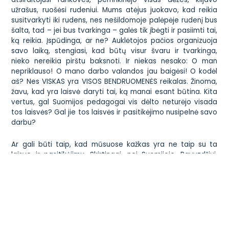
užrašus, ruošėsi rudeniui. Mums atėjus juokavo, kad reikia
susitvarkyti iki rudens, nes nešildomoje palėpėje rudenį bus
šalta, tad – jei bus tvarkinga – galės tik įbėgti ir pasiimti tai,
ką reikia. Įspūdinga, ar ne? Auklėtojos pačios organizuoja
savo laiką, stengiasi, kad būtų visur švaru ir tvarkinga,
nieko nereikia pirštu baksnoti. Ir niekas nesako:
O man
nepriklauso! O mano darbo valandos jau baigėsi! O kodėl
aš?
Nes VISKAS yra VISOS BENDRUOMENĖS reikalas. Žinoma,
žavu, kad yra laisvė daryti tai, ką manai esant būtina. Kita
vertus, gal Suomijos pedagogai vis dėlto neturėjo visada
tos laisvės? Gal jie tos laisvės ir pasitikėjimo nusipelnė savo
darbu?
Ar gali būti taip, kad mūsuose kažkas yra ne taip su ta
laisve ir pasitikėjimu. Skirtingai, nei Suomijoje. Pavyzdžiui,
Suomijoje metinukai lipa laiptais.
Oi
, sakau,
mūsuose
Visuomenės sveikatos centro specialistai išgriūtų, jei
pamatytų, kad metinukai lipa laiptais
. Manęs klausia:
O tai
kaip jūs juos tikitės išmokyti?
Dar vienas siurprizas buvo ir
tai, kad auklėtojos yra retai vertinamos, darželiai (beje, ir
mokyklos!) gauna tikrai ne patį didžiausią finansavimą,
kuria savo ugdymo programas ir nepaprastai daug