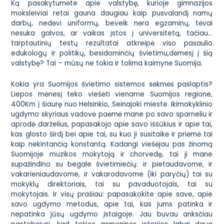
Ką pasakytumėte apie valstybę, kurioje gimnazijos
moksleiviai retai gauna daugiau kaip pusvalandį namų
darbų, nedėvi uniformų, beveik nėra egzaminų, tėvai
nesuka galvos, ar vaikas įstos į universitetą, tačiau…
tarptautinių testų rezultatai atkreipė viso pasaulio
edukologų ir politikų, besidominčių švietimu,dėmesį į šią
valstybę? Tai – mūsų ne tokia ir tolima kaimynė Suomija.
Kokia yra Suomijos švietimo sistemos sėkmės paslaptis?
Liepos mėnesį teko viešėti viename Suomijos regione,
400Km į šiaurę nuo Helsinkio, Seinajoki mieste. Ikimokyklinio
ugdymo skyriaus vadovė paėmė mane po savo sparneliu ir
aprodė darželius, papasakojo apie savo iššūkius ir apie tai,
kas glosto širdį bei apie tai, su kuo ji susitaikė ir priėmė tai
kaip nekintančią konstantą. Kadangi viešėjau pas žinomą
Suomijoje muzikos mokytoją ir chorvedę, tai ji mane
supažindino su begale
švietimiečių
: ir pietaudavome, ir
vakarieniaudavome, ir vakarodavome (iki paryčių) tai su
mokyklų direktoriais, tai su pavaduotojais, tai su
mokytojais. Ir visų prašiau: papasakokite apie save, apie
savo ugdymo metodus, apie tai, kas jums patinka ir
nepatinka jūsų ugdymo įstaigoje. Jau buvau anksčiau