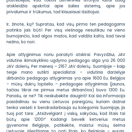
pastebėjusi, kad tokios asmeninės istorijos labai daug
atskleidžia apskritai apie šalies sistemą, apie jos
privalumus ir trūkumus, tad klausiausi išsižiojusi.
Ir, žinote, ką? Supratau, kad visų pirma ten pedagogams
patinka jais būti! Per visą viešnagę nesutikau nė vieno
burnojančio, kad algos mažos, kad valdžia kalta, kad tėvai
nežino, ko nori.
Apie atlyginimus noriu parašyti atskirai. Pavyzdžiui, JAV
vidutinė ikimokyklinio ugdymo pedagogo alga yra
26 000
JAV dolerių. Per mėnesį – 2167 JAV dolerių. Suomijoje – kaip
teigė mano sutikti specialistai – vidutinis darželyje
dirbančio pedagogo atlyginimas yra apie 1600 Eu. Belgijos
– mūsų dukrų lopšelio – pedagogės atlyginimas (jaunos,
tačiau tikrai ne pirmus metus dirbančios) buvo 1300 Eu.
Panašu, ar ne? Tik neskubėkite dauginti! Kai šia informacija
pasidalinau su vienu Lietuvos pareigūnu, kuriam dažnai
tenka viešėti ir bendradarbiauja su kolegomis Suomijoje, jis
tuoj pat tarė:
„Atsižvelgiant į viską, sakyčiau, kad litais tai
būtų apie 1200!”
Kadangi beveik ketverius metus
gyvenome Belgijoje, patikėkite, maistui mūsų šeima
Lietuvoje išleidžiame tą patį litais, ką Belgijoje – eurais.