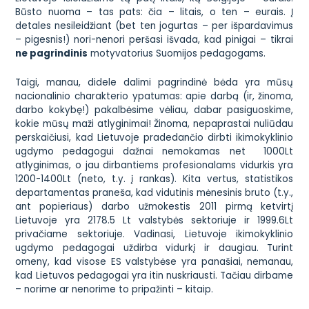
Būsto nuoma – tas pats: čia – litais, o ten – eurais. Į
detales nesileidžiant (
bet ten jogurtas – per išpardavimus
– pigesnis!
) nori-nenori peršasi išvada, kad pinigai – tikrai
ne pagrindinis
motyvatorius Suomijos pedagogams.
Taigi, manau, didele dalimi pagrindinė bėda yra mūsų
nacionalinio charakterio ypatumas:
apie darbą (ir, žinoma,
darbo kokybę!) pakalbėsime vėliau, dabar pasiguoskime,
kokie mūsų maži atlyginimai!
Žinoma, nepaprastai nuliūdau
perskaičiusi, kad Lietuvoje pradedančio dirbti ikimokyklinio
ugdymo pedagogui dažnai
nemokamas net 1000Lt
atlyginimas
, o jau dirbantiems profesionalams vidurkis yra
1200-1400Lt (neto, t.y.
į rankas
). Kita vertus, statistikos
departamentas praneša, kad
vidutinis mėnesinis bruto
(t.y.,
ant popieriaus
) darbo užmokestis 2011 pirmą ketvirtį
Lietuvoje yra 2178.5 Lt valstybės sektoriuje ir 1999.6Lt
privačiame sektoriuje. Vadinasi, Lietuvoje ikimokyklinio
ugdymo pedagogai uždirba vidurkį ir daugiau. Turint
omeny, kad visose ES valstybėse yra panašiai, nemanau,
kad Lietuvos pedagogai yra itin nuskriausti. Tačiau dirbame
– norime ar nenorime to pripažinti – kitaip.