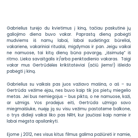
Gabrielius turėjo du kvietimus į kiną, tačiau paskutinė jų
galiojimo diena buvo vakar. Paprastą dieną pabėgti
mudviems iš namų labai, labai sudėtinga: būreliai,
vakarienė, vakariniai ritualai, migdymas ir pan. Jeigu vaikai
ne namuose, tai kitą dieną būna pavargę, „išsimušę” iš
ritmo. Lieka savaitgalis ir/arba penktadienio vakaras. Taigi
vakar mus Gertrūdėlės krikštatėviai (ačiū jiems!) išleido
pabėgti į kiną.
Gabrielius su vaikais pas juos važiavo mašina, o aš – su
Gertrūda vežime ėjau, nes buvo kaip tik jos pietų miegelio
metas. Jei bus nemiegojus – bus pikta, o ne namuose, kaži,
ar užmigs. Vos pradėjus eiti, Gertrūda užmigo savo
miegmaišiuke, nuėję ją su visu vežimu pastatėme balkone,
o trys didieji vaikai liko pas NRH, kur jaučiasi kaip namie ir
labai mėgsta apsilankyti.
Ėjome į 2012, nes visus kitus filmus galima pažiūrėti ir namie,