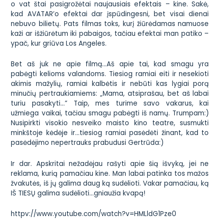
o vat štai pasigrožėtai naujausiais efektais – kine. Sakė,
kad AVATAR’o efektai dar įspūdingesni, bet visai dienai
nebuvo bilietų. Pats filmas toks, kurį žiūrėdamas namuose
kaži ar išžiūrėtum iki pabaigos, tačiau efektai man patiko –
ypač, kur griūva Los Angeles.
Bet aš juk ne apie filmą…Aš apie tai, kad smagu yra
pabėgti kelioms valandoms. Tiesiog ramiai eiti ir nesekioti
akimis mažylių, ramiai kalbėtis ir nebūti kas lygiai porą
minučių pertraukiamiems: „Mama, atsiprašau, bet aš labai
turiu pasakyti…” Taip, mes turime savo vakarus, kai
užmiega vaikai, tačiau smagu pabėgti iš namų. Trumpam:)
Nusipirkti visokio
nesveiko maisto
kino teatre, susmukti
minkštoje kėdėje ir…tiesiog ramiai pasėdėti žinant, kad to
pasėdėjimo nepertrauks prabudusi Gertrūda:)
Ir dar. Apskritai nežadėjau rašyti apie šią išvyką, jei ne
reklama, kurią pamačiau kine. Man labai patinka tos mažos
žvakutės, iš jų galima daug ką sudėlioti. Vakar pamačiau, ką
IŠ TIESŲ galima sudėlioti…gniaužia kvapą!
httpv://www.youtube.com/watch?v=HMLldG1Pze0