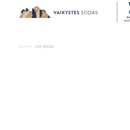
P
VAI
VISI ĮRAŠAI