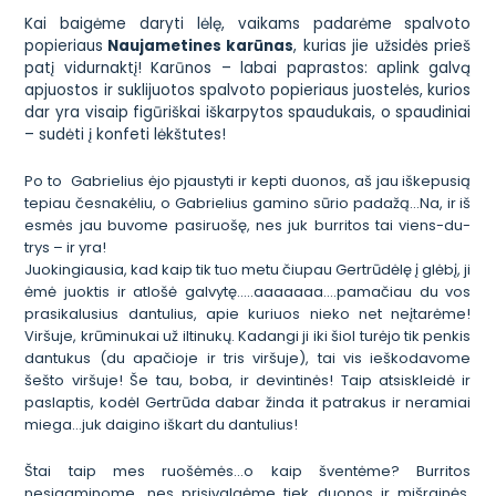
Kai baigėme daryti lėlę, vaikams padarėme spalvoto
popieriaus
Naujametines karūnas
, kurias jie užsidės prieš
patį vidurnaktį! Karūnos – labai paprastos: aplink galvą
apjuostos ir suklijuotos spalvoto popieriaus juostelės, kurios
dar yra visaip figūriškai iškarpytos spaudukais, o spaudiniai
– sudėti į konfeti lėkštutes!
Po to Gabrielius ėjo pjaustyti ir kepti duonos, aš jau iškepusią
tepiau česnakėliu, o Gabrielius gamino sūrio padažą…Na, ir iš
esmės jau buvome pasiruošę, nes juk burritos tai viens-du-
trys – ir yra!
Juokingiausia, kad kaip tik tuo metu čiupau Gertrūdėlę į glėbį, ji
ėmė juoktis ir atlošė galvytę…..aaaaaaa….pamačiau du vos
prasikalusius dantulius, apie kuriuos nieko net neįtarėme!
Viršuje, krūminukai už iltinukų. Kadangi ji iki šiol turėjo tik penkis
dantukus (du apačioje ir tris viršuje), tai vis ieškodavome
šešto viršuje! Še tau, boba, ir devintinės! Taip atsiskleidė ir
paslaptis, kodėl Gertrūda dabar žinda it patrakus ir neramiai
miega…juk daigino iškart du dantulius!
Štai taip mes ruošėmės…o kaip šventėme? Burritos
nesigaminome, nes prisivalgėme tiek duonos ir mišrainės,