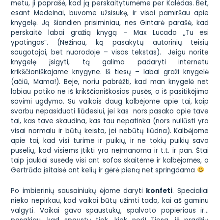
metu, ji paprašė, kad ją perskaitytumėme per Kalėdas. Bet,
esant Medeinai, buvome užsisukę, ir visai pamiršau apie
knygelę. Ją šiandien prisiminiau, nes Gintarė parašė, kad
perskaitė labai gražią knygą –
Max Lucado „Tu esi
ypatingas”
. (Nežinau, ką pasakytų autorinių teisių
saugotojai, bet nuorodoje – visas tekstas). Jeigu norite
knygelę įsigyti, tą galima padaryti internetu
krikščioniškajame knygyne
. Iš tiesų – labai graži knygelė
(ačiū, Mama!). Beje, noriu pabrėžti, kad man knygelė net
labiau patiko ne iš krikščioniškosios pusės, o iš pasitikėjimo
savimi ugdymo. Su vaikais daug kalbėjome apie tai, kaip
svarbu nepasiduoti liūdesiui, jei kas nors pasako apie tave
tai, kas tave skaudina, kas tau nepatinka (nors nuliūsti yra
visai normalu ir būtų keista, jei nebūtų liūdna). Kalbėjome
apie tai, kad visi turime ir puikių, ir ne tokių puikių savo
puselių, kad visiems įtikti yra neįmanoma ir t.t. ir pan. Štai
taip jaukiai susėdę visi ant sofos skaitėme ir kalbėjomės, o
Gertrūda įsitaisė ant kelių ir gėrė pieną net springdama
Po imbierinių sausainiukų ėjome daryti
konfeti
. Specialiai
nieko nepirkau, kad vaikai būtų užimti tada, kai aš gaminu
valgyti. Vaikai gavo spaustukų, spalvoto popieriaus ir…