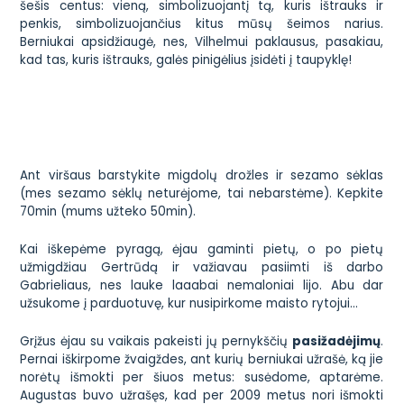
šešis centus: vieną, simbolizuojantį tą, kuris ištrauks ir
penkis, simbolizuojančius kitus mūsų šeimos narius.
Berniukai apsidžiaugė, nes, Vilhelmui paklausus, pasakiau,
kad tas, kuris ištrauks, galės pinigėlius įsidėti į taupyklę!
Ant viršaus barstykite migdolų drožles ir sezamo sėklas
(mes sezamo sėklų neturėjome, tai nebarstėme). Kepkite
70min (mums užteko 50min).
Kai iškepėme pyragą, ėjau gaminti pietų, o po pietų
užmigdžiau Gertrūdą ir važiavau pasiimti iš darbo
Gabrieliaus, nes lauke laaabai nemaloniai lijo. Abu dar
užsukome į parduotuvę, kur nusipirkome maisto rytojui…
Grįžus ėjau su vaikais pakeisti jų pernykščių
pasižadėjimų
.
Pernai iškirpome žvaigždes, ant kurių berniukai užrašė, ką jie
norėtų išmokti per šiuos metus: susėdome, aptarėme.
Augustas buvo užrašęs, kad per 2009 metus nori išmokti