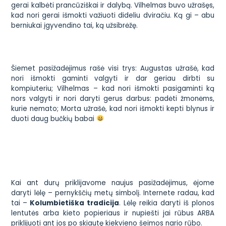
gerai kalbėti prancūziškai ir dalybą. Vilhelmas buvo užrašęs,
kad nori gerai išmokti važiuoti dideliu dviračiu. Ką gi – abu
berniukai įgyvendino tai, ką užsibrėžę.
Šiemet pasižadėjimus rašė visi trys: Augustas užrašė, kad
nori išmokti gaminti valgyti ir dar geriau dirbti su
kompiuteriu; Vilhelmas – kad nori išmokti pasigaminti ką
nors valgyti ir nori daryti gerus darbus: padėti žmonėms,
kurie nemato; Morta užrašė, kad nori išmokti kepti blynus ir
duoti daug bučkių babai
Kai ant durų priklijavome naujus pasižadėjimus, ėjome
daryti lėlę – pernykščių metų simbolį. Internete radau, kad
tai –
Kolumbietiška tradicija
. Lėlę reikia daryti iš plonos
lentutės arba kieto popieriaus ir nupiešti jai rūbus ARBA
priklijuoti ant jos po skiautę kiekvieno šeimos nario rūbo.