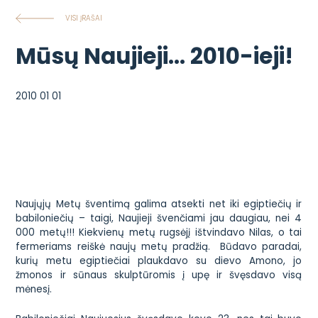
VISI ĮRAŠAI
Mūsų Naujieji… 2010-ieji!
2010 01 01
Naujųjų Metų šventimą galima atsekti net iki egiptiečių ir
babiloniečių – taigi, Naujieji švenčiami jau daugiau, nei 4
000 metų!!! Kiekvienų metų rugsėjį ištvindavo Nilas, o tai
fermeriams reiškė naujų metų pradžią. Būdavo paradai,
kurių metu egiptiečiai plaukdavo su dievo Amono, jo
žmonos ir sūnaus skulptūromis į upę ir švęsdavo visą
mėnesį.