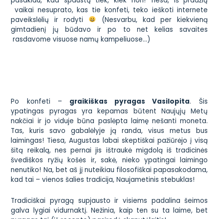
pasakiau, kad spaustų tiek, kiek nori! Tiesa, iš pradžių
vaikai nesuprato, kas tie konfeti, teko ieškoti internete
paveikslėlių ir rodyti
(Nesvarbu, kad per kiekvieną
gimtadienį jų būdavo ir po to net kelias savaites
rasdavome visuose namų kampeliuose…)
Po konfeti –
graikiškas pyragas Vasilopita
. Šis
ypatingas pyragas yra kepamas būtent Naujųjų Metų
nakčiai ir jo viduje būna paslėpta laimę nešanti moneta.
Tas, kuris savo gabalėlyje ją randa, visus metus bus
laimingas! Tiesa, Augustas labai skeptiškai pažiūrėjo į visą
šitą reikalą, nes pernai jis ištraukė migdolą iš tradicinės
švediškos ryžių košės ir, sakė, nieko ypatingai laimingo
nenutiko! Na, bet aš jį nuteikiau filosofiškai papasakodama,
kad tai – vienos šalies tradicija, Naujametinis stebuklas!
Tradiciškai pyragą supjausto ir visiems padalina šeimos
galva lygiai vidurnaktį. Nežinia, kaip ten su ta laime, bet