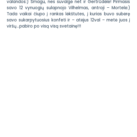
Atitraukėme užuolaidas ir…nelabai pavyko, nes beveik
niekas nešaudė, bet bandėme grožėtis fejerverkais:)
Gertrūdėlė vis kėlė rankas į viršų ir šaukė „ajooooo!!!” (beje,
tą tebedaro ir šiandien
)