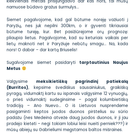
kiekvienais metais prisijungdavo dar kas nors, tai mūsų
namuose būdavo gražus šurmulys…
Šiemet pagalvojome, kad gal būtume norėję važiuoti į
Paryžių, nes juk nepilni 300km, o ir gyventi tikriausiai
būtume turėję, kur. Bet pasižiūrėjome orų prognozę:
pliaupia lietus. Pagalvojome, kad su keturiais vaikais per
lietų maknoti net ir Paryžiuje nebūtų smagu… Na, kada
nors! O dabar – dar kartą Briuselis!
Sugalvojome šiemet pasidaryti
tarptautinius Naujus
Metus
Valgysime
meksikietišką pagrindinį patiekalą
(
Burritos
)
, kepsime švediškus sausainiukus, graikišką
pyragą, vidurnaktį kartu su ispanais valgysime 12 vynuogių,
o prieš vidurnaktį sudeginsime – pagal kolumbietišką
tradiciją – Ano Nuevo… O iš Lietuvos nusprendėme
pasigaminti keptos juodos duonos pirštelius su sūrio
padažu (nes Medeina atvežė daug juodos duonos, ir ji jau
pradėjo kietėti – negi tokiam lobiui leisi nueiti perniek???) ir
mūsų abiejų su Gabrieliumi mėgstamos baltos mišrainės.