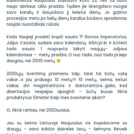
Babiloniečiai Naujuosius švęsdavo kovo 23, nes tai buvo
naujo derliaus ciklo pradžia. Tądien jie išrengdavo nuogai
savo karalių ir išsiųsdavo jį keletui dienų. Jo grįžimo
procesijos metu po kelių dienų karalius būdavo aprėdomas
naujais nuostabiais rūbais.
Kada Naujieji pradėti švęsti sausio 1? Romos imperatorius,
Julijus Cezaris, sudarė savo kalendorių 46m.pr.kr ir būtent
tada sausio 1 nuspręsta laikyti naujųjų- Julijaus
kalendoriaus – metų pradžia. O nuo tada…nuo tada praėjo
daugiau, nei 2000 metų
2000ųjų šventimą prisimenu taip, tarsi tai būtų vykę
vakar…o jau prabėgo 10 metų!!! 10 metų, šeima, keturi
vaikai, dvi magistrantūros ir doktorantūra…gaila, kad
disertacijos nespėjau apsiginti – būtų buvęs tikrai
produktyvus 10metis! Kaip mes šventėme šįkart?
O, tikrai ramiau, nei 2000uosius.
Jau su šeima Lietuvoje Naujuosius vis švęsdavome su
draugų – savo krikšto dukrelės tėvų – šeimyna. Beveik