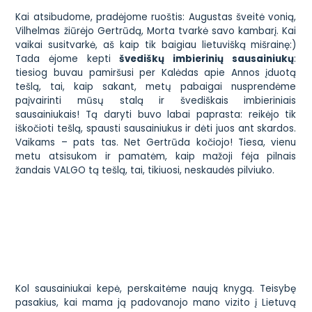
Kai atsibudome, pradėjome ruoštis: Augustas šveitė vonią,
Vilhelmas žiūrėjo Gertrūdą, Morta tvarkė savo kambarį. Kai
vaikai susitvarkė, aš kaip tik baigiau lietuvišką mišrainę:)
Tada ėjome kepti
švediškų imbierinių sausainiukų
:
tiesiog buvau pamiršusi per Kalėdas apie Annos įduotą
tešlą, tai, kaip sakant, metų pabaigai nusprendėme
paįvairinti mūsų stalą ir švediškais imbieriniais
sausainiukais! Tą daryti buvo labai paprasta: reikėjo tik
iškočioti tešlą, spausti sausainiukus ir dėti juos ant skardos.
Vaikams – pats tas. Net Gertrūda kočiojo! Tiesa, vienu
metu atsisukom ir pamatėm, kaip mažoji fėja pilnais
žandais VALGO tą tešlą, tai, tikiuosi, neskaudės pilviuko.
Kol sausainiukai kepė, perskaitėme naują knygą. Teisybę
pasakius, kai mama ją padovanojo mano vizito į Lietuvą