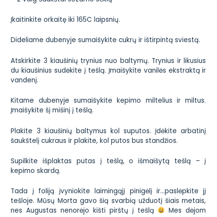
Įkaitinkite orkaitę iki 165C laipsnių.
Dideliame dubenyje sumaišykite cukrų ir ištirpintą sviestą.
Atskirkite 3 kiaušinių trynius nuo baltymų. Trynius ir likusius
du kiaušinius sudėkite į tešlą. Įmaišykite vanilės ekstraktą ir
vandenį.
Kitame dubenyje sumaišykite kepimo miltelius ir miltus.
Įmaišykite šį mišinį į tešlą.
Plakite 3 kiaušinių baltymus kol suputos. Įdėkite arbatinį
šaukštelį cukraus ir plakite, kol putos bus standžios.
Supilkite išplaktas putas į tešlą, o išmaišytą tešlą – į
kepimo skardą.
Tada į foliją įvyniokite laimingąjį pinigėlį ir…paslėpkite jį
tešloje. Mūsų Morta gavo šią svarbią užduotį šiais metais,
nes Augustas nenorėjo kišti pirštų į tešlą
Mes dėjom