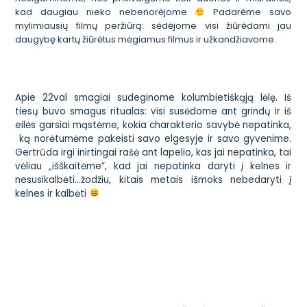
kad daugiau nieko nebenorėjome
Padarėme savo
mylimiausių filmų peržiūrą: sėdėjome visi žiūrėdami jau
daugybę kartų žiūrėtus mėgiamus filmus ir užkandžiavome.
Apie 22val smagiai sudeginome kolumbietiškąją lėlę. Iš
tiesų buvo smagus ritualas: visi susėdome ant grindų ir iš
eilės garsiai mąstėme, kokia charakterio savybė nepatinka,
ką norėtumėme pakeisti savo elgesyje ir savo gyvenime.
Gertrūda irgi inirtingai rašė ant lapelio, kas jai nepatinka, tai
vėliau „išškaitėme”, kad jai nepatinka daryti į kelnes ir
nesusikalbėti…žodžiu, kitais metais išmoks nebedaryti į
kelnes ir kalbėti