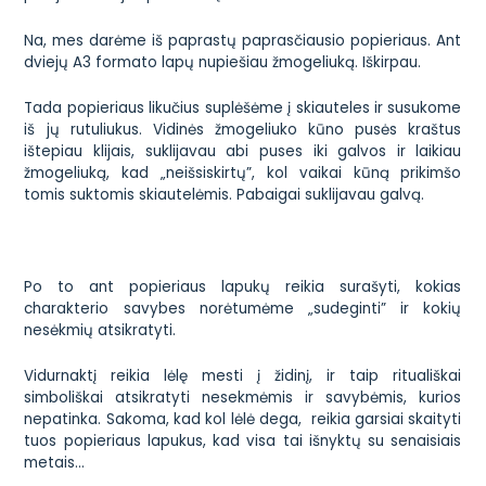
Na, mes darėme iš paprastų paprasčiausio popieriaus. Ant
dviejų A3 formato lapų nupiešiau žmogeliuką. Iškirpau.
Tada popieriaus likučius suplėšėme į skiauteles ir susukome
iš jų rutuliukus. Vidinės žmogeliuko kūno pusės kraštus
ištepiau klijais, suklijavau abi puses iki galvos ir laikiau
žmogeliuką, kad „neišsiskirtų”, kol vaikai kūną prikimšo
tomis suktomis skiautelėmis. Pabaigai suklijavau galvą.
Po to ant popieriaus lapukų reikia surašyti, kokias
charakterio savybes norėtumėme „sudeginti” ir kokių
nesėkmių atsikratyti.
Vidurnaktį reikia lėlę mesti į židinį, ir taip rituališkai
simboliškai atsikratyti nesekmėmis ir savybėmis, kurios
nepatinka. Sakoma, kad kol lėlė dega, reikia garsiai skaityti
tuos popieriaus lapukus, kad visa tai išnyktų su senaisiais
metais…