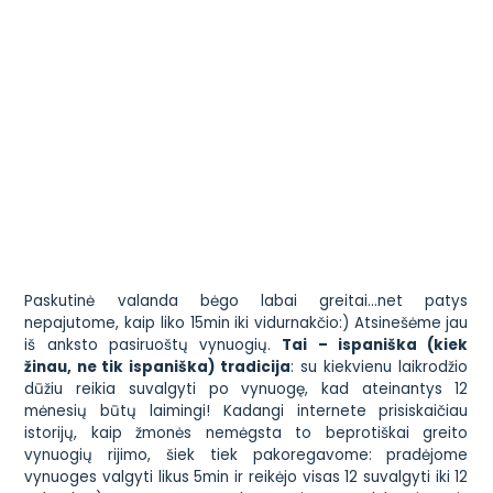
viršų…pabiro po visą visą svetainę!!!