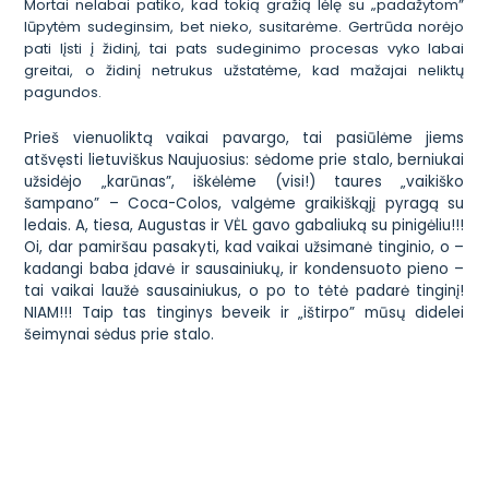
Mortai nelabai patiko, kad tokią gražią lėlę su „padažytom”
lūpytėm sudeginsim, bet nieko, susitarėme. Gertrūda norėjo
pati lįsti į židinį, tai pats sudeginimo procesas vyko labai
greitai, o židinį netrukus užstatėme, kad mažajai neliktų
pagundos.
Prieš vienuoliktą vaikai pavargo, tai pasiūlėme jiems
atšvęsti lietuviškus Naujuosius: sėdome prie stalo, berniukai
užsidėjo „karūnas”, iškėlėme (visi!) taures „vaikiško
šampano” –
Coca-Colos
, valgėme graikiškąjį pyragą su
ledais. A, tiesa, Augustas ir VĖL gavo gabaliuką su pinigėliu!!!
Oi, dar pamiršau pasakyti, kad vaikai užsimanė tinginio, o –
kadangi baba įdavė ir sausainiukų, ir kondensuoto pieno –
tai vaikai laužė sausainiukus, o po to tėtė padarė tinginį!
NIAM!!! Taip tas tinginys beveik ir „ištirpo” mūsų didelei
šeimynai sėdus prie stalo.