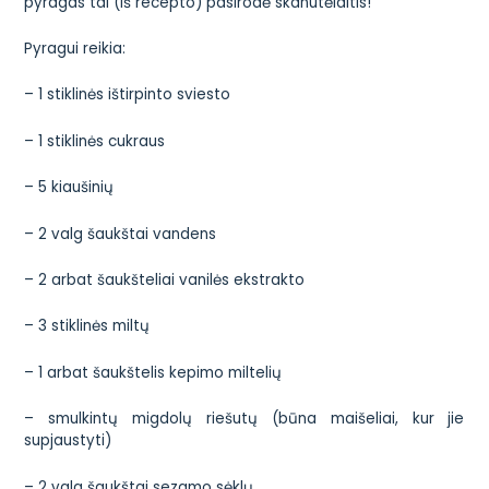
pyragas tai (iš recepto) pasirodė skanutėlaitis!
Pyragui reikia:
– 1 stiklinės ištirpinto sviesto
– 1 stiklinės cukraus
– 5 kiaušinių
– 2 valg šaukštai vandens
– 2 arbat šaukšteliai vanilės ekstrakto
– 3 stiklinės miltų
– 1 arbat šaukštelis kepimo miltelių
– smulkintų migdolų riešutų (būna maišeliai, kur jie
supjaustyti)
– 2 valg šaukštai sezamo sėklų