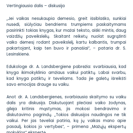
Vertingiausia dalis – diskusija
„Jei vaikas nesukaupia dėmesio, greit išsiblaško, sunkiai
nusėdi, siūlyčiau bendriems trumpiems paskaitymams
pasirinkti tokias knygas, kur mažai teksto, aiški mintis, daug
vaizdžių paveikslėlių. Skaitant reikėtų nuolat sugrąžinti
vaiko dėmesį rodant paveikslėlį, kartu kalbantis, trumpai
pakartojant, kaip ten buvo ir panašiai“, – pataria dr. S.
Lesinskienė.
Edukologė dr. A. Landsbergienė pabrėžia: svarbiausia, kad
knyga ikimokyklinio amžiaus vaikui patiktų. Labai svarbu,
kad knyga patiktų ir tėveliams. Tada jie galėtų išreikšti
savo emocijas drauge su vaiku.
Anot dr. A. Landsbergienės, svarbiausia skaitymo su vaiku
dalis yra diskusija. Diskutuojant plečiasi vaiko žodynas,
gilėja kritinis mąstymas, jis mokosi bendravimo ir
diskutavimo pagrindų. „Tokios diskusijos naudingos ne tik
vaikui. Per jas tėveliai patiria, ką jų vaikas mano apie
pasaulį, kokios jo vertybės“, – primena „Mažųjų ekspertų
mokyklos“ ekspertė.