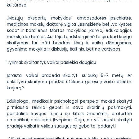
kultūrose.
„Mažųjų ekspertų mokyklos“ ambasadorės psichiatrė,
medicinos mokslų daktarė Sigita Lesinskienė bei „Vaikystės
sodo“ ir Karalienės Mortos mokyklos įkūrėja, edukologijos
mokslų daktarė dr. Austėja Landsbergienė teigia, kad knygų
skaitymas turi būti bendras tėvų ir vaikų džiaugsmas,
gyvenimo mokykla ir diskusijų šaltinis, bet ne varžybos.
Tyrimai: skaitantys vaikai pasiekia daugiau
Įprastai vaikai pradeda skaityti sulaukę 5–7 metų. Ar
ankstyva skaitymo pradžia užtikrina geresnę vaiko ateitį ir
karjerą?
Edukologai, medikai ir psichologai perspėja: mokėti skaityti
pirmiausia reiškia gebėti iš savo skaitinių pasimokyti,
pasidalinti knygos turiniu su kitais žmonėmis, praturtėti
emociškai, pasisemti įkvėpimo. Deja, ne visi anksti skaityti
pradėję vaikai ir vėliau suaugusieji geba tai padaryti.