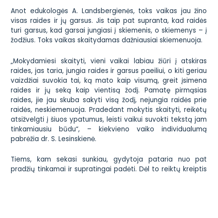
Anot edukologės A. Landsbergienės, toks vaikas jau žino
visas raides ir jų garsus. Jis taip pat supranta, kad raidės
turi garsus, kad garsai jungiasi į skiemenis, o skiemenys – į
žodžius. Toks vaikas skaitydamas dažniausiai skiemenuoja.
„Mokydamiesi skaityti, vieni vaikai labiau žiūri į atskiras
raides, jas taria, jungia raides ir garsus paeiliui, o kiti geriau
vaizdžiai suvokia tai, ką mato kaip visumą, greit įsimena
raides ir jų seką kaip vientisą žodį. Pamatę pirmąsias
raides, jie jau skuba sakyti visą žodį, nejungia raidės prie
raidės, neskiemenuoja. Pradedant mokytis skaityti, reikėtų
atsižvelgti į šiuos ypatumus, leisti vaikui suvokti tekstą jam
tinkamiausiu būdu“, – kiekvieno vaiko individualumą
pabrėžia dr. S. Lesinskienė.
Tiems, kam sekasi sunkiau, gydytoja pataria nuo pat
pradžių tinkamai ir supratingai padėti. Dėl to reiktų kreiptis
konsultacijos į specialistus ir vengti spaudimo, griežtų
reikalavimų. Reikėtų ieškoti vaiką dominančių temų, padėti
jam pažinti garsus, jų vaizdavimą, jungimą kuo žaismingiau,
įdomiau, įvairiapusiškiau. Tačiau nevertėtų nerimauti, kol
vaikui dar nesukako šešeri.