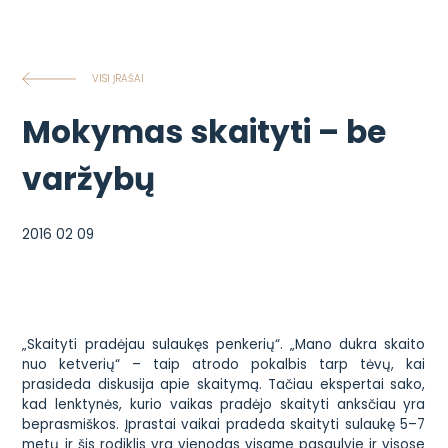
VISI ĮRAŠAI
Mokymas skaityti – be
varžybų
2016 02 09
„Skaityti pradėjau sulaukęs penkerių“. „Mano dukra skaito
nuo ketverių“ – taip atrodo pokalbis tarp tėvų, kai
prasideda diskusija apie skaitymą. Tačiau ekspertai sako,
kad lenktynės, kurio vaikas pradėjo skaityti anksčiau yra
beprasmiškos. Įprastai vaikai pradeda skaityti sulaukę 5–7
metų ir šis rodiklis yra vienodas visame pasaulyje ir visose