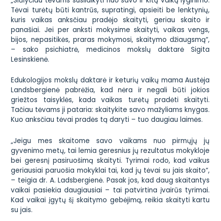
„Siūlyčiau tėvams susilaikyti nuo savo ir kitų vaikų lyginimo.
Tėvai turėtų būti kantrūs, supratingi, apsieiti be lenktynių,
kuris vaikas anksčiau pradėjo skaityti, geriau skaito ir
panašiai. Jei per anksti mokysime skaityti, vaikas vengs,
bijos, nepasitikės, praras mokymosi, skaitymo džiaugsmą“,
– sako psichiatrė, medicinos mokslų daktarė Sigita
Lesinskienė.
Edukologijos mokslų daktarė ir keturių vaikų mama Austėja
Landsbergienė pabrėžia, kad nėra ir negali būti jokios
griežtos taisyklės, kada vaikas turėtų pradėti skaityti.
Tačiau tėvams ji pataria: skaitykite savo mažyliams knygas.
Kuo anksčiau tėvai pradės tą daryti – tuo daugiau laimės.
„Jeigu mes skaitome savo vaikams nuo pirmųjų jų
gyvenimo metų, tai lemia geresnius jų rezultatus mokykloje
bei geresnį pasiruošimą skaityti. Tyrimai rodo, kad vaikus
geriausiai paruošia mokyklai tai, kad jų tėvai su jais skaito“,
– teigia dr. A. Ladsbergienė. Pasak jos, kad daug skaitantys
vaikai pasiekia daugiausiai – tai patvirtina įvairūs tyrimai.
Kad vaikai įgytų šį skaitymo gebėjimą, reikia skaityti kartu
su jais.