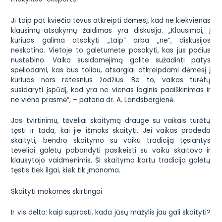
Ji taip pat kviečia tėvus atkreipti dėmesį, kad ne kiekvienas
klausimų-atsakymų žaidimas yra diskusija. „Klausimai, į
kuriuos galima atsakyti „taip“ arba „ne“, diskusijos
neskatina. Vietoje to galėtumėte pasakyti, kas jus pačius
nustebino. Vaiko susidomėjimą galite sužadinti patys
spėliodami, kas bus toliau, atsargiai atkreipdami dėmesį į
kuriuos nors retesnius žodžius. Be to, vaikas turėtų
susidaryti įspūdį, kad yra ne vienas loginis paaiškinimas ir
ne viena prasmė“, – pataria dr. A. Landsbergienė.
Jos tvirtinimu, tėveliai skaitymą drauge su vaikais turėtų
tęsti ir tada, kai jie išmoks skaityti. Jei vaikas pradeda
skaityti, bendro skaitymo su vaiku tradiciją tęsiantys
tėveliai galėtų pabandyti pasikeisti su vaiku skaitovo ir
klausytojo vaidmenimis. Ši skaitymo kartu tradicija galėtų
tęstis tiek ilgai, kiek tik įmanoma.
Skaityti mokomės skirtingai
Ir vis dėlto: kaip suprasti, kada jūsų mažylis jau gali skaityti?