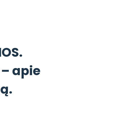
OS.
 – apie
ą.