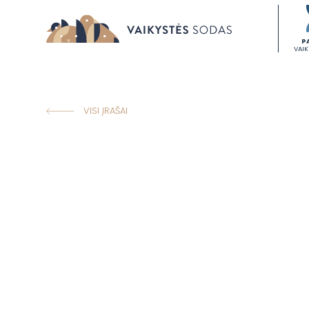
P
VAI
VISI ĮRAŠAI