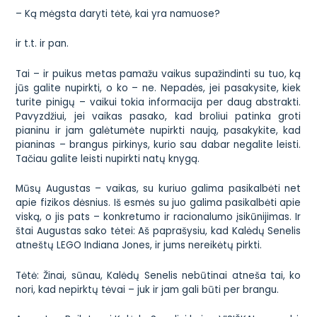
– Ką mėgsta daryti tėtė, kai yra namuose?
ir t.t. ir pan.
Tai – ir puikus metas pamažu vaikus supažindinti su tuo, ką
jūs galite nupirkti, o ko – ne. Nepadės, jei pasakysite, kiek
turite pinigų – vaikui tokia informacija per daug abstrakti.
Pavyzdžiui, jei vaikas pasako, kad broliui patinka groti
pianinu ir jam galėtumėte nupirkti naują, pasakykite, kad
pianinas – brangus pirkinys, kurio sau dabar negalite leisti.
Tačiau galite leisti nupirkti natų knygą.
Mūsų Augustas – vaikas, su kuriuo galima pasikalbėti net
apie fizikos dėsnius. Iš esmės su juo galima pasikalbėti apie
viską, o jis pats – konkretumo ir racionalumo įsikūnijimas. Ir
štai Augustas sako tėtei:
Aš paprašysiu, kad Kalėdų Senelis
atneštų LEGO Indiana Jones, ir jums nereikėtų pirkti.
Tėtė:
Žinai, sūnau, Kalėdų Senelis nebūtinai atneša tai, ko
nori, kad nepirktų tėvai – juk ir jam gali būti per brangu.