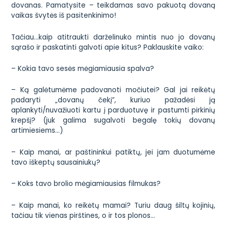
dovanas. Pamatysite – teikdamas savo pakuotą dovaną
vaikas švytės iš pasitenkinimo!
Tačiau…kaip atitraukti darželinuko mintis nuo jo dovanų
sąrašo ir paskatinti galvoti apie kitus? Paklauskite vaiko:
– Kokia tavo sesės mėgiamiausia spalva?
– Ką galėtumėme padovanoti močiutei? Gal jai reikėtų
padaryti „dovanų čekį”, kuriuo pažadėsi ją
aplankyti/nuvažiuoti kartu į parduotuvę ir pastumti pirkinių
krepšį? (juk galima sugalvoti begalę tokių dovanų
artimiesiems…)
– Kaip manai, ar paštininkui patiktų, jei jam duotumėme
tavo iškeptų sausainiukų?
– Koks tavo brolio mėgiamiausias filmukas?
– Kaip manai, ko reikėtų mamai? Turiu daug šiltų kojinių,
tačiau tik vienas pirštines, o ir tos plonos…