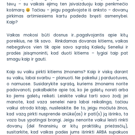
tėvų – su vaikais ėjimą ten įsivaizduoju kaip penkmečio
košmarą
Tačiau – jeigu pagalvojate iš anksto – dovanų
pirkimas artimiesiems kartu padeda bręsti asmenybei.
Kaip?
Vaikas mokosi būti dosnus ir…pagalvojantis apie kitų
poreikius, ne tik savo. Rinkdamas dovanas kitiems, vaikas
nebegalvos vien tik apie savo sąrašą Kalėdų Seneliui ir
pradės įsisąmoninti, kad duoti kitiems – lygiai taip pat
smagu kaip ir gauti.
Kaip su vaiku pirkti kitiems žmonėms? Kaip ir viską darant
su vaiku, labai svarbu – planuoti. Ne pakeliui į parduotuves,
o namuose. Susidarykite sąrašą, kuriems žmonėms norite
padovanoti, pakalbėkite apie tai, ko jie galėtų norėti arba
ko jiems galėtų reikėti. Leiskite vaikui tarti savo žodį: jei
manote, kad vaza senelei nėra labai reikalinga, tačiau
vaikui atrodo kitaip, nusileiskite. Be to, jeigu močiutė žinos,
kad vazą pirkti nusprendė anūkė(as) ir pati(s) ją išrinko, ta
vaza bus ypatingai brangi. Jeigu nenorite vaikui leisti rinkti
dovanų (dėl finansinių ar kitų praktiškų priežasčių),
susitarkite, kad vaikas padės jums išrinkti ARBA supakuos