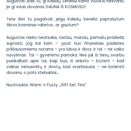
Augustas:
Baik tu, gi Kalėdų Seneliui kaina VISIŠKAI nesvarbi,
jis gi visas dovanas GAUNA IŠ KOSMOSO!
Tėtė:
Bet tu pagalvok: jeigu Kalėdų Senelio paprašytum
tikros kosminės raketos…ar gautum?
Augustas nieko neatsakė, tačiau, manau, pamažu pradeda
suprasti, jog kai kam – ypač nuo finansinės padėties
priklausomiems norams – yra lubos ir ribos. Ir tai – ne vaiko
nuvylimas. Tai – gyvenimo pamoka. Nes juk iš tiesų svarbu
pasikalbėti apie tai, kaip bus, iš anksto – būtent – kad
vaikas nenusiviltų ir žinotų, kad svarbiausia – ne konkreti
dovana, o pats stebuklas…
Nuotraukia:
Warm ‘n Fuzzy „Gift Set Tins”
Susisiekite
Administracija