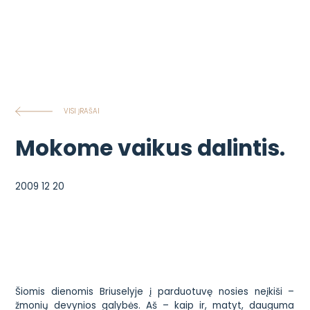
VISI ĮRAŠAI
Mokome vaikus dalintis.
2009 12 20
Šiomis dienomis Briuselyje į parduotuvę nosies neįkiši –
žmonių devynios galybės. Aš – kaip ir, matyt, dauguma