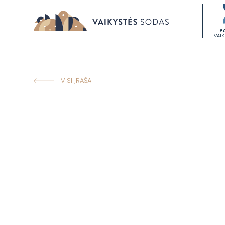
P
VAI
VISI ĮRAŠAI