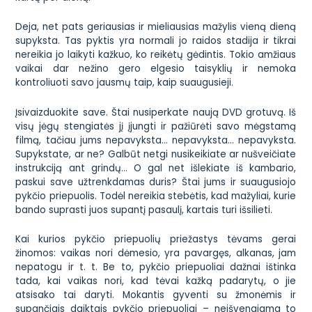
Deja, net pats geriausias ir mieliausias mažylis vieną dieną
supyksta. Tas pyktis yra normali jo raidos stadija ir tikrai
nereikia jo laikyti kažkuo, ko reikėtų gėdintis. Tokio amžiaus
vaikai dar nežino gero elgesio taisyklių ir nemoka
kontroliuoti savo jausmų taip, kaip suaugusieji.
Įsivaizduokite save. Štai nusiperkate naują DVD grotuvą. Iš
visų jėgų stengiatės jį įjungti ir pažiūrėti savo mėgstamą
filmą, tačiau jums nepavyksta… nepavyksta… nepavyksta.
Supykstate, ar ne? Galbūt netgi nusikeikiate ar nušveičiate
instrukciją ant grindų… O gal net išlekiate iš kambario,
paskui save užtrenkdamas duris? Štai jums ir suaugusiojo
pykčio priepuolis. Todėl nereikia stebėtis, kad mažyliai, kurie
bando suprasti juos supantį pasaulį, kartais turi išsilieti.
Kai kurios pykčio priepuolių priežastys tėvams gerai
žinomos: vaikas nori dėmesio, yra pavargęs, alkanas, jam
nepatogu ir t. t. Be to, pykčio priepuoliai dažnai ištinka
tada, kai vaikas nori, kad tėvai kažką padarytų, o jie
atsisako tai daryti. Mokantis gyventi su žmonėmis ir
supančiais daiktais pykčio priepuoliai – neišvengiama to