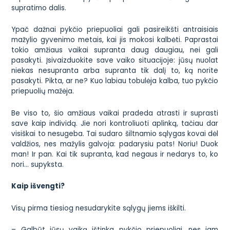
supratimo dalis.
Ypač dažnai pykčio priepuoliai gali pasireikšti antraisiais
mažylio gyvenimo metais, kai jis mokosi kalbėti. Paprastai
tokio amžiaus vaikai supranta daug daugiau, nei gali
pasakyti. Įsivaizduokite save vaiko situacijoje: jūsų nuolat
niekas nesupranta arba supranta tik dalį to, ką norite
pasakyti. Pikta, ar ne? Kuo labiau tobulėja kalba, tuo pykčio
priepuolių mažėja.
Be viso to, šio amžiaus vaikai pradeda atrasti ir suprasti
save kaip individą. Jie nori kontroliuoti aplinką, tačiau dar
visiškai to nesugeba. Tai sudaro šiltnamio sąlygas kovai dėl
valdžios, nes mažylis galvoja: padarysiu pats! Noriu! Duok
man! Ir pan. Kai tik supranta, kad negaus ir nedarys to, ko
nori… supyksta.
Kaip išvengti?
Visų pirma tiesiog nesudarykite sąlygų jiems iškilti.
– Galbūt jūsų vaiką ištinka pykčio priepuoliai, nes jam