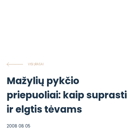
VISI ĮRAŠAI
Mažylių pykčio
priepuoliai: kaip suprasti
ir elgtis tėvams
2008 08 05