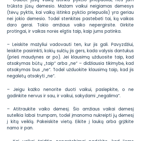
trūksta jūsų dėmesio. Mažam vaikui neigiamas dėmesys
(tėvų pyktis, kai vaiką ištinka pykčio priepuolis) yra geriau
nei jokio dėmesio. Todėl stenkitės pastebėti tai, ką vaikas
daro gerai. Tokio amžiaus vaiko nepergirsite. Girkite
protingai, ir vaikas norės elgtis taip, kaip jums patinka.
– Leiskite mažyliui vadovauti ten, kur jis gali. Pavyzdžiui,
leiskite pasirinkti, kokių sulčių jis gers, kada valysis dantukus
(prieš maudynes ar po). Jei klausimą užduosite taip, kad
atsakymas būtų „taip“ arba „ne“ – didžiausia tikimybė, kad
atsakymas bus „ne“. Todėl užduokite klausimą taip, kad jis
negalėtų atsakyti „ne“.
– Jeigu kažko nenorite duoti vaikui, paslėpkite, o ne
gadinkite nervus ir sau, ir vaikui, sakydami „negalima“.
– Atitraukite vaiko dėmesį. Šio amžiaus vaikai dėmesį
sutelkia labai trumpam, todėl įmanoma nukreipti jų dėmesį
į kitą veiklą. Pakeiskite vietą. Eikite į lauką arba grįžkite
namo ir pan.