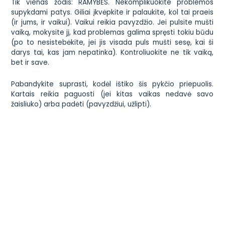
Tik vienas žodis: RAMYBĖS. Nekomplikuokite problemos
supykdami patys. Giliai įkvėpkite ir palaukite, kol tai praeis
(ir jums, ir vaikui). Vaikui reikia pavyzdžio. Jei pulsite mušti
vaiką, mokysite jį, kad problemas galima spręsti tokiu būdu
(po to nesistebėkite, jei jis visada puls mušti sesę, kai ši
darys tai, kas jam nepatinka). Kontroliuokite ne tik vaiką,
bet ir save.
Pabandykite suprasti, kodėl ištiko šis pykčio priepuolis.
Kartais reikia paguosti (jei kitas vaikas nedavė savo
žaisliuko) arba padėti (pavyzdžiui, užlipti).
Visai kitas reikalas, jei vaikas supyko, nes jam nedavėte to,
ko jis nori. 1–3 metų vaikai dar nesupras jūsų protingų
paaiškinimų. Dažnai geriausia išeitis – ignoruoti pykčio
priepuolį. Nepalikite vaiko kitame kambaryje vieno (jei
išnešate, kad nusiramintų). Negana to, kad jam visas
pasaulis atrodo nusiteikęs prieš jį, jį dar gali ištikti baimė
būti paliktam! (Palikti pykčio ištiktą vaiką kambaryje galite
nuo 2,5 m). Ypač svarbu vaiką išnešti, jei pykčio priepuolis
ištiko viešoje vietoje – ramioje vietoje jis daug greičiau
nusiramins (ir jūs), arba jei jo pykčio priepuolis kelia grėsmę