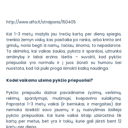
http://www.alfa.lt/straipsnis/150405
Kai 1–3 metų mažylis jau trečią kartą per dieną spiegia,
trenkia žemyn viską, kas pasitaikė po ranka, arba krinta ant
grindų, norisi bėgti iš namų, tačiau, žinoma, to nepadarote.
Ta akimirka, kai vaikas šaukia, pyksta ir spardosi, užtrunka
amžinybę ir labai erzina. Išeitis – suvokti, kad pykčio
priepuoliai yra normalu ir į juos žiūrėti su humoru bei
nuostata, kad tai puiki proga išmokti kažką naudinga.
Kodėl vaikams užeina pykčio priepuoliai?
Pykčio priepuoliu dažnai pavadiname zyzimą, verkimą,
rėkimą, spardymąsi, mušimąsi, kvėpavimo sulaikymą.
Paprastai 1–3 metų vaikai (ir berniukai, ir mergaitės) dar
nemoka išreikšti savo jausmų ir jų nusivylimas išsilieja
pykčio priepuoliais. Kai kurie vaikai šitaip užsirūstina tik
kartą per metus, bet yra ir tokių, kurie gali įširsti bent 12
kartų per dieną.