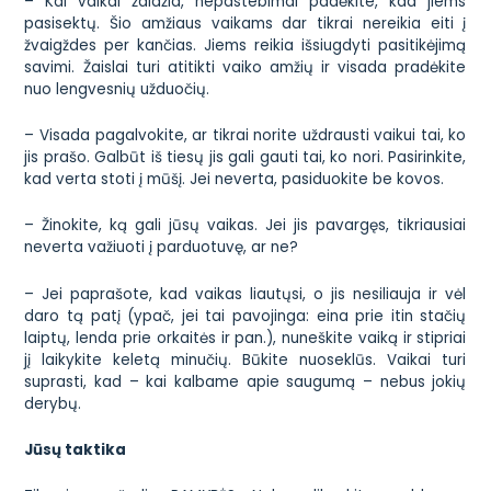
– Kai vaikai žaidžia, nepastebimai padėkite, kad jiems
pasisektų. Šio amžiaus vaikams dar tikrai nereikia eiti į
žvaigždes per kančias. Jiems reikia išsiugdyti pasitikėjimą
savimi. Žaislai turi atitikti vaiko amžių ir visada pradėkite
nuo lengvesnių užduočių.
– Visada pagalvokite, ar tikrai norite uždrausti vaikui tai, ko
jis prašo. Galbūt iš tiesų jis gali gauti tai, ko nori. Pasirinkite,
kad verta stoti į mūšį. Jei neverta, pasiduokite be kovos.
– Žinokite, ką gali jūsų vaikas. Jei jis pavargęs, tikriausiai
neverta važiuoti į parduotuvę, ar ne?
– Jei paprašote, kad vaikas liautųsi, o jis nesiliauja ir vėl
daro tą patį (ypač, jei tai pavojinga: eina prie itin stačių
laiptų, lenda prie orkaitės ir pan.), nuneškite vaiką ir stipriai
jį laikykite keletą minučių. Būkite nuoseklūs. Vaikai turi
suprasti, kad – kai kalbame apie saugumą – nebus jokių
derybų.
Jūsų taktika