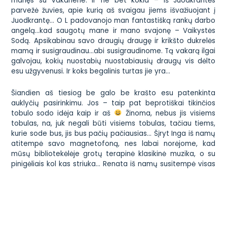
manęs su vakariene. Ir ne bet kokia – iš Juodkrantės
parvežė žuvies, apie kurią aš
svaigau
jiems išvažiuojant į
Juodkrantę… O L padovanojo man fantastišką rankų darbo
angelą…kad saugotų mane ir mano svajonę –
Vaikystės
Sodą
. Apsikabinau savo draugių draugę ir krikšto dukrelės
mamą ir susigraudinau…abi susigraudinome. Tą vakarą ilgai
galvojau, kokių nuostabių nuostabiausių draugų vis dėlto
esu
užgyvenusi.
Ir koks begalinis turtas jie yra…
Šiandien aš tiesiog be galo be krašto esu patenkinta
auklyčių pasirinkimu. Jos – taip pat beprotiškai tikinčios
tobulo
sodo
idėja kaip ir aš
Žinoma, nebus jis visiems
tobulas, na, juk negali būti visiems tobulas, tačiau tiems,
kurie sode bus, jis bus pačių pačiausias… Šįryt Inga iš namų
atitempė savo magnetofoną, nes labai norėjome, kad
mūsų bibliotekėlėje grotų
terapinė
klasikinė muzika, o su
pinigėliais kol kas striuka… Renata iš namų susitempė visas
valymo priemones, o jos išrinktasis šiandien nušlifavo stalą,
kurį, atrodo, galėsime prikelti naujam gyvenimui! Mano
mama žiūri mano mergaites, o Vilhelmo krikšto tėtė
šiandien nuo pietų pramogavo su berniukais: iš pradžių ėjo į
Vichy parką, o po to – į kiną. Ach, mielieji, ką aš be jūsų
daryčiau??? O dar kai vis brūkšteli ar skimbteli Gabrielius –