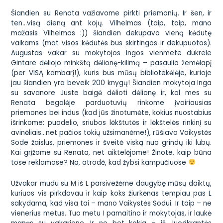
Šiandien su Renata važiavome pirkti priemonių. Ir šen, ir
ten…visą dieną
ant kojų
. Vilhelmas (taip, taip, mano
mažasis Vilhelmas :)) šiandien dekupavo vieną kėdutę
vaikams (mat visos kėdutės bus skirtingos ir dekupuotos).
Augustas vakar su mokytojos Ingos vienmete dukrele
Gintare dėliojo minkštą dėlionę-kilimą – pasaulio žemėlapį
(per VISĄ kambarį!), kuris bus mūsų bibliotekėlėje, kurioje
jau šiandien yra beveik 200 knygų! Šiandien mokytoja Inga
su savanore Juste baigė dėlioti dėlionę ir, kol mes su
Renata begalėje parduotuvių rinkome įvairiausias
priemones bei indus (kad jūs žinotumėte, kokius nuostabius
išrinkome: puodelio, sriubos lėkštutės ir lėkštelės rinkinį su
avinėliais…net pačios tokių užsimanėme!), rūšiavo Vaikystės
Sode žaislus, priemones ir šveitė viską nuo grindų iki lubų.
Kai grįžome su Renata, net aiktelėjome! Žinote, kaip būna
tose reklamose? Na, atrodė, kad žybsi kampučiuose
Užvakar mudu su M iš L parsivežėme daugybę mūsų daiktų,
kuriuos vis pirkdavau ir kaip koks žiurkėnas tempiau pas L
sakydama, kad visa tai – mano
Vaikystės Sodui
. Ir taip – ne
vienerius metus. Tuo metu I pamaitino ir mokytojas, ir laukė