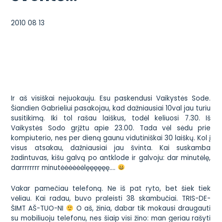
2010 08 13
Ir aš visiškai nejuokauju. Esu paskendusi
Vaikystės Sode
.
Šiandien Gabrieliui pasakojau, kad dažniausiai 10val jau turiu
susitikimą. Iki tol rašau laiškus, todėl keliuosi 7.30. Iš
Vaikystės Sodo grįžtu apie 23.00. Tada vėl sėdu prie
kompiuterio, nes per dieną gaunu vidutiniškai 30 laiškų. Kol į
visus atsakau, dažniausiai jau švinta. Kai suskamba
žadintuvas, kišu galvą po antklode ir galvoju: dar minutėlę,
darrrrrrrr minutėėėėėėlęęęęęę….
Vakar pamečiau telefoną. Ne iš pat ryto, bet šiek tiek
vėliau. Kai radau, buvo praleisti 38 skambučiai. TRIS-DE-
ŠIMT AŠ-TUO-NI
O aš, žinia, dabar tik mokausi draugauti
su mobiliuoju telefonu, nes šiaip visi žino: man geriau rašyti