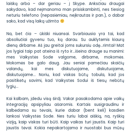
laišką arba – dar geriau – į
Skype
. Anksčiau draugai
sakydavo, kad neįmanoma man prisiskambinti, nes tiesiog
neturiu telefono (nepasiėmiau, neįkrautas ir pan.), o dabar
sako, kad visą laiką užimta
Na, bet čia –
ūkiški
niuansai. Svarbiausia yra tai, kad
absoliučiai
gyvenu
tuo, ką darau. Su auklytėmis kiaurą
dieną dirbame. Aš jau greitai joms sukursiu odę…rimtai! Mat
jos lygiai taip pat ateina iš ryto ir…išeina drauge su manimi:
mes
Vaikystės Sode
valgome, dirbame, mokomės.
Mokomės be galo daug. Jau seniai pamečiau skaičių
valandų, kai mes diskutuojame, diskutuojame,
diskutuojame… Noriu, kad viskas būtų tobula, kad jos
pasitikėtų savimi, kad
Vaikystės Sodui
iš tiesų nebūtų
lygių…
Kai kalbam, įdedu visą širdį. Vakar pasakodama apie vaikų
integraciją apsipyliau ašaromis. Kartais susigraudinu ir
kalbėdama su tėvais, kurie dabar (bent keli) kasdien
lankosi
Vaikystės Sode
. Nes turiu labai aiškią, na, ryškią
viziją, kaip viskas turi būti. Kaip vaikas turi jaustis. Kaip turi
jaustis tėvai. Kokia nepakartojama ir nuostabi bus mūsų