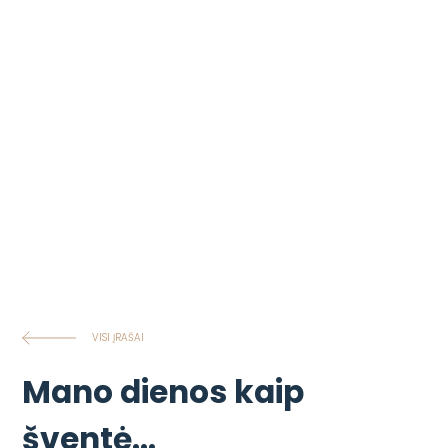
VISI ĮRAŠAI
Mano dienos kaip
šventė…