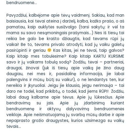
bendruomenė…
Pavyzdžiui, kalbėjome apie tėvų vaidmenį. Sakiau, kad man
baisiausia, kai tėvai ateina į darželį, kalba, kažko prašo, o aš
pamatau, kaip auklytės susižvalgo (tarsi sakytų:
ir vėl ta
mama su savo nesąmoningais prašymais…
) Nes iš tiesų tai
reikia be galo be krašto džiaugtis, kad tėvams rūpi jų
vaikai! Be to, tėvams privalo atrodyti, kad jų vaiku galėtų
pasirūpinti ir geriau
Kas kitas, jei ne tėvai, taip galvos?
Kaip kitaip mes tobulėsime? Kaip kitaip KARTU KURSIME
savo ir jų vaikams tobulą
sodą
? Žodžiu, tėvai – partneriai,
draugai, žinovai (juk iš tiesų apie vaiką jie žino daug
daugiau, nei mes ir, pasidalinę informacija, jie labai
palengvins ir mūsų būtį su vaiku!), o ne
lendantys ten, kur
nereikia
ir įkyruoliai. Jeigu jie klausia, jeigu nerimauja – tai
daro ne todėl, kad prikibtų, o todėl, kad jiems RŪPI! Žodžiu,
labai daug kalbame apie tėvus. Apie jų lūkesčius. Apie
bendravimą su jais. Apie jų
įdarbinimą
kuriant
bendruomenę ir aktyvų dalyvavimą bendruomenės
veikloje. Apie neišmatuojamą jų svarbą mūsų darbe ir apie
nepaprasto grožio draugystes, kurios užsimezga su vaikų
tėvais…