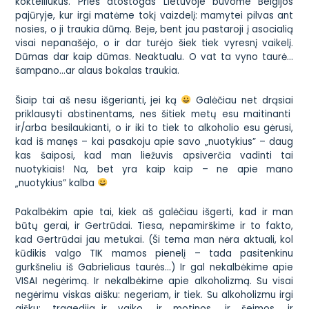
kokteiliukus. Prieš atostogas Lietuvoje buvome Belgijos
pajūryje, kur irgi matėme tokį vaizdelį: mamytei pilvas ant
nosies, o ji traukia dūmą. Beje, bent jau pastaroji į asocialią
visai nepanašėjo, o ir dar turėjo šiek tiek vyresnį vaikelį.
Dūmas dar kaip dūmas. Neaktualu. O vat ta vyno taurė…
šampano…ar alaus bokalas traukia.
Šiaip tai aš nesu išgerianti, jei ką
Galėčiau net drąsiai
priklausyti abstinentams, nes šitiek metų esu maitinanti
ir/arba besilaukianti, o ir iki to tiek to alkoholio esu gėrusi,
kad iš manęs – kai pasakoju apie savo „nuotykius” – daug
kas šaiposi, kad man liežuvis apsiverčia vadinti tai
nuotykiais! Na, bet yra kaip kaip – ne apie mano
„nuotykius” kalba
Pakalbėkim apie tai, kiek aš galėčiau išgerti, kad ir man
būtų gerai, ir Gertrūdai. Tiesa, nepamirškime ir to fakto,
kad Gertrūdai jau metukai. (Ši tema man nėra aktuali, kol
kūdikis valgo TIK mamos pienelį – tada pasitenkinu
gurkšneliu iš Gabrieliaus taurės…) Ir gal nekalbėkime apie
VISAI negėrimą. Ir nekalbėkime apie alkoholizmą. Su visai
negėrimu viskas aišku: negeriam, ir tiek. Su alkoholizmu irgi
aišku: tragedija…ir vaiko, ir motinos, ir šeimos, ir