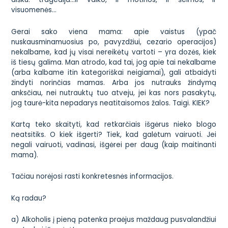
visuomenės…
Gerai
sako viena mama:
apie vaistus (ypač
nuskausminamuosius po, pavyzdžiui, cezario operacijos)
nekalbame, kad jų visai nereikėtų vartoti – yra dozės, kiek
iš tiesų galima. Man atrodo, kad tai, jog apie tai nekalbame
(arba kalbame itin kategoriškai neigiamai), gali atbaidyti
žindyti norinčias mamas. Arba jos nutrauks žindymą
anksčiau, nei nutrauktų tuo atveju, jei kas nors pasakytų,
jog taurė-kita nepadarys neatitaisomos žalos. Taigi. KIEK?
Kartą teko skaityti, kad retkarčiais išgėrus nieko blogo
neatsitiks. O kiek išgerti? Tiek, kad galėtum vairuoti. Jei
negali vairuoti, vadinasi, išgėrei per daug (kaip maitinanti
mama).
Tačiau norėjosi rasti konkretesnės informacijos.
Ką radau?
a) Alkoholis į pieną patenka praėjus maždaug pusvalandžiui