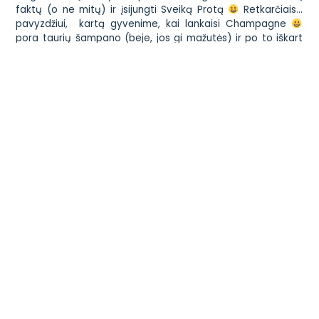
faktų (o ne mitų) ir įsijungti Sveiką Protą
Retkarčiais…
pavyzdžiui, kartą gyvenime, kai lankaisi Champagne
pora taurių šampano (beje, jos gi mažutės) ir po to iškart
nepuolus maitinti tikrai nėra pasaulio pabaiga!
Ar kartais pasimėgaujate? Ar jaučiate nerimą? Ar teko
susidurti su kategoriškai nusiteikusiais asmenimis, kurie
buvo pasiryžę vos ne akmenimis užmėtyti už
„neatsakingumą”??? Ir ar manote, kad tai – iš tiesų
neatsakingumas? Įdomu…
Nuotrauka:
Aditya Bhelke „Champagne cork”
Susisiekite
Administracija
+370 699 87949