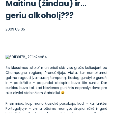
Maitinu (žindau) ir…
geriu alkoholį???
2009 08 05
Šis klausimas „stojo” man prieš akis visu grožiu keliaujant po
Champagne
regioną Prancūzijoje. Vieta, kur nemokamai
galima ragauti įvairiausią šampaną, tiesiog gundyte gundė.
Ir – patikėkite – pagundai atsispirti buvo itin sunku. Dar
sunkiau buvo tai, kad kievienas gurkšnis nepraslysdavo pro
akis akylai stebinčiam Gabrieliui
Prisiminiau, kaip mano klasiokė pasakojo, kad – kai lankėsi
Portugalijoje – viena būsima mamytė drąsiai rūkė ir gėrė