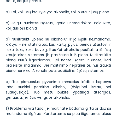
po to, kai jūs gėrėte.
b) Tol, kol jūsų kraujyje yra alkoholio, tol jo yra ir jūsų piene.
c) Jeigu jaučiatės išgėrusi, geriau nemaitinkite. Palaukite,
kol jausitės blaiva.
d) Nusitraukti „pieno su alkoholiu” ir jo išpilti neįmanoma.
Krūtys – ne statinaitės, kur, kartą įpylus, pienas užsistovi ir
lieka toks, koks buvo įpiltas.Kai alkoholis pasišalina iš jūsų
kraujotakos sistemos, jis pasišalina ir iš pieno. Nusitraukite
pieną PRIEŠ išgerdamos, jei norite išgerti ir žinote, kad
praleisite maitinimą. Jei maitinimo nepraleisite, nusitraukti
pieno nereikia. Alkoholis pats pasišalins iš jūsų sistemos.
e) Tris pirmuosius gyvenimo mėnesius kūdikio kepenys
labai sunkiai perdirba alkoholį (dvigubai lėčiau, nei
suaugusiojo). Tuo metu būkite ypatingai atsargios,
geriausia, jei išvis vengsite alkoholio.
f) Problema yra tada, jei maitinate būdama girta ar dažnai
maitindama išgėrusi. Kartkartėmis su pica išgeriamas alaus