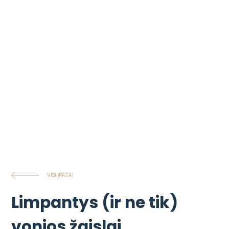
VISI ĮRAŠAI
Limpantys (ir ne tik)
vonios žaislai.