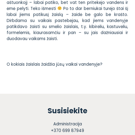
aštuonkojį
– labai patiko, bet vat ten pritekėjo vandens ir
ėmė pelyti. Teko išmesti
Po to dar berniukai turėjo
štai šį
labai jiems patikusį žaislą
– žaidė be galo be krašto.
Dirbdama su vaikais pastebėjau, kad jiems vandenyje
patikdavo žaisti su smėlio žaislais, t.y. kibirėliu, kastuvėliu,
formelėmis, kiaurasamčiu ir pan – su jais dažniausiai ir
duodavau vaikams žaisti.
O kokiais žaislais žaidžia jūsų vaikai vandenyje?
Susisiekite
Administracija
+370 699 87949