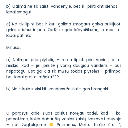
b) Galima ne tik žaisti vandenyje, bet ir lipinti ant sienos –
labai smagu!
c) Ne tik lipini, bet ir kuri: galima žmogaus galvą priklijuoti
gėlės stiebui ir pan. Žodžiu, ugdo kūrybiškumą, o man tai
labai patinka.
Minusai:
a) Nelimpa prie plytelių – reikia lipinti prie vonios, o tai
reiškia, kad – jei įpilsite į vonią daugiau vandens – bus
nepatogu. Bet gal čia tik mūsų tokios plytelės – prilimpa,
bet labai greitai atšoka???
b) Šie – kaip ir visi kiti vandens žaislai – gan brangoki.
O parašyti apie šiuos žaislus norėjau todėl, kad – kai
pamatėme, kokia dabar šių vonios žaislų įvairovė Lietuvoje
– net žagtelėjome
Prisimenu, Morta turėjo
štai šį