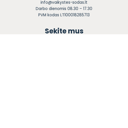
info@vaikystes-sodas.lt
Darbo dienomis 08.30 – 17.30
PVM kodas LT100018285713
Sekite mus
Apie mus
Ugdymas
Informacija tėvams
Registracija
Bendruomenės knyga
Naujienos
Karjera
Blogas