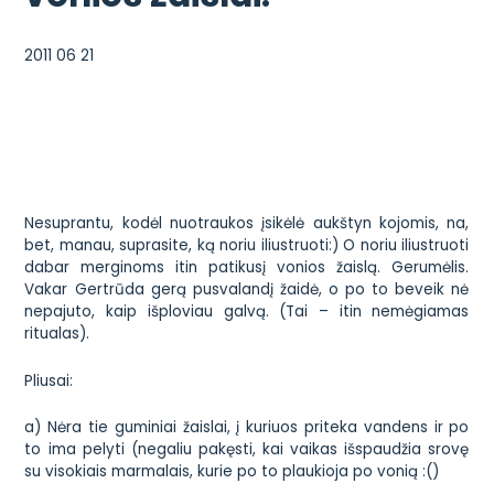
2011 06 21
Nesuprantu, kodėl nuotraukos įsikėlė aukštyn kojomis, na,
bet, manau, suprasite, ką noriu iliustruoti:) O noriu iliustruoti
dabar merginoms itin patikusį vonios žaislą. Gerumėlis.
Vakar Gertrūda gerą pusvalandį žaidė, o po to beveik nė
nepajuto, kaip išploviau galvą. (Tai – itin nemėgiamas
ritualas).
Pliusai:
a) Nėra tie guminiai žaislai, į kuriuos priteka vandens ir po
to ima pelyti (negaliu pakęsti, kai vaikas išspaudžia srovę
su visokiais marmalais, kurie po to plaukioja po vonią :()