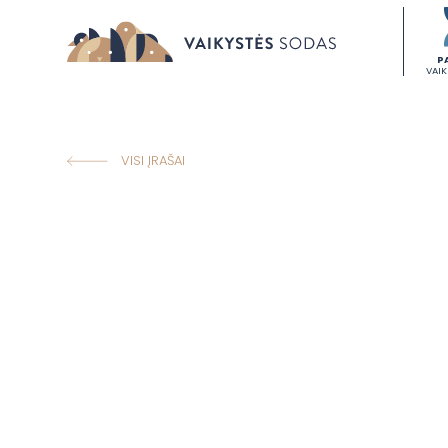
P
VAI
VISI ĮRAŠAI