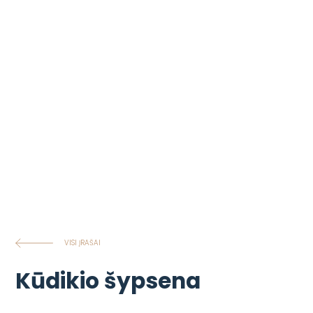
VISI ĮRAŠAI
Kūdikio šypsena