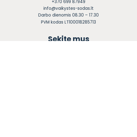
+370 699 87949
info@vaikystes-sodas.lt
Darbo dienomis 08.30 – 17.30
PVM kodas LT100018285713
Sekite mus
Apie mus
Ugdymas
Informacija tėvams
Registracija
Bendruomenės knyga
Naujienos