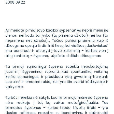
2008 09 22
Ar menate pirmą savo kūdikio šypseną? Aš neprisimenu nė
vienos: nei kada tai įvyko (tą primena užrašai), nei kur (to
neprimena net užrašai)… Tačiau puikiai prisimenu kaip iš
džiaugsmo apsąla širdis. Ir iš tiesų: kai visiškas „daržoviukas”
ima bendrauti ir atsakyti į tavo kalbinimą – kartais vien į
akių kontaktą – šypsena, užplūsta didžiulis džiaugsmas.
Ta pirmoji sąmoninga šypsena suteikia nepakartojamą
jausminį išgyvenimą: supranti, kad spontanišką veiksmą
keičia sąmoningas, ir prasideda visą gyvenimą trunkanti
socialinė ir emocinė raida, kuri yra itin svarbi kūdikystėje ir
vaikystėje.
Turbūt nereikia nė sakyti, kad iki pirmojo mėnesio šypsena
nėra reakcija į tai, ką vaikas mato/girdi/jaučia. Tos
pirmosios šypsenos – kurios tirpdo tėvelių širdis – yra
tiesiog refleksas, nesusijęs su bendravimu, ir dažniausiai