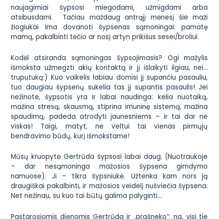
naujagimiai šypsosi miegodami, užmigdami arba
atsibusdami. Tačiau maždaug antrąjį mėnesį šie maži
žiogiukai ima dovanoti šypsenas sąmoningai: pamatę
mamą, pakalbinti tėčio ar nosį artyn prikišus sesei/broliui.
Kodėl atsiranda sąmoningas šypsojimasis? Ogi mažylis
išmoksta užmegzti akių kontaktą ir jį išlaikyti ilgiau, nei…
truputuką:) Kuo vaikelis labiau domisi jį supančiu pasauliu,
tuo daugiau šypsenų sukelia tas jį supantis pasaulis! Jei
nežinote, šypsotis yra ir
labai naudinga
: kelia nuotaiką,
mažina stresą, skausmą, stiprina imuninę sistemą, mažina
spaudimą, padeda atrodyti jaunesniems – ir tai dar ne
viskas! Taigi, matyt, ne veltui tai vienas pirmųjų
bendravimo būdų, kurį išmokstame!
Mūsų kruopytė Gertrūda šypsosi labai daug. (Nuotraukoje
– dar nesąmoninga mažosios šypsena gimdymo
namuose). Ji – tikra šypsniukė. Užtenka kam nors ją
draugiškai pakalbinti, ir mažosios veidelį nušviečia šypsena.
Net nežinau, su kuo tai būtų galima palyginti…
Pastarosiomis dienomis Gertrūda ir „prašneko”: na, visi tie