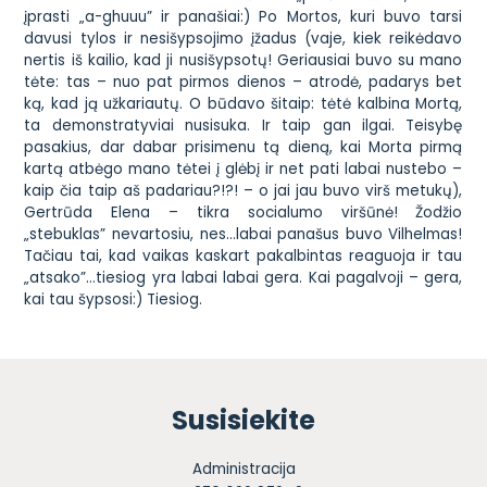
įprasti „a-ghuuu” ir panašiai:) Po Mortos, kuri buvo tarsi
davusi tylos ir nesišypsojimo įžadus (vaje, kiek reikėdavo
nertis iš kailio, kad ji nusišypsotų! Geriausiai buvo su mano
tėte: tas – nuo pat pirmos dienos – atrodė, padarys bet
ką, kad ją užkariautų. O būdavo šitaip: tėtė kalbina Mortą,
ta demonstratyviai nusisuka. Ir taip gan ilgai. Teisybę
pasakius, dar dabar prisimenu tą dieną, kai Morta pirmą
kartą atbėgo mano tėtei į glėbį ir net pati labai nustebo –
kaip čia taip aš padariau?!?! – o jai jau buvo virš metukų),
Gertrūda Elena – tikra socialumo viršūnė! Žodžio
„stebuklas” nevartosiu, nes…labai panašus buvo Vilhelmas!
Tačiau tai, kad vaikas kaskart pakalbintas reaguoja ir tau
„atsako”…tiesiog yra labai labai gera. Kai pagalvoji – gera,
kai tau šypsosi:) Tiesiog.
Susisiekite
Administracija