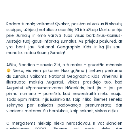
Radom žurnalą vaikams! Šįvakar, pasiėmusi vaikus iš skautų
sueigos, užėjau į netoliese esančią IKI ir kažkaip Morta priėjo
prie žurnalų ir ėmė vartyti tuos visus
barbiškus-kičinius-
Austėja-tuoj-gaus-infarktą
žurnalus. Aš priėjau pažiūrėti, ar
yra bent jau National Geographic Kids ir…ką-jūs-sau-
manote…radau šaunų žurnalą!
Nieko, vis vien pirkome. Nuo grįžimo į Lietuvą perkame
du žurnalus vaikams:
National Geographic Kids
Vilhelmui ir
Iliustruotą mokslą
Augustui. Viskas prasidėjo tuo, kad
Augustui užprenumeravome NGeoKids, bet jis – jau po
pirmo numerio – pareiškė, kad neperskaitė nieko naujo.
Tada ėjom rinktis, ir jis išsirinko IM. Taip ir liko. Šiemet senelio
šeimyna per Kalėdas padovanojo prenumeratą dar
vieniems metams. Su berniukais, kaip sakant, viskas aišku.
O mergaitėms niekaip nieko nerasdavau. Ir vat šiandien