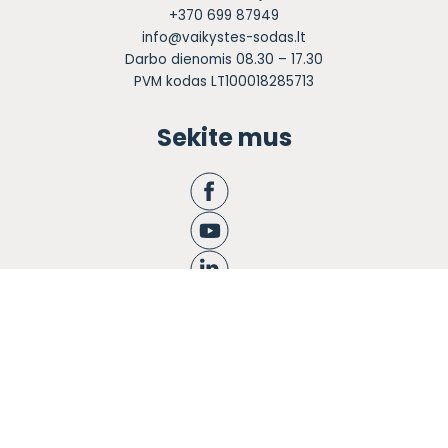
+370 699 87949
info@vaikystes-sodas.lt
Darbo dienomis 08.30 – 17.30
PVM kodas LT100018285713
Sekite mus
Apie mus
Ugdymas
Informacija tėvams
Registracija
Bendruomenės knyga
Naujienos