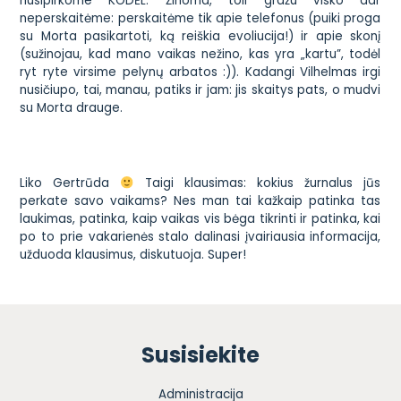
nusipirkome
KODĖL
. Žinoma, toli gražu visko dar
neperskaitėme: perskaitėme tik apie telefonus (puiki proga
su Morta pasikartoti, ką reiškia evoliucija!) ir apie skonį
(sužinojau, kad mano vaikas nežino, kas yra „kartu”, todėl
ryt ryte virsime pelynų arbatos :)). Kadangi Vilhelmas irgi
nusičiupo, tai, manau, patiks ir jam: jis skaitys pats, o mudvi
su Morta drauge.
Liko Gertrūda
Taigi klausimas: kokius žurnalus jūs
perkate savo vaikams? Nes man tai kažkaip patinka tas
laukimas, patinka, kaip vaikas vis bėga tikrinti ir patinka, kai
po to prie vakarienės stalo dalinasi įvairiausia informacija,
užduoda klausimus, diskutuoja. Super!
Susisiekite
Administracija