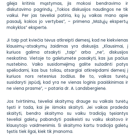
gilėja kritinis mąstymas, jis mokosi bendravimo ir
diskutavimo pagrindų. „Tokios diskusijos naudingos ne tik
vaikui. Per jas tėveliai patiria, ką jų vaikas mano apie
pasaulį, kokios jo vertybės”, – primena „Mažųjų ekspertų
mokyklos” ekspertė.
Ji taip pat kviečia tėvus atkreipti dėmesį, kad ne kiekvienas
klausimų-atsakymų žaidimas yra diskusija. „Klausimai, į
kuriuos galima atsakyti „taip” arba „ne”, diskusijos
neskatina. Vietoje to galėtumėte pasakyti, kas jus pačius
nustebino. Vaiko susidomėjimą galite sužadinti patys
spėliodami, kas bus toliau, atsargiai atkreipdami dėmesį į
kuriuos nors retesnius žodžius. Be to, vaikas turėtų
susidaryti įspūdį, kad yra ne vienas loginis paaiškinimas ir
ne viena prasmė”, – pataria dr. A. Landsbergienė.
Jos tvirtinimu, tėveliai skaitymą drauge su vaikais turėtų
tęsti ir tada, kai jie išmoks skaityti. Jei vaikas pradeda
skaityti, bendro skaitymo su vaiku tradiciją tęsiantys
tėveliai galėtų pabandyti pasikeisti su vaiku skaitovo ir
klausytojo vaidmenimis. Ši skaitymo kartu tradicija galėtų
tęstis tiek ilgai, kiek tik įmanoma.