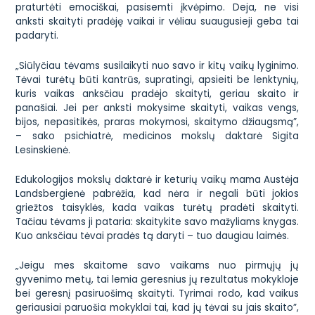
praturtėti emociškai, pasisemti įkvėpimo. Deja, ne visi
anksti skaityti pradėję vaikai ir vėliau suaugusieji geba tai
padaryti.
„Siūlyčiau tėvams susilaikyti nuo savo ir kitų vaikų lyginimo.
Tėvai turėtų būti kantrūs, supratingi, apsieiti be lenktynių,
kuris vaikas anksčiau pradėjo skaityti, geriau skaito ir
panašiai. Jei per anksti mokysime skaityti, vaikas vengs,
bijos, nepasitikės, praras mokymosi, skaitymo džiaugsmą”,
– sako psichiatrė, medicinos mokslų daktarė Sigita
Lesinskienė.
Edukologijos mokslų daktarė ir keturių vaikų mama Austėja
Landsbergienė pabrėžia, kad nėra ir negali būti jokios
griežtos taisyklės, kada vaikas turėtų pradėti skaityti.
Tačiau tėvams ji pataria: skaitykite savo mažyliams knygas.
Kuo anksčiau tėvai pradės tą daryti – tuo daugiau laimės.
„Jeigu mes skaitome savo vaikams nuo pirmųjų jų
gyvenimo metų, tai lemia geresnius jų rezultatus mokykloje
bei geresnį pasiruošimą skaityti. Tyrimai rodo, kad vaikus
geriausiai paruošia mokyklai tai, kad jų tėvai su jais skaito”,