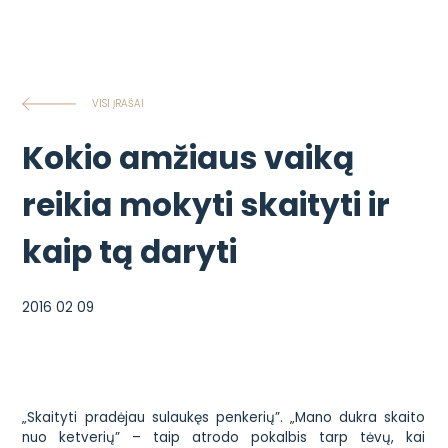
VISI ĮRAŠAI
Kokio amžiaus vaiką
reikia mokyti skaityti ir
kaip tą daryti
2016 02 09
„Skaityti pradėjau sulaukęs penkerių”. „Mano dukra skaito
nuo ketverių” – taip atrodo pokalbis tarp tėvų, kai