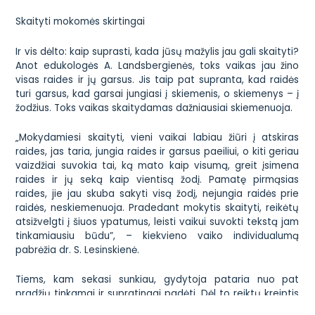
Skaityti mokomės skirtingai
Ir vis dėlto: kaip suprasti, kada jūsų mažylis jau gali skaityti?
Anot edukologės A. Landsbergienės, toks vaikas jau žino
visas raides ir jų garsus. Jis taip pat supranta, kad raidės
turi garsus, kad garsai jungiasi į skiemenis, o skiemenys – į
žodžius. Toks vaikas skaitydamas dažniausiai skiemenuoja.
„
Mokydamiesi skaityti, vieni vaikai labiau žiūri į atskiras
raides, jas taria, jungia raides ir garsus paeiliui, o kiti geriau
vaizdžiai suvokia tai, ką mato kaip visumą, greit įsimena
raides ir jų seką kaip vientisą žodį. Pamatę pirmąsias
raides, jie jau skuba sakyti visą žodį, nejungia raidės prie
raidės, neskiemenuoja. Pradedant mokytis skaityti, reikėtų
atsižvelgti į šiuos ypatumus, leisti vaikui suvokti tekstą jam
tinkamiausiu būdu”, – kiekvieno vaiko individualumą
pabrėžia dr. S. Lesinskienė.
Tiems, kam sekasi sunkiau, gydytoja pataria nuo pat
pradžių tinkamai ir supratingai padėti. Dėl to reiktų kreiptis
konsultacijos į specialistus ir vengti spaudimo, griežtų