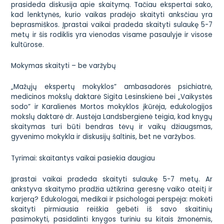
prasideda diskusija apie skaitymą. Tačiau ekspertai sako,
kad lenktynės, kurio vaikas pradėjo skaityti anksčiau yra
beprasmiškos. Įprastai vaikai pradeda skaityti sulaukę 5-7
metų ir šis rodiklis yra vienodas visame pasaulyje ir visose
kultūrose.
Mokymas skaityti – be varžybų
„Mažųjų ekspertų mokyklos” ambasadorės psichiatrė,
medicinos mokslų daktarė Sigita Lesinskienė bei „Vaikystės
sodo” ir Karalienės Mortos mokyklos įkūrėja, edukologijos
mokslų daktarė dr. Austėja Landsbergienė teigia, kad knygų
skaitymas turi būti bendras tėvų ir vaikų džiaugsmas,
gyvenimo mokykla ir diskusijų šaltinis, bet ne varžybos.
Tyrimai: skaitantys vaikai pasiekia daugiau
Įprastai vaikai pradeda skaityti sulaukę 5-7 metų. Ar
ankstyva skaitymo pradžia užtikrina geresnę vaiko ateitį ir
karjerą? Edukologai, medikai ir psichologai perspėja: mokėti
skaityti pirmiausia reiškia gebėti iš savo skaitinių
pasimokyti, pasidalinti knygos turiniu su kitais žmonėmis,