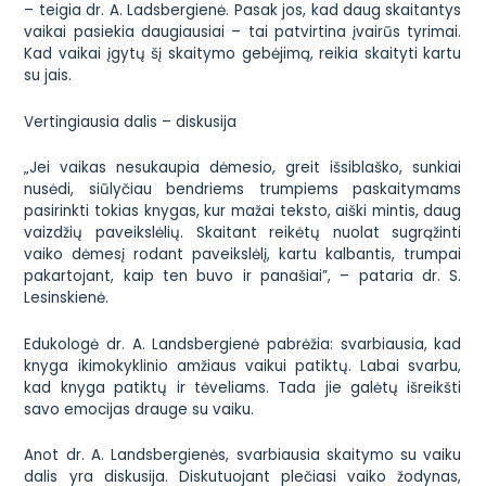
– teigia dr. A. Ladsbergienė. Pasak jos, kad daug skaitantys
vaikai pasiekia daugiausiai – tai patvirtina įvairūs tyrimai.
Kad vaikai įgytų šį skaitymo gebėjimą, reikia skaityti kartu
su jais.
Vertingiausia dalis – diskusija
„Jei vaikas nesukaupia dėmesio, greit išsiblaško, sunkiai
nusėdi, siūlyčiau bendriems trumpiems paskaitymams
pasirinkti tokias knygas, kur mažai teksto, aiški mintis, daug
vaizdžių paveikslėlių. Skaitant reikėtų nuolat sugrąžinti
vaiko dėmesį rodant paveikslėlį, kartu kalbantis, trumpai
pakartojant, kaip ten buvo ir panašiai”, – pataria dr. S.
Lesinskienė.
Edukologė dr. A. Landsbergienė pabrėžia: svarbiausia, kad
knyga ikimokyklinio amžiaus vaikui patiktų. Labai svarbu,
kad knyga patiktų ir tėveliams. Tada jie galėtų išreikšti
savo emocijas drauge su vaiku.
Anot dr. A. Landsbergienės, svarbiausia skaitymo su vaiku
dalis yra diskusija. Diskutuojant plečiasi vaiko žodynas,